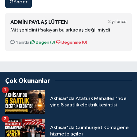
Gönder
2 yıl önce
ADMIN PAYLAŞ LÜTFEN
Mit şehidini ifsalayan bu arkadaş değil miydi
Yanıtla
Beğen (
3
)
Beğenme (
0
)
Çok Okunanlar
1
Akhisar'da Atatürk Mahallesi'nde
yine 6 saatlik elektrik kesintisi
2
Akhisar'da Cumhuriyet Komagene
hizmete açıldı