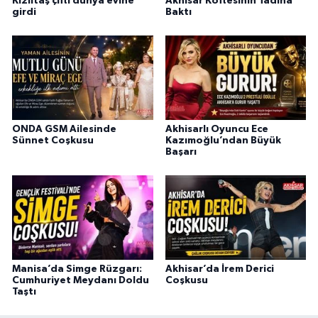
Kızıltaş çifti dünya evine
Akhisar Köftesinin Tadına
girdi
Baktı
ONDA GSM Ailesinde
Akhisarlı Oyuncu Ece
Sünnet Coşkusu
Kazımoğlu’ndan Büyük
Başarı
Manisa’da Simge Rüzgarı:
Akhisar’da İrem Derici
Cumhuriyet Meydanı Doldu
Coşkusu
Taştı