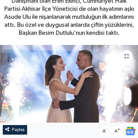
Danışmanı olan Eren Ekinci, Cumhuriyet Halk
Partisi Akhisar İlçe Yöneticisi de olan hayatının aşkı
Magazin
Kadın
Duyurular
Asude Ulu ile nişanlanarak mutluluğun ilk adımlarını
attı. Bu özel ve duygusal anlarda çiftin yüzüklerini,
Duyurular
Teknoloji
Tarım-Gıda
Başkan Besim Dutlulu'nun kendisi taktı.
Yerel Haber
Sektörel
Akhisar Emlak
Röportaj
Ülke
Dünya
Etiketler
Yaşam
Kadın
Teknoloji
Paylaş
-
+
A
A
Yerel Haber