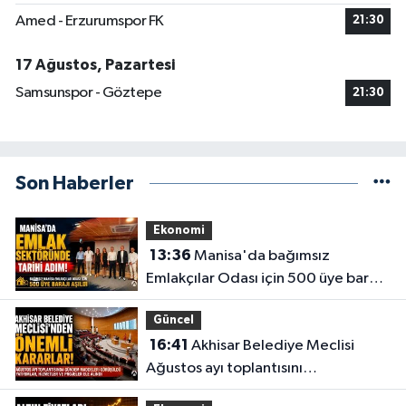
Amed - Erzurumspor FK
21:30
17 Ağustos, Pazartesi
Samsunspor - Göztepe
21:30
Son Haberler
Ekonomi
13:36
Manisa'da bağımsız
Emlakçılar Odası için 500 üye barajı
aşıldı
Güncel
16:41
Akhisar Belediye Meclisi
Ağustos ayı toplantısını
gerçekleştirdi