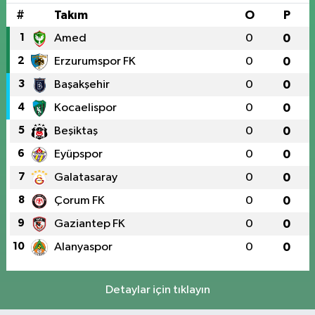
#
Takım
O
P
1
Amed
0
0
2
Erzurumspor FK
0
0
3
Başakşehir
0
0
4
Kocaelispor
0
0
5
Beşiktaş
0
0
6
Eyüpspor
0
0
7
Galatasaray
0
0
8
Çorum FK
0
0
9
Gaziantep FK
0
0
10
Alanyaspor
0
0
Detaylar için tıklayın