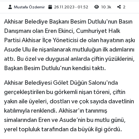
Mustafa Özdemir
26.11.2023 - 01:52
10.3k
2
Akhisar Emlak
Akhisar Belediye Başkanı Besim Dutlulu'nun Basın
Ülke
Danışmanı olan Eren Ekinci, Cumhuriyet Halk
Partisi Akhisar İlçe Yöneticisi de olan hayatının aşkı
Etiketler
Asude Ulu ile nişanlanarak mutluluğun ilk adımlarını
attı. Bu özel ve duygusal anlarda çiftin yüzüklerini,
Başkan Besim Dutlulu'nun kendisi taktı.
Akhisar Belediyesi Gölet Düğün Salonu'nda
gerçekleştirilen bu görkemli nişan töreni, çiftin
yakın aile üyeleri, dostları ve çok sayıda davetlinin
katılımıyla renklendi. Akhisar'ın tanınmış
simalarından Eren ve Asude’nin bu mutlu günü,
yerel topluluk tarafından da büyük ilgi gördü.