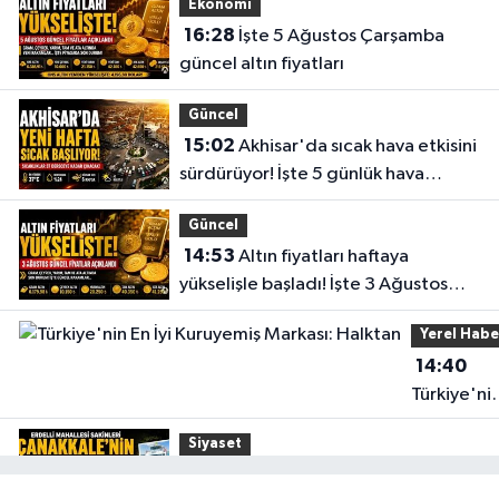
Ekonomi
16:28
İşte 5 Ağustos Çarşamba
güncel altın fiyatları
Güncel
15:02
Akhisar'da sıcak hava etkisini
sürdürüyor! İşte 5 günlük hava
durumu
Güncel
14:53
Altın fiyatları haftaya
yükselişle başladı! İşte 3 Ağustos
güncel fiyatlar
Yerel Habe
14:40
Türkiye'ni
En İyi
Siyaset
Kuruyemiş
15:49
Erdelli Mahallesi sakinleri
Markası: