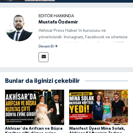
EDITÖR HAKKINDA
Mustafa Özdemir
Akhisar Press Haber'in kurucusu ve
yöneticisidir. İnstagram, Facebook ve sitemize
reklam vermek için bize ulaşabilirsiniz - 0555
Devam Et
715 63 17
Bunlar da ilginizi çekebilir
Akhisar'da Arifcan ve Büşra
Manifest Üyesi Mina Solak,