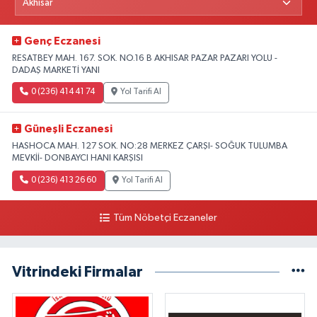
Genç Eczanesi
RESATBEY MAH. 167. SOK. NO.16 B AKHISAR PAZAR PAZARI YOLU -
DADAŞ MARKETİ YANI
0 (236) 414 41 74
Yol Tarifi Al
Güneşli Eczanesi
HASHOCA MAH. 127 SOK. NO:28 MERKEZ ÇARŞI- SOĞUK TULUMBA
MEVKİİ- DONBAYCI HANI KARŞISI
0 (236) 413 26 60
Yol Tarifi Al
Tüm Nöbetçi Eczaneler
Vitrindeki Firmalar