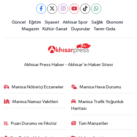
Çanakkale'nin tarihini yerinde
Halktan
yaşadı
Yerel Haber
Güncel
Eğitim
Siyaset
Akhisar Spor
Sağlık
Ekonomi
19:00
Kadın ve Çocuk Giyimde Yeni
Magazin
Kültür-Sanat
Duyurular
Tarım-Gıda
Dönem: Minik Terzi’den Anne-
Çocuk Stilini Tamamlayan
Güncel
Koleksiyonlar
18:57
Akhisar'da Atatürk
Mahallesi'nde yine 6 saatlik elektrik
Akhisar Press Haber - Akhisar'ın Haber Sitesi
kesintisi
Ekonomi
18:50
Akhisar'da Cumhuriyet
Manisa Nöbetçi Eczaneler
Manisa Hava Durumu
Komagene hizmete açıldı
Manisa Namaz Vakitleri
Manisa Trafik Yoğunluk
Duyurular
Haritası
15:24
Akhisar'da binlerce aboneyi
ilgilendiriyor! Cuma günü elektrik
Puan Durumu ve Fikstür
Tüm Manşetler
kesintisi uygulanacak
Akhisar Spor