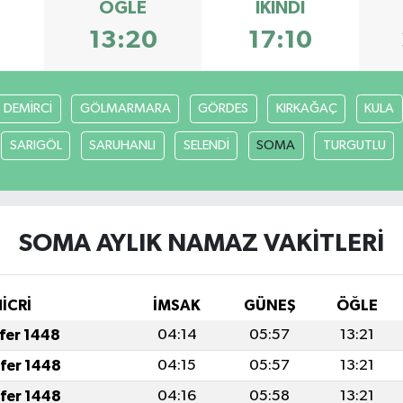
ÖĞLE
İKINDI
8
13:20
17:10
DEMİRCİ
GÖLMARMARA
GÖRDES
KIRKAĞAÇ
KULA
SARIGÖL
SARUHANLI
SELENDİ
SOMA
TURGUTLU
SOMA AYLIK NAMAZ VAKITLERI
HİCRİ
İMSAK
GÜNEŞ
ÖĞLE
afer 1448
04:14
05:57
13:21
afer 1448
04:15
05:57
13:21
afer 1448
04:16
05:58
13:21