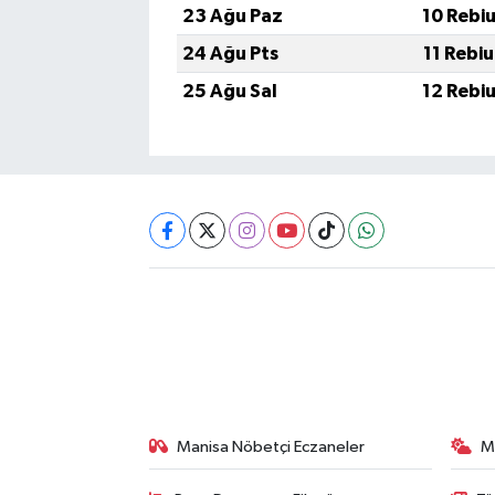
23 Ağu Paz
10 Rebi
24 Ağu Pts
11 Rebi
25 Ağu Sal
12 Rebi
Manisa Nöbetçi Eczaneler
M