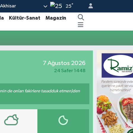
°
Akhisar
25
da
Kültür-Sanat
Magazin
7 Ağustos 2026
24 Safer 1448
 senin de onları fakirlere tasadduk etmen)den