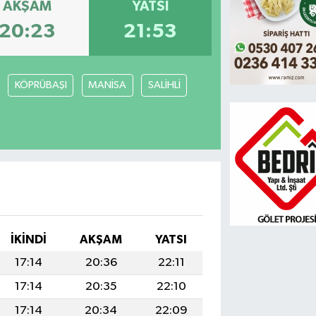
AKŞAM
YATSI
20:23
21:53
KÖPRÜBAŞI
MANİSA
SALİHLİ
İKINDI
AKŞAM
YATSI
17:14
20:36
22:11
17:14
20:35
22:10
17:14
20:34
22:09