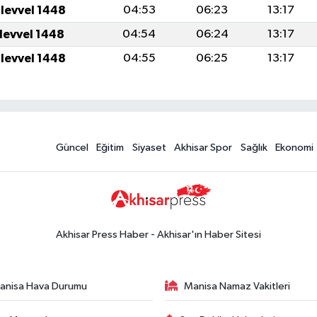
ulevvel 1448
04:53
06:23
13:17
ulevvel 1448
04:54
06:24
13:17
ulevvel 1448
04:55
06:25
13:17
Güncel
Eğitim
Siyaset
Akhisar Spor
Sağlık
Ekonomi
Akhisar Press Haber - Akhisar'ın Haber Sitesi
anisa Hava Durumu
Manisa Namaz Vakitleri