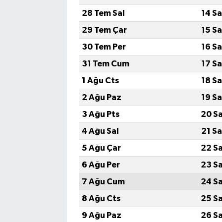
28 Tem Sal
14 S
Akhisar Emlak
29 Tem Çar
15 S
30 Tem Per
16 S
Ülke
31 Tem Cum
17 S
Etiketler
1 Ağu Cts
18 S
2 Ağu Paz
19 S
3 Ağu Pts
20 S
4 Ağu Sal
21 S
5 Ağu Çar
22 S
6 Ağu Per
23 S
7 Ağu Cum
24 S
8 Ağu Cts
25 S
9 Ağu Paz
26 S