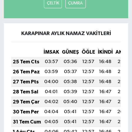
ÇELTİK
ÇUMRA
KARAPINAR AYLIK NAMAZ VAKITLERI
İMSAK
GÜNEŞ
ÖĞLE
İKINDI
AKŞA
25 Tem Cts
03:57
05:36
12:57
16:48
20:08
26 Tem Paz
03:59
05:37
12:57
16:48
20:08
27 Tem Pts
04:00
05:38
12:57
16:48
20:07
28 Tem Sal
04:01
05:39
12:57
16:47
20:06
29 Tem Çar
04:02
05:40
12:57
16:47
20:05
30 Tem Per
04:04
05:41
12:57
16:47
20:04
31 Tem Cum
04:05
05:41
12:57
16:47
20:03
1 Ağu Cts
04:06
05:42
12:57
16:46
20:02