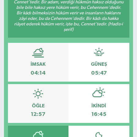
Cennet'tedir. Bir adam, verdiği hükmün haksız olduğunu
bile bile haksız yere hüküm verir, bu Cehennem'dedir.
Magazin
Kadın
Duyurular
Bir kâdı bilmeksizin hüküm verir ve insanların haklarını
zâyi eder, bu da Cehennem'dedir. Bir kâdı da hakka
riâyet ederek hüküm verir, işte bu, Cennet'tedir. (Hadis-i
Duyurular
Teknoloji
Tarım-Gıda
şerif)
Yerel Haber
Sektörel
Akhisar Emlak
Röportaj
İMSAK
GÜNEŞ
04:14
05:47
Ülke
Dünya
Etiketler
Yaşam
Kadın
ÖĞLE
İKINDI
12:57
16:45
Teknoloji
Yerel Haber