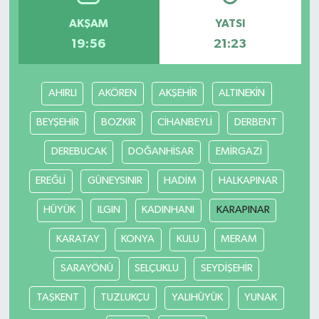
AKŞAM
YATSI
Akhisar Emlak
19:56
21:23
Ülke
AHIRLI
AKÖREN
AKŞEHİR
ALTINEKİN
Etiketler
BEYŞEHİR
BOZKIR
CİHANBEYLİ
DERBENT
DEREBUCAK
DOĞANHİSAR
EMİRGAZİ
EREĞLİ
GÜNEYSINIR
HADİM
HALKAPINAR
HÜYÜK
ILGIN
KADINHANI
KARAPINAR
KARATAY
KONYA
KULU
MERAM
SARAYÖNÜ
SELÇUKLU
SEYDİŞEHİR
TAŞKENT
TUZLUKÇU
YALIHÜYÜK
YUNAK