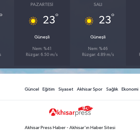
PAZARTESI
SALI
°
°
°
23
23
Güneşli
Güneşli
Nem: %41
Nem: %46
s
Rüzgar: 6.50 m/s
Rüzgar: 4.89 m/s
Güncel
Eğitim
Siyaset
Akhisar Spor
Sağlık
Ekonomi
Akhisar Press Haber - Akhisar'ın Haber Sitesi