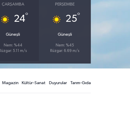
ÇARŞAMBA
PERŞEMBE
°
°
24
25
Güneşli
Güneşli
Nem: %44
Nem: %45
Rüzgar: 5.11 m/s
Rüzgar: 6.69 m/s
Magazin
Kültür-Sanat
Duyurular
Tarım-Gıda