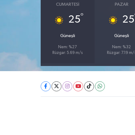
CUMARTESI
PAZAR
Akhisar Emlak
°
25
25
Ülke
Güneşli
Güneşli
Etiketler
Nem: %27
Nem: %32
Rüzgar: 5.69 m/s
Rüzgar: 7.19 m/