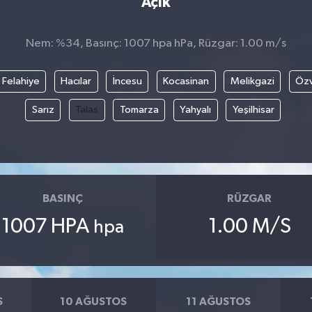
Açık
Nem: %34, Basınç: 1007 hpa hPa, Rüzgar: 1.00 m/s
Felahiye
Hacılar
İncesu
Kocasinan
Melikgazi
Öz
Sarız
Talas
Tomarza
Yahyalı
Yeşilhisar
BASINÇ
RÜZGAR
1007 HPA
1.00 M/S
hpa
S
10 AĞUSTOS
11 AĞUSTOS