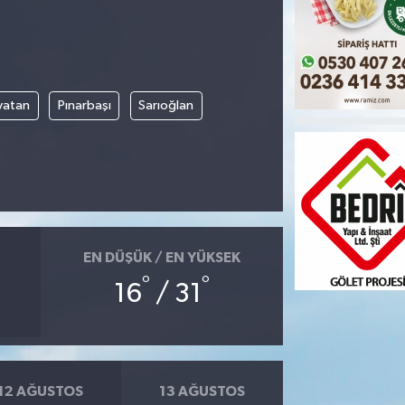
vatan
Pınarbaşı
Sarıoğlan
EN DÜŞÜK / EN YÜKSEK
°
°
16
/ 31
12 AĞUSTOS
13 AĞUSTOS