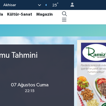
°
Akhisar
25
da
Kültür-Sanat
Magazin
umu Tahmini
07 Ağustos Cuma
22:15