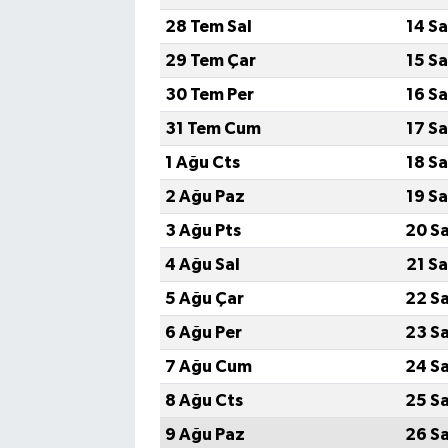
28 Tem Sal
14 S
Akhisar Emlak
29 Tem Çar
15 S
30 Tem Per
16 S
Ülke
31 Tem Cum
17 S
Etiketler
1 Ağu Cts
18 S
2 Ağu Paz
19 S
3 Ağu Pts
20 S
4 Ağu Sal
21 S
5 Ağu Çar
22 S
6 Ağu Per
23 S
7 Ağu Cum
24 S
8 Ağu Cts
25 S
9 Ağu Paz
26 S