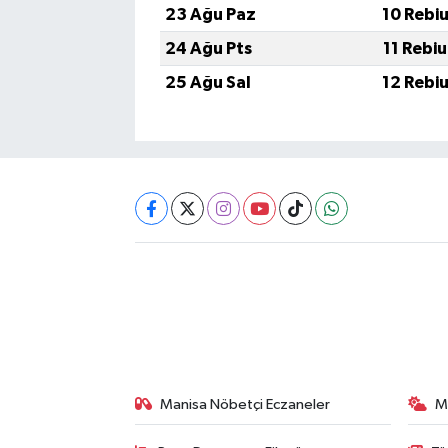
23 Ağu Paz
10 Rebi
24 Ağu Pts
11 Rebi
25 Ağu Sal
12 Rebi
Manisa Nöbetçi Eczaneler
M