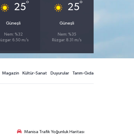
°
°
25
25
Güneşli
Güneşli
Nem: %32
Nem: %35
üzgar: 6.50 m/s
Rüzgar: 8.31 m/s
Magazin
Kültür-Sanat
Duyurular
Tarım-Gıda
Manisa Trafik Yoğunluk Haritası