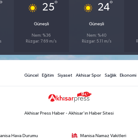
°
°
°
25
24
Güneşli
Güneşli
Nem: %36
Nem: %40
s
Rüzgar: 7.69 m/s
Rüzgar: 5.11 m/s
R
Güncel
Eğitim
Siyaset
Akhisar Spor
Sağlık
Ekonomi
Akhisar Press Haber - Akhisar'ın Haber Sitesi
anisa Hava Durumu
Manisa Namaz Vakitleri