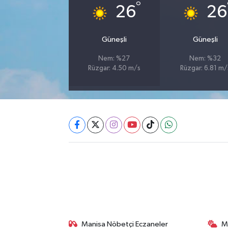
°
26
26
Akhisar Emlak
Güneşli
Güneşli
Ülke
Nem: %27
Nem: %32
Rüzgar: 4.50 m/s
Rüzgar: 6.81 m/
Etiketler
Manisa Nöbetçi Eczaneler
M