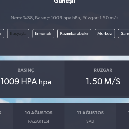
Güneşli
Nem: %38, Basınç: 1009 hpa hPa, Rüzgar: 1.50 m/s
ı
Başyayla
Ermenek
Kazımkarabekir
Merkez
Sarı
BASINÇ
RÜZGAR
1009 HPA
1.50 M/S
hpa
S
10 AĞUSTOS
11 AĞUSTOS
PAZARTESI
SALI