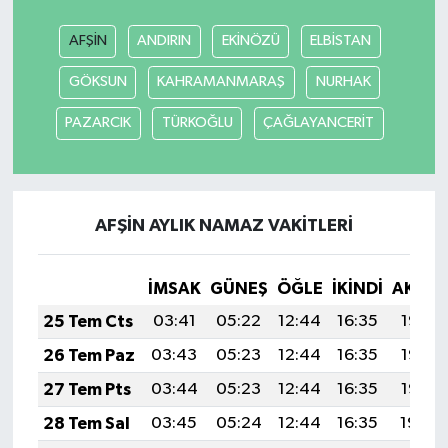
AFŞİN
ANDIRIN
EKİNÖZÜ
ELBİSTAN
Akhisar Emlak
GÖKSUN
KAHRAMANMARAŞ
NURHAK
Ülke
PAZARCIK
TÜRKOĞLU
ÇAĞLAYANCERİT
Etiketler
AFŞİN AYLIK NAMAZ VAKITLERI
İMSAK
GÜNEŞ
ÖĞLE
İKINDI
AKŞA
25 Tem Cts
03:41
05:22
12:44
16:35
19:56
26 Tem Paz
03:43
05:23
12:44
16:35
19:55
27 Tem Pts
03:44
05:23
12:44
16:35
19:55
28 Tem Sal
03:45
05:24
12:44
16:35
19:54