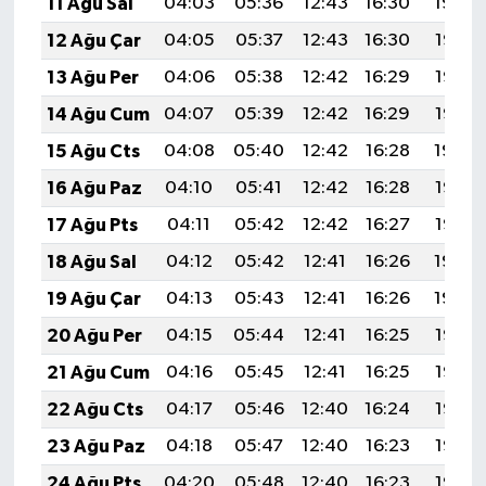
11 Ağu Sal
04:03
05:36
12:43
16:30
19:39
12 Ağu Çar
04:05
05:37
12:43
16:30
19:38
13 Ağu Per
04:06
05:38
12:42
16:29
19:37
14 Ağu Cum
04:07
05:39
12:42
16:29
19:35
15 Ağu Cts
04:08
05:40
12:42
16:28
19:34
16 Ağu Paz
04:10
05:41
12:42
16:28
19:33
17 Ağu Pts
04:11
05:42
12:42
16:27
19:32
18 Ağu Sal
04:12
05:42
12:41
16:26
19:30
19 Ağu Çar
04:13
05:43
12:41
16:26
19:29
20 Ağu Per
04:15
05:44
12:41
16:25
19:28
21 Ağu Cum
04:16
05:45
12:41
16:25
19:26
22 Ağu Cts
04:17
05:46
12:40
16:24
19:25
23 Ağu Paz
04:18
05:47
12:40
16:23
19:23
24 Ağu Pts
04:20
05:48
12:40
16:23
19:22