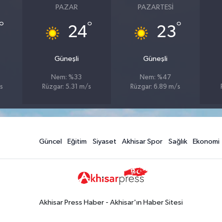
PAZAR
PAZARTESI
°
°
°
24
23
Güneşli
Güneşli
Nem: %33
Nem: %47
s
Rüzgar: 5.31 m/s
Rüzgar: 6.89 m/s
Güncel
Eğitim
Siyaset
Akhisar Spor
Sağlık
Ekonomi
Akhisar Press Haber - Akhisar'ın Haber Sitesi