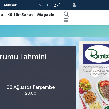
°
Akhisar
27
da
Kültür-Sanat
Magazin
urumu Tahmini
06 Ağustos Perşembe
23:00