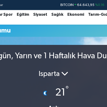
ar
BITCOIN
64.643,95
%0.16
DOLAR
47,6704
%0
ar Spor
Eğitim
Siyaset
Sağlık
Ekonomi
Tarım-Gı
EURO
55,0406
%-0.08
rumu
STERLİN
64,2143
%0
GRAM ALTIN
6500.87
%0.12
BİST100
13.799
%70
gün, Yarın ve 1 Haftalık Hava D
Isparta
°
21