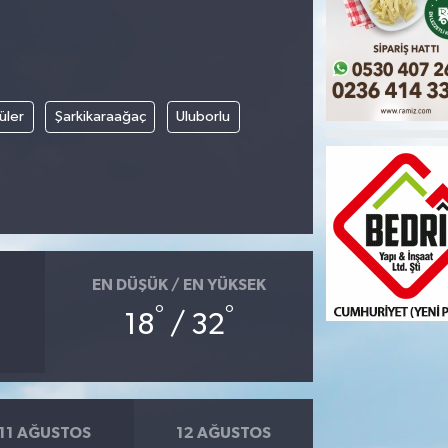
üler
Şarkikaraağaç
Uluborlu
EN DÜŞÜK / EN YÜKSEK
°
°
18
/ 32
11 AĞUSTOS
12 AĞUSTOS