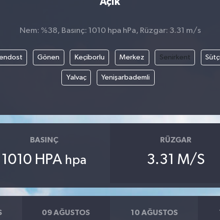
Açık
Nem: %38, Basınç: 1010 hpa hPa, Rüzgar: 3.31 m/s
endost
Gönen
Keçiborlu
Merkez
Senirkent
Sütç
Yalvaç
Yenişarbademli
BASINÇ
RÜZGAR
1010 HPA
3.31 M/S
hpa
S
09 AĞUSTOS
10 AĞUSTOS