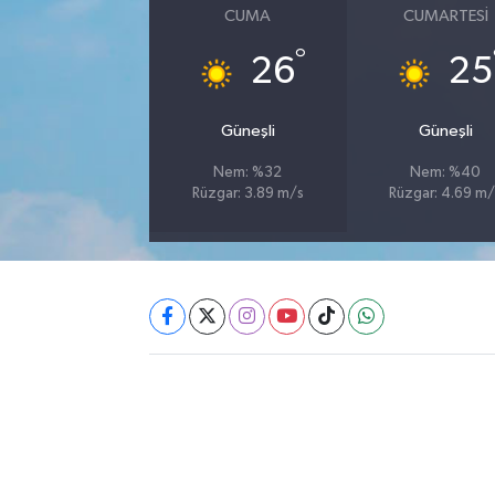
CUMA
CUMARTESI
Akhisar Emlak
°
26
25
Ülke
Güneşli
Güneşli
Etiketler
Nem: %32
Nem: %40
Rüzgar: 3.89 m/s
Rüzgar: 4.69 m/