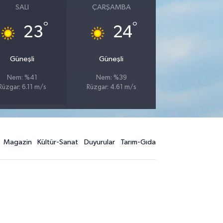
SALI
ÇARŞAMBA
°
°
23
24
Güneşli
Güneşli
Nem: %41
Nem: %39
Rüzgar: 6.11 m/s
Rüzgar: 4.61 m/s
Magazin
Kültür-Sanat
Duyurular
Tarım-Gıda