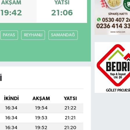
AKŞAM
YATSI
19:42
21:06
PAYAS
REYHANLI
SAMANDAĞ
I
İKINDI
AKŞAM
YATSI
16:34
19:54
21:22
16:34
19:53
21:21
16:34
19:52
21:20