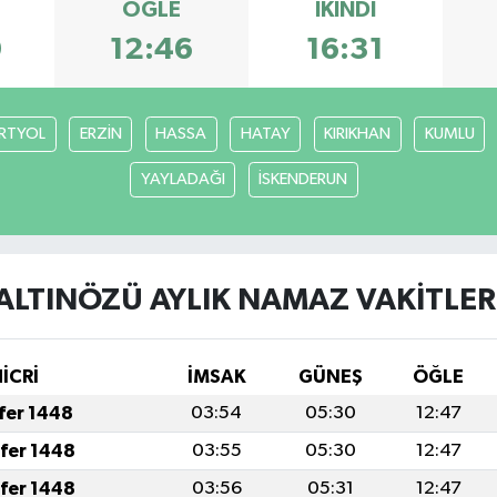
ÖĞLE
İKINDI
0
12:46
16:31
RTYOL
ERZİN
HASSA
HATAY
KIRIKHAN
KUMLU
YAYLADAĞI
İSKENDERUN
ALTINÖZÜ AYLIK NAMAZ VAKITLER
İCRİ
İMSAK
GÜNEŞ
ÖĞLE
afer 1448
03:54
05:30
12:47
afer 1448
03:55
05:30
12:47
afer 1448
03:56
05:31
12:47