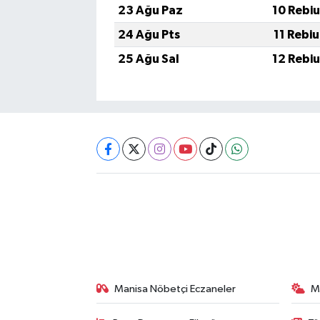
23 Ağu Paz
10 Rebi
24 Ağu Pts
11 Rebi
25 Ağu Sal
12 Rebi
Manisa Nöbetçi Eczaneler
M