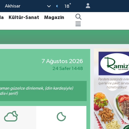
°
Akhisar
18
da
Kültür-Sanat
Magazin
7 Ağustos 2026
24 Safer 1448
zaman güzelce dinlemek, (din kardeşiyle)
s-i şerif)