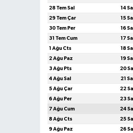
28 Tem Sal
14 S
Akhisar Emlak
29 Tem Çar
15 S
30 Tem Per
16 S
Ülke
31 Tem Cum
17 S
Etiketler
1 Ağu Cts
18 S
2 Ağu Paz
19 S
3 Ağu Pts
20 Sa
4 Ağu Sal
21 S
5 Ağu Çar
22 Sa
6 Ağu Per
23 Sa
7 Ağu Cum
24 Sa
8 Ağu Cts
25 Sa
9 Ağu Paz
26 Sa