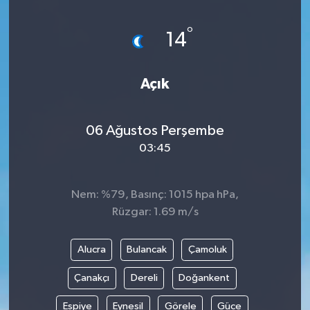
Magazin
Kadın
Duyurular
°
14
Duyurular
Teknoloji
Tarım-Gıda
Açık
Yerel Haber
Sektörel
06 Ağustos Perşembe
Akhisar Emlak
Röportaj
03:45
Ülke
Dünya
Nem: %79, Basınç: 1015 hpa hPa,
Etiketler
Yaşam
Rüzgar: 1.69 m/s
Kadın
Alucra
Bulancak
Çamoluk
Teknoloji
Çanakçı
Dereli
Doğankent
Espiye
Eynesil
Görele
Güce
Yerel Haber