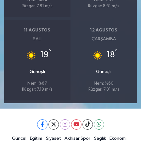
Nem: %54
Nem: %67
Rüzgar: 7.81 m/s
Rüzgar: 8.61 m/s
11 AĞUSTOS
12 AĞUSTOS
SALI
ÇARŞAMBA
°
°
19
18
Güneşli
Güneşli
Nem: %67
Nem: %60
Rüzgar: 7.19 m/s
Rüzgar: 7.81 m/s
Güncel
Eğitim
Siyaset
Akhisar Spor
Sağlık
Ekonomi