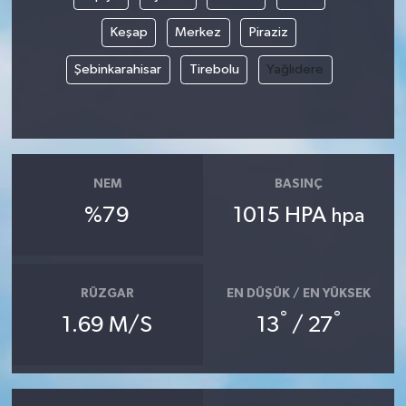
Keşap
Merkez
Piraziz
Akhisar Emlak
Şebinkarahisar
Tirebolu
Yağlıdere
Ülke
Etiketler
NEM
BASINÇ
%79
1015 HPA
hpa
RÜZGAR
EN DÜŞÜK / EN YÜKSEK
°
°
1.69 M/S
13
/ 27