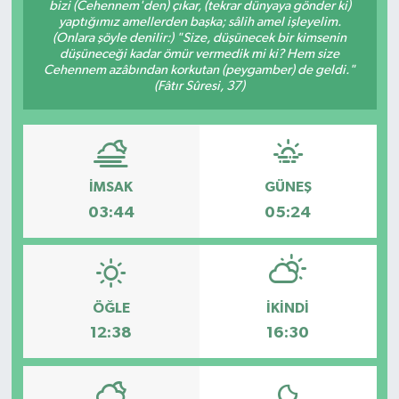
bizi (Cehennem'den) çıkar, (tekrar dünyaya gönder ki)
yaptığımız amellerden başka; sâlih amel işleyelim.
Magazin
Kadın
Duyurular
(Onlara şöyle denilir:) "Size, düşünecek bir kimsenin
düşüneceği kadar ömür vermedik mi ki? Hem size
Cehennem azâbından korkutan (peygamber) de geldi."
Duyurular
Teknoloji
Tarım-Gıda
(Fâtır Sûresi, 37)
Yerel Haber
Sektörel
Akhisar Emlak
Röportaj
İMSAK
GÜNEŞ
03:44
05:24
Ülke
Dünya
Etiketler
Yaşam
Kadın
ÖĞLE
İKINDI
12:38
16:30
Teknoloji
Yerel Haber