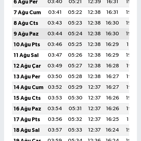
6 Ağu Per
03:40
05:21
12:39
16:31
19:46
7 Ağu Cum
03:41
05:22
12:38
16:31
19:45
8 Ağu Cts
03:43
05:23
12:38
16:30
19:43
9 Ağu Paz
03:44
05:24
12:38
16:30
19:42
10 Ağu Pts
03:46
05:25
12:38
16:29
19:41
11 Ağu Sal
03:47
05:26
12:38
16:29
19:40
12 Ağu Çar
03:49
05:27
12:38
16:28
19:38
13 Ağu Per
03:50
05:28
12:38
16:27
19:37
14 Ağu Cum
03:52
05:29
12:37
16:27
19:36
15 Ağu Cts
03:53
05:30
12:37
16:26
19:34
16 Ağu Paz
03:54
05:31
12:37
16:26
19:33
17 Ağu Pts
03:56
05:32
12:37
16:25
19:31
18 Ağu Sal
03:57
05:33
12:37
16:24
19:30
19 Ağu Çar
03:59
05:34
12:36
16:24
19:29