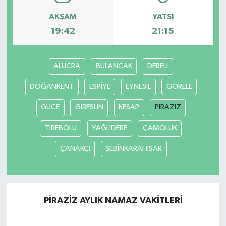
AKŞAM
YATSI
Akhisar Emlak
19:42
21:15
Ülke
ALUCRA
BULANCAK
DERELİ
Etiketler
DOĞANKENT
ESPİYE
EYNESİL
GÖRELE
GÜCE
GİRESUN
KEŞAP
PİRAZİZ
TİREBOLU
YAĞLIDERE
ÇAMOLUK
ÇANAKÇI
ŞEBİNKARAHİSAR
PİRAZİZ AYLIK NAMAZ VAKITLERI