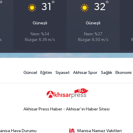
°
°
°
31
32
Güneşli
Güneşli
Nem: %34
Nem: %27
s
Rüzgar: 6.39 m/s
Rüzgar: 6.50 m/s
R
Güncel
Eğitim
Siyaset
Akhisar Spor
Sağlık
Ekonomi
Akhisar Press Haber - Akhisar'ın Haber Sitesi
anisa Hava Durumu
Manisa Namaz Vakitleri