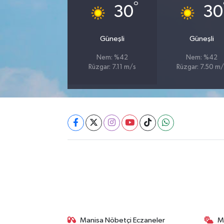
°
30
30
Akhisar Emlak
Güneşli
Güneşli
Ülke
Nem: %42
Nem: %42
Rüzgar: 7.11 m/s
Rüzgar: 7.50 m/
Etiketler
Manisa Nöbetçi Eczaneler
M