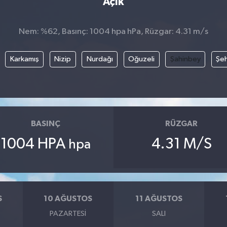
Açık
Nem: %62, Basınç: 1004 hpa hPa, Rüzgar: 4.31 m/s
Karkamış
Nizip
Nurdağı
Oğuzeli
Şahinbey
Şeh
BASINÇ
RÜZGAR
1004 HPA
4.31 M/S
hpa
S
10 AĞUSTOS
11 AĞUSTOS
PAZARTESI
SALI