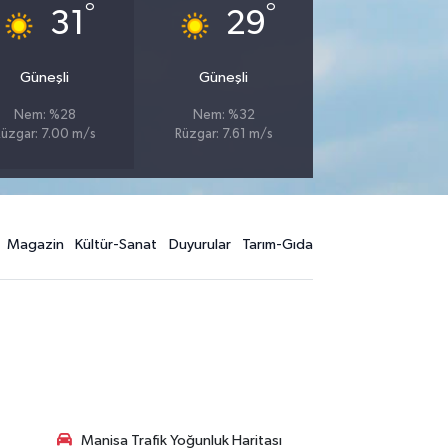
°
°
31
29
Güneşli
Güneşli
Nem: %28
Nem: %32
üzgar: 7.00 m/s
Rüzgar: 7.61 m/s
Magazin
Kültür-Sanat
Duyurular
Tarım-Gıda
Manisa Trafik Yoğunluk Haritası