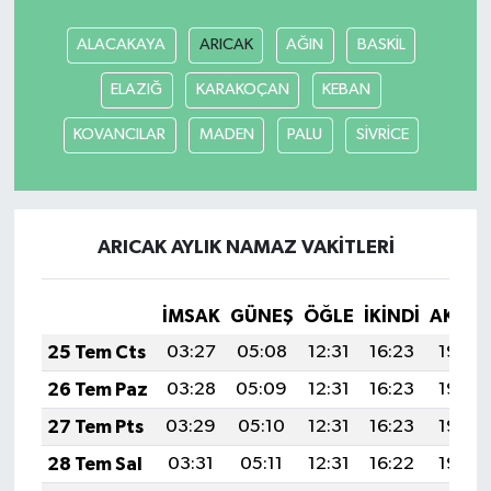
ALACAKAYA
ARICAK
AĞIN
BASKİL
Akhisar Emlak
ELAZIĞ
KARAKOÇAN
KEBAN
Ülke
KOVANCILAR
MADEN
PALU
SİVRİCE
Etiketler
ARICAK AYLIK NAMAZ VAKITLERI
İMSAK
GÜNEŞ
ÖĞLE
İKINDI
AKŞA
25 Tem Cts
03:27
05:08
12:31
16:23
19:44
26 Tem Paz
03:28
05:09
12:31
16:23
19:43
27 Tem Pts
03:29
05:10
12:31
16:23
19:42
28 Tem Sal
03:31
05:11
12:31
16:22
19:42