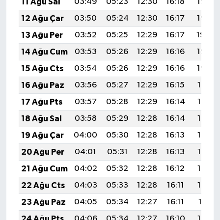
11 Ağu Sal
03:49
05:23
12:30
16:18
19:27
12 Ağu Çar
03:50
05:24
12:30
16:17
19:26
13 Ağu Per
03:52
05:25
12:29
16:17
19:24
14 Ağu Cum
03:53
05:26
12:29
16:16
19:23
15 Ağu Cts
03:54
05:26
12:29
16:16
19:22
16 Ağu Paz
03:56
05:27
12:29
16:15
19:21
17 Ağu Pts
03:57
05:28
12:29
16:14
19:19
18 Ağu Sal
03:58
05:29
12:28
16:14
19:18
19 Ağu Çar
04:00
05:30
12:28
16:13
19:17
20 Ağu Per
04:01
05:31
12:28
16:13
19:15
21 Ağu Cum
04:02
05:32
12:28
16:12
19:14
22 Ağu Cts
04:03
05:33
12:28
16:11
19:12
23 Ağu Paz
04:05
05:34
12:27
16:11
19:11
24 Ağu Pts
04:06
05:34
12:27
16:10
19:10