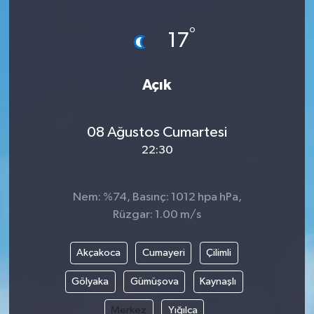
Magazin
Kadın
Duyurular
°
17
Duyurular
Teknoloji
Tarım-Gıda
Açık
Yerel Haber
Sektörel
08 Ağustos Cumartesi
Akhisar Emlak
Röportaj
22:30
Ülke
Dünya
Nem: %74, Basınç: 1012 hpa hPa,
Etiketler
Yaşam
Rüzgar: 1.00 m/s
Kadın
Akçakoca
Cumayeri
Çilimli
Teknoloji
Gölyaka
Gümüşova
Kaynaşlı
Merkez
Yığılca
Yerel Haber