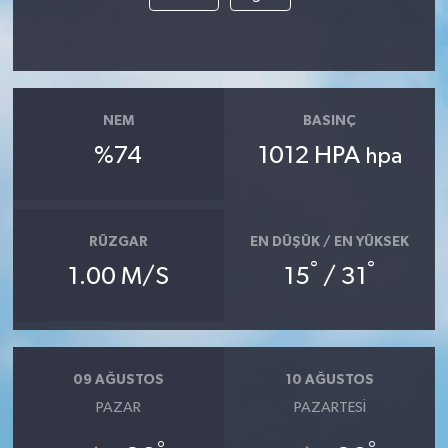
Akhisar Emlak
Ülke
NEM
BASINÇ
Etiketler
%74
1012 HPA
hpa
RÜZGAR
EN DÜŞÜK / EN YÜKSEK
°
°
1.00 M/S
15
/ 31
09 AĞUSTOS
10 AĞUSTOS
PAZAR
PAZARTESI