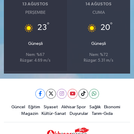
13 AĞUSTOS
14 AĞUSTOS
PERŞEMBE
CUMA
°
°
23
20
Güneşli
Güneşli
Nem: %67
Nem: %72
Rüzgar: 4.69 m/s
Rüzgar: 5.31 m/s
Güncel
Eğitim
Siyaset
Akhisar Spor
Sağlık
Ekonomi
Magazin
Kültür-Sanat
Duyurular
Tarım-Gıda