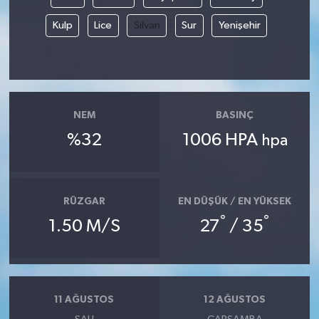
Kulp
Lice
Silvan
Sur
Yenişehir
Akhisar Emlak
Ülke
Etiketler
NEM
BASINÇ
%32
1006 HPA
hpa
RÜZGAR
EN DÜŞÜK / EN YÜKSEK
°
°
1.50 M/S
27
/ 35
11 AĞUSTOS
12 AĞUSTOS