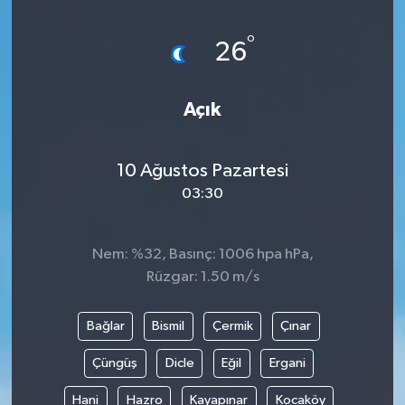
Magazin
Kadın
Duyurular
°
26
Duyurular
Teknoloji
Tarım-Gıda
Açık
Yerel Haber
Sektörel
10 Ağustos Pazartesi
Akhisar Emlak
Röportaj
03:30
Ülke
Dünya
Nem: %32, Basınç: 1006 hpa hPa,
Etiketler
Yaşam
Rüzgar: 1.50 m/s
Kadın
Bağlar
Bismil
Çermik
Çınar
Teknoloji
Çüngüş
Dicle
Eğil
Ergani
Hani
Hazro
Kayapınar
Kocaköy
Yerel Haber