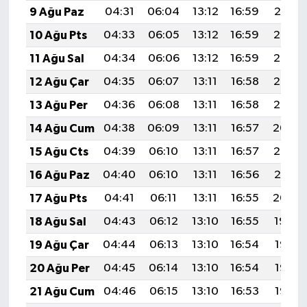
9 Ağu Paz
04:31
06:04
13:12
16:59
20:10
10 Ağu Pts
04:33
06:05
13:12
16:59
20:08
11 Ağu Sal
04:34
06:06
13:12
16:59
20:07
12 Ağu Çar
04:35
06:07
13:11
16:58
20:06
13 Ağu Per
04:36
06:08
13:11
16:58
20:05
14 Ağu Cum
04:38
06:09
13:11
16:57
20:04
15 Ağu Cts
04:39
06:10
13:11
16:57
20:02
16 Ağu Paz
04:40
06:10
13:11
16:56
20:01
17 Ağu Pts
04:41
06:11
13:11
16:55
20:00
18 Ağu Sal
04:43
06:12
13:10
16:55
19:59
19 Ağu Çar
04:44
06:13
13:10
16:54
19:57
20 Ağu Per
04:45
06:14
13:10
16:54
19:56
21 Ağu Cum
04:46
06:15
13:10
16:53
19:55