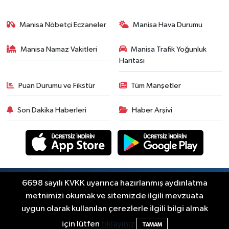
Manisa Nöbetçi Eczaneler
Manisa Hava Durumu
Manisa Namaz Vakitleri
Manisa Trafik Yoğunluk
Haritası
Puan Durumu ve Fikstür
Tüm Manşetler
Son Dakika Haberleri
Haber Arşivi
Copyright © Akhisar Press Haber 2012-2026 Her
6698 sayılı KVKK uyarınca hazırlanmış aydınlatma
RSS
hakkı saklıdır.
metnimizi okumak ve sitemizde ilgili mevzuata
uygun olarak kullanılan çerezlerle ilgili bilgi almak
Haber Yazılımı:
TE Bilişim
için lütfen
tıklayınız
TAMAM