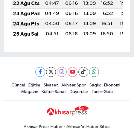
22 Ağu Cts
04:47
06:16
13:09
16:52
19:53
23 Ağu Paz
04:49
06:16
13:09
16:52
19:52
24 Ağu Pts
04:50
06:17
13:09
16:51
19:50
25 Ağu Sal
04:51
06:18
13:09
16:50
19:49
Güncel
Eğitim
Siyaset
Akhisar Spor
Sağlık
Ekonomi
Magazin
Kültür-Sanat
Duyurular
Tarım-Gıda
Akhisar Press Haber - Akhisar'ın Haber Sitesi