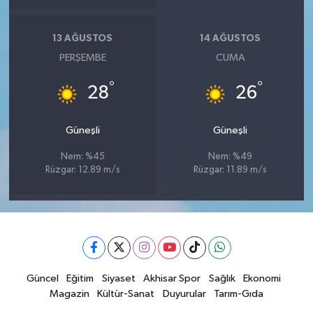
13 AĞUSTOS
14 AĞUSTOS
PERŞEMBE
CUMA
°
°
28
26
Güneşli
Güneşli
Nem: %45
Nem: %49
Rüzgar: 12.89 m/s
Rüzgar: 11.89 m/s
Güncel
Eğitim
Siyaset
Akhisar Spor
Sağlık
Ekonomi
Magazin
Kültür-Sanat
Duyurular
Tarım-Gıda