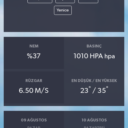
Yenice
Akhisar Emlak
Ülke
Etiketler
NEM
BASINÇ
%37
1010 HPA
hpa
RÜZGAR
EN DÜŞÜK / EN YÜKSEK
°
°
6.50 M/S
23
/ 35
09 AĞUSTOS
10 AĞUSTOS