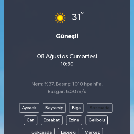
Magazin
Kadın
Duyurular
°
31
Duyurular
Teknoloji
Tarım-Gıda
Güneşli
Yerel Haber
Sektörel
08 Ağustos Cumartesi
Akhisar Emlak
Röportaj
10:30
Ülke
Dünya
Nem: %37, Basınç: 1010 hpa hPa,
Etiketler
Yaşam
Rüzgar: 6.50 m/s
Kadın
Ayvacık
Bayramiç
Biga
Bozcaada
Teknoloji
Çan
Eceabat
Ezine
Gelibolu
Gökçeada
Lapseki
Merkez
Yerel Haber