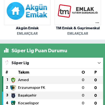
Akgün Emlak
TM Emlak & Gayrimenkul
EMLAKÇILAR
EMLAKÇILAR
Süper Lig Puan Durumu
Süper Lig
#
Takım
O
P
1
Amed
0
0
2
Erzurumspor FK
0
0
3
Başakşehir
0
0
4
Kocaelispor
0
0