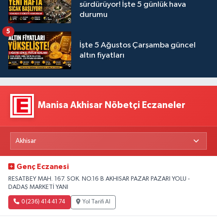
sürdürüyor! İşte 5 günlük hava
durumu
5
İşte 5 Ağustos Çarşamba güncel
altın fiyatları
Manisa Akhisar Nöbetçi Eczaneler
Genç Eczanesi
RESATBEY MAH. 167. SOK. NO.16 B AKHISAR PAZAR PAZARI YOLU -
DADAŞ MARKETİ YANI
0 (236) 414 41 74
Yol Tarifi Al