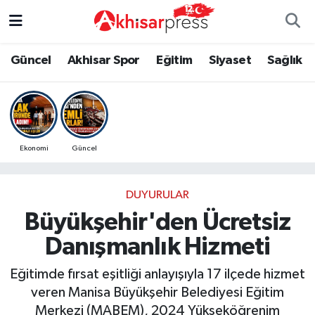
Güncel
Magazin
Güncel
Manisa Nöbetçi Eczaneler
Güncel
Akhisar Spor
Eğitim
Siyaset
Sağlık
Akhisar Spor
Kültür-Sanat
Eğitim
Manisa Hava Durumu
Eğitim
Duyurular
Siyaset
Manisa Namaz Vakitleri
Ekonomi
Güncel
Siyaset
Tarım-Gıda
Akhisar Spor
Manisa Trafik Yoğunluk Haritası
DUYURULAR
Sağlık
Sektörel
Sağlık
Süper Lig Puan Durumu ve Fikstür
Büyükşehir'den Ücretsiz
Ekonomi
Röportaj
Ekonomi
Tüm Manşetler
Danışmanlık Hizmeti
Tarım-Gıda
Dünya
Magazin
Son Dakika Haberleri
Eğitimde fırsat eşitliği anlayışıyla 17 ilçede hizmet
veren Manisa Büyükşehir Belediyesi Eğitim
Kültür-Sanat
Yaşam
Kültür-Sanat
Haber Arşivi
Merkezi (MABEM), 2024 Yükseköğrenim