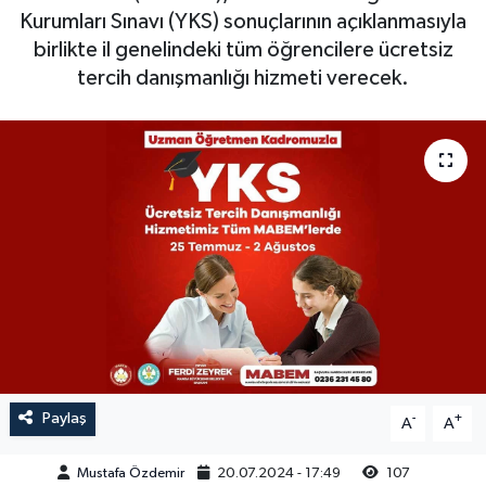
Kurumları Sınavı (YKS) sonuçlarının açıklanmasıyla
Magazin
Kadın
Duyurular
birlikte il genelindeki tüm öğrencilere ücretsiz
tercih danışmanlığı hizmeti verecek.
Duyurular
Teknoloji
Tarım-Gıda
Yerel Haber
Sektörel
Akhisar Emlak
Röportaj
Ülke
Dünya
Etiketler
Yaşam
Kadın
Paylaş
-
+
A
A
Teknoloji
Mustafa Özdemir
20.07.2024 - 17:49
107
Yerel Haber