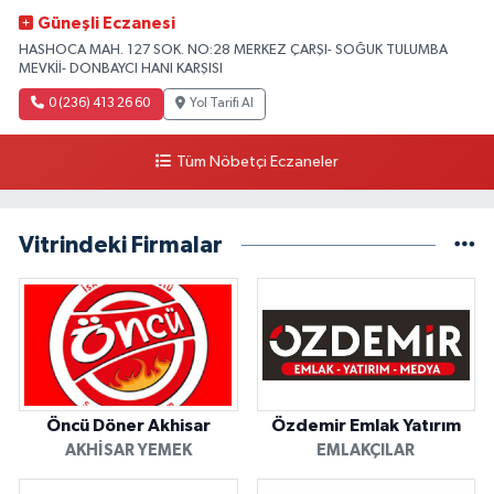
Güneşli Eczanesi
HASHOCA MAH. 127 SOK. NO:28 MERKEZ ÇARŞI- SOĞUK TULUMBA
MEVKİİ- DONBAYCI HANI KARŞISI
0 (236) 413 26 60
Yol Tarifi Al
Tüm Nöbetçi Eczaneler
Vitrindeki Firmalar
Öncü Döner Akhisar
Özdemir Emlak Yatırım
AKHISAR YEMEK
EMLAKÇILAR