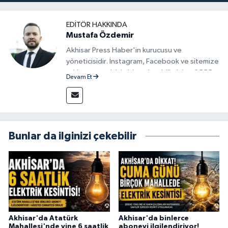
EDITÖR HAKKINDA
Mustafa Özdemir
Akhisar Press Haber'in kurucusu ve
yöneticisidir. İnstagram, Facebook ve sitemize
reklam vermek için bize ulaşabilirsiniz - 0555
Devam Et
715 63 17
Bunlar da ilginizi çekebilir
Akhisar'da Atatürk
Akhisar'da binlerce
Mahallesi'nde yine 6 saatlik
aboneyi ilgilendiriyor!