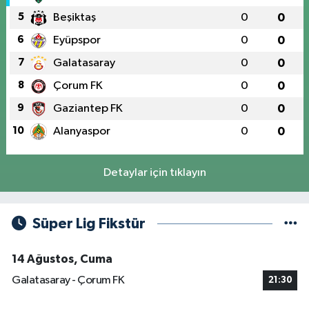
5
Beşiktaş
0
0
6
Eyüpspor
0
0
7
Galatasaray
0
0
8
Çorum FK
0
0
9
Gaziantep FK
0
0
10
Alanyaspor
0
0
Detaylar için tıklayın
Süper Lig Fikstür
14 Ağustos, Cuma
Galatasaray - Çorum FK
21:30