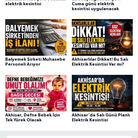
elektrik kesintisi
Cuma günü elektrik
kesintisi uygulanacak
Balyemek Şirketi Muhasebe
Akhisarlılar Dikkat! Bu Salı
Personeli Arıyor
Elektrik Kesintisi Var mı?
Akhisar, Defne Bebek İçin
Akhisar'da Salı Günü Planlı
Tek Yürek Olacak
Elektrik Kesintisi