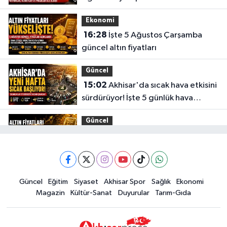
gerçekleştirdi
Ekonomi
16:28
İşte 5 Ağustos Çarşamba
güncel altın fiyatları
Güncel
15:02
Akhisar'da sıcak hava etkisini
sürdürüyor! İşte 5 günlük hava
durumu
Güncel
14:53
Altın fiyatları haftaya
yükselişle başladı! İşte 3 Ağustos
güncel fiyatlar
Yerel Haber
Güncel
Eğitim
Siyaset
Akhisar Spor
Sağlık
Ekonomi
14:40
Türkiye'nin En İyi Kuruyemiş
Magazin
Kültür-Sanat
Duyurular
Tarım-Gıda
Markası: Halktan
Siyaset