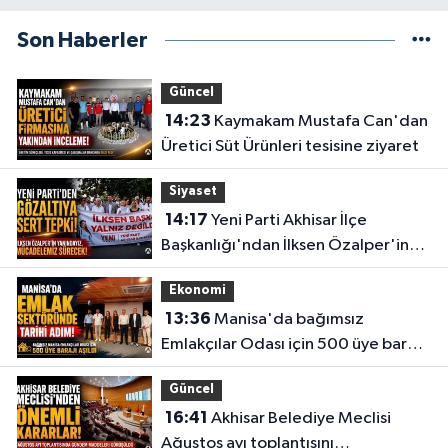
Son Haberler
Güncel
14:23
Kaymakam Mustafa Can'dan
Üretici Süt Ürünleri tesisine ziyaret
Siyaset
14:17
Yeni Parti Akhisar İlçe
Başkanlığı'ndan İlksen Özalper'in
gözaltına alınmasına tepki
Ekonomi
13:36
Manisa'da bağımsız
Emlakçılar Odası için 500 üye barajı
aşıldı
Güncel
16:41
Akhisar Belediye Meclisi
Ağustos ayı toplantısını