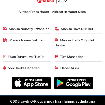
15:49
Erdelli Mahallesi sakinleri
Çanakkale'nin tarihini yerinde
Akhisar Press Haber - Akhisar'ın Haber Sitesi
yaşadı
Yerel Haber
19:00
Kadın ve Çocuk Giyimde Yeni
Manisa Nöbetçi Eczaneler
Manisa Hava Durumu
Dönem: Minik Terzi’den Anne-
Çocuk Stilini Tamamlayan
Manisa Namaz Vakitleri
Manisa Trafik Yoğunluk
Güncel
Koleksiyonlar
Haritası
18:57
Akhisar'da Atatürk
Mahallesi'nde yine 6 saatlik elektrik
Puan Durumu ve Fikstür
Tüm Manşetler
kesintisi
Ekonomi
Son Dakika Haberleri
Haber Arşivi
18:50
Akhisar'da Cumhuriyet
Komagene hizmete açıldı
Duyurular
15:24
Akhisar'da binlerce aboneyi
ilgilendiriyor! Cuma günü elektrik
Copyright © Akhisar Press Haber 2012-2026 Her
6698 sayılı KVKK uyarınca hazırlanmış aydınlatma
RSS