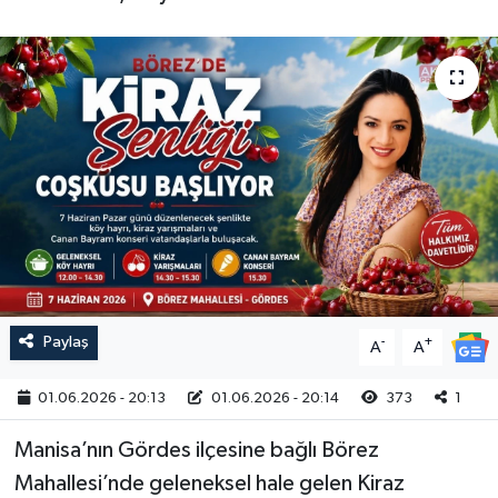
Magazin
Kadın
Duyurular
Duyurular
Teknoloji
Tarım-Gıda
Yerel Haber
Sektörel
Akhisar Emlak
Röportaj
Ülke
Dünya
Etiketler
Yaşam
Paylaş
-
+
A
A
Kadın
01.06.2026 - 20:13
01.06.2026 - 20:14
373
1
Teknoloji
Manisa’nın Gördes ilçesine bağlı Börez
Mahallesi’nde geleneksel hale gelen Kiraz
Yerel Haber