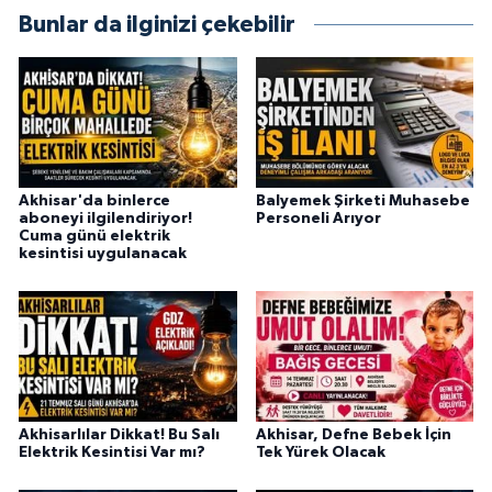
Bunlar da ilginizi çekebilir
Akhisar'da binlerce
Balyemek Şirketi Muhasebe
aboneyi ilgilendiriyor!
Personeli Arıyor
Cuma günü elektrik
kesintisi uygulanacak
Akhisarlılar Dikkat! Bu Salı
Akhisar, Defne Bebek İçin
Elektrik Kesintisi Var mı?
Tek Yürek Olacak