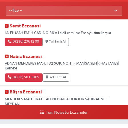
Semt Eczanesi
LALELİ MAH.FATİH CAD. NO:36 A Laleli camii ve Ensoylu fırın karşısı
0 (236) 236 12 00
Yol Tarifi Al
Nabız Eczanesi
ADNAN MENDERES MAH. 132 SOK. NO:11 F MANİSA ŞEHİR HASTANESİ
KARŞISI
0 (236) 503 30 05
Yol Tarifi Al
Büşra Eczanesi
MENDERES MAH. FIRAT CAD. NO:140 A DOKTOR SADIK AHMET
MEYDANI
Tüm Nöbetçi Eczaneler
0 (501) 260 15 94
Yol Tarifi Al
Ihlamur Eczanesi