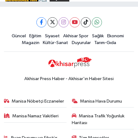
Kuruyemiş
15:49
Erdelli Mahallesi sakinleri
Markası:
Çanakkale'nin tarihini yerinde
Halktan
yaşadı
Yerel Haber
Güncel
Eğitim
Siyaset
Akhisar Spor
Sağlık
Ekonomi
19:00
Kadın ve Çocuk Giyimde Yeni
Magazin
Kültür-Sanat
Duyurular
Tarım-Gıda
Dönem: Minik Terzi’den Anne-
Çocuk Stilini Tamamlayan
Güncel
Koleksiyonlar
18:57
Akhisar'da Atatürk
Mahallesi'nde yine 6 saatlik elektrik
Akhisar Press Haber - Akhisar'ın Haber Sitesi
kesintisi
Ekonomi
18:50
Akhisar'da Cumhuriyet
Manisa Nöbetçi Eczaneler
Manisa Hava Durumu
Komagene hizmete açıldı
Manisa Namaz Vakitleri
Manisa Trafik Yoğunluk
Duyurular
Haritası
15:24
Akhisar'da binlerce aboneyi
ilgilendiriyor! Cuma günü elektrik
Puan Durumu ve Fikstür
Tüm Manşetler