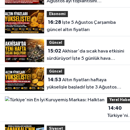
Ağustos ayı toplantısını
gerçekleştirdi
0 (236) 768 27 19
Yol Tarifi Al
Ekonomi
16:28
İşte 5 Ağustos Çarşamba
Deva Eczanesi
güncel altın fiyatları
CAMICEDIT MAH. YUNUS EMRE CAD. NO:89 A PARK KAHVESİ KARŞISI
0 (236) 816 52 64
Yol Tarifi Al
Güncel
15:02
Akhisar'da sıcak hava etkisini
Egemen Eczanesi
sürdürüyor! İşte 5 günlük hava
CUMHURIYET MAHALLESI MENDERES CADDESİ NO:63 A KIZILELMA İLE
durumu
TRENYOLU ARASI
Güncel
0 (236) 715 52 32
Yol Tarifi Al
14:53
Altın fiyatları haftaya
yükselişle başladı! İşte 3 Ağustos
Gülden Eczanesi
güncel fiyatlar
NAMIK KEMAL MAHALLESI EVREN CADDESI NO:1 A KÖPRÜBASI-MANISA
Yerel Habe
İŞ BANKASI YANI
14:40
0 (236) 571 26 61
Yol Tarifi Al
Türkiye'ni
En İyi
Siyaset