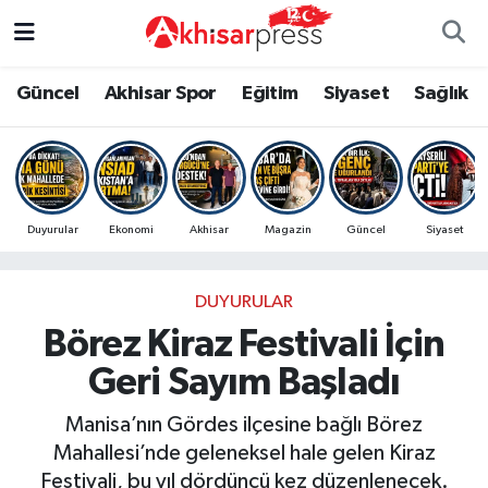
Güncel
Magazin
Güncel
Manisa Nöbetçi Eczaneler
Güncel
Akhisar Spor
Eğitim
Siyaset
Sağlık
Akhisar Spor
Kültür-Sanat
Eğitim
Manisa Hava Durumu
Eğitim
Duyurular
Siyaset
Manisa Namaz Vakitleri
Duyurular
Ekonomi
Akhisar
Magazin
Güncel
Siyaset
Siyaset
Tarım-Gıda
Akhisar Spor
Manisa Trafik Yoğunluk Haritası
DUYURULAR
Sağlık
Sektörel
Sağlık
Süper Lig Puan Durumu ve Fikstür
Börez Kiraz Festivali İçin
Ekonomi
Röportaj
Ekonomi
Tüm Manşetler
Geri Sayım Başladı
Tarım-Gıda
Dünya
Magazin
Son Dakika Haberleri
Manisa’nın Gördes ilçesine bağlı Börez
Mahallesi’nde geleneksel hale gelen Kiraz
Kültür-Sanat
Yaşam
Kültür-Sanat
Haber Arşivi
Festivali, bu yıl dördüncü kez düzenlenecek.