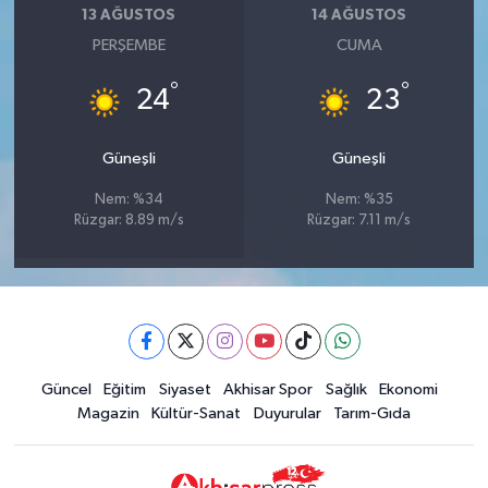
13 AĞUSTOS
14 AĞUSTOS
PERŞEMBE
CUMA
°
°
24
23
Güneşli
Güneşli
Nem: %34
Nem: %35
Rüzgar: 8.89 m/s
Rüzgar: 7.11 m/s
Güncel
Eğitim
Siyaset
Akhisar Spor
Sağlık
Ekonomi
Magazin
Kültür-Sanat
Duyurular
Tarım-Gıda