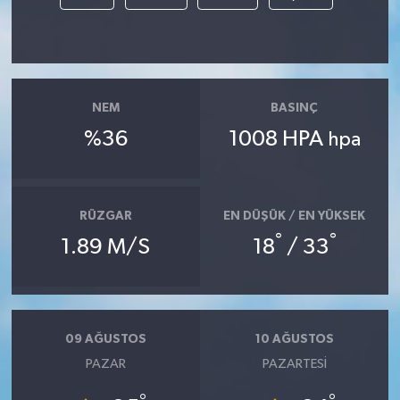
Akhisar Emlak
Ülke
NEM
BASINÇ
Etiketler
%36
1008 HPA
hpa
RÜZGAR
EN DÜŞÜK / EN YÜKSEK
°
°
1.89 M/S
18
/ 33
09 AĞUSTOS
10 AĞUSTOS
PAZAR
PAZARTESI