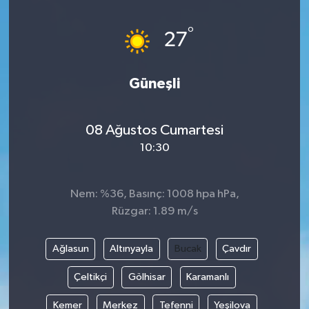
Magazin
Kadın
Duyurular
°
27
Duyurular
Teknoloji
Tarım-Gıda
Güneşli
Yerel Haber
Sektörel
08 Ağustos Cumartesi
Akhisar Emlak
Röportaj
10:30
Ülke
Dünya
Nem: %36, Basınç: 1008 hpa hPa,
Etiketler
Yaşam
Rüzgar: 1.89 m/s
Kadın
Ağlasun
Altınyayla
Bucak
Çavdır
Teknoloji
Çeltikçi
Gölhisar
Karamanlı
Kemer
Merkez
Tefenni
Yeşilova
Yerel Haber