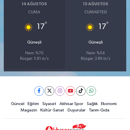
14 AĞUSTOS
15 AĞUSTOS
CUMA
CUMARTESI
°
°
17
17
Güneşli
Güneşli
Nem: %70
Nem: %54
Rüzgar: 5.81 m/s
Rüzgar: 3.89 m/s
Güncel
Eğitim
Siyaset
Akhisar Spor
Sağlık
Ekonomi
Magazin
Kültür-Sanat
Duyurular
Tarım-Gıda