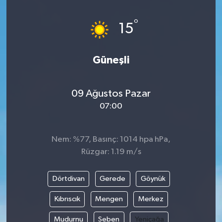
Magazin
Kadın
Duyurular
°
15
Duyurular
Teknoloji
Tarım-Gıda
Güneşli
Yerel Haber
Sektörel
09 Ağustos Pazar
Akhisar Emlak
Röportaj
07:00
Ülke
Dünya
Nem: %77, Basınç: 1014 hpa hPa,
Etiketler
Yaşam
Rüzgar: 1.19 m/s
Kadın
Dörtdivan
Gerede
Göynük
Teknoloji
Kıbrıscık
Mengen
Merkez
Mudurnu
Seben
Yeniçağa
Yerel Haber