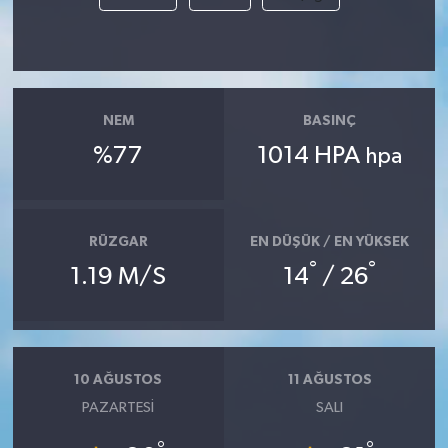
Akhisar Emlak
Ülke
NEM
BASINÇ
Etiketler
%77
1014 HPA
hpa
RÜZGAR
EN DÜŞÜK / EN YÜKSEK
°
°
1.19 M/S
14
/ 26
10 AĞUSTOS
11 AĞUSTOS
PAZARTESI
SALI