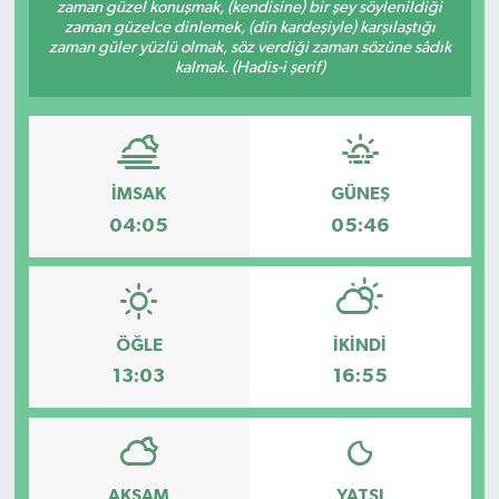
zaman güzel konuşmak, (kendisine) bir şey söylenildiği
zaman güzelce dinlemek, (din kardeşiyle) karşılaştığı
Magazin
Kadın
Duyurular
zaman güler yüzlü olmak, söz verdiği zaman sözüne sâdık
kalmak. (Hadis-i şerif)
Duyurular
Teknoloji
Tarım-Gıda
Yerel Haber
Sektörel
İMSAK
GÜNEŞ
Akhisar Emlak
Röportaj
04:05
05:46
Ülke
Dünya
Etiketler
Yaşam
ÖĞLE
İKINDI
13:03
16:55
Kadın
Teknoloji
Yerel Haber
AKŞAM
YATSI