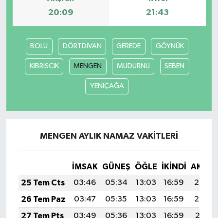
20:09
21:43
Akhisar Emlak
BOLU
DÖRTDİVAN
GEREDE
GÖYNÜK
Ülke
KIBRISCIK
MENGEN
MUDURNU
SEBEN
Etiketler
YENİÇAĞA
MENGEN AYLIK NAMAZ VAKITLERI
İMSAK
GÜNEŞ
ÖĞLE
İKINDI
AKŞA
25 Tem Cts
03:46
05:34
13:03
16:59
20:23
26 Tem Paz
03:47
05:35
13:03
16:59
20:22
27 Tem Pts
03:49
05:36
13:03
16:59
20:21