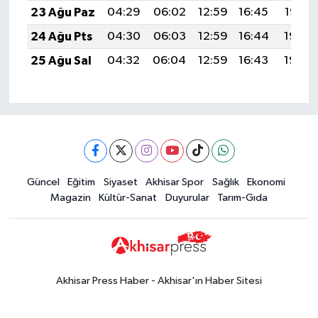
23 Ağu Paz
04:29
06:02
12:59
16:45
19:47
24 Ağu Pts
04:30
06:03
12:59
16:44
19:45
25 Ağu Sal
04:32
06:04
12:59
16:43
19:44
Güncel
Eğitim
Siyaset
Akhisar Spor
Sağlık
Ekonomi
Magazin
Kültür-Sanat
Duyurular
Tarım-Gıda
Akhisar Press Haber - Akhisar'ın Haber Sitesi