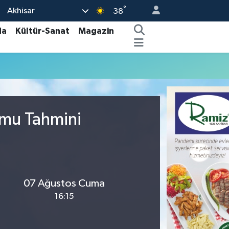
°
Akhisar
38
da
Kültür-Sanat
Magazin
umu Tahmini
07 Ağustos Cuma
16:15