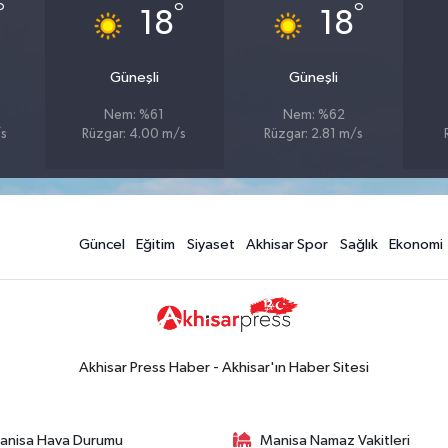
°
°
°
18
18
Güneşli
Güneşli
Nem: %61
Nem: %62
/s
Rüzgar: 4.00 m/s
Rüzgar: 2.81 m/s
Güncel
Eğitim
Siyaset
Akhisar Spor
Sağlık
Ekonomi
Akhisar Press Haber - Akhisar'ın Haber Sitesi
anisa Hava Durumu
Manisa Namaz Vakitleri