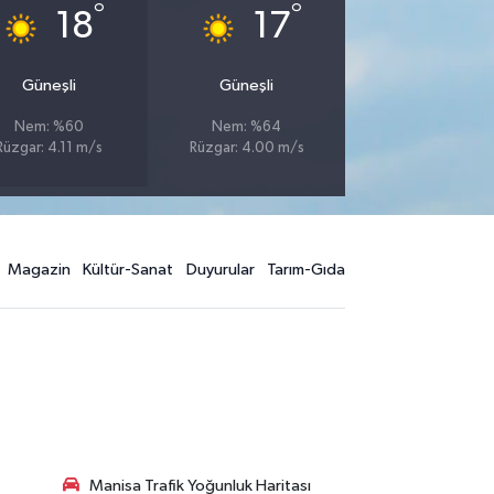
°
°
18
17
Güneşli
Güneşli
Nem: %60
Nem: %64
Rüzgar: 4.11 m/s
Rüzgar: 4.00 m/s
Magazin
Kültür-Sanat
Duyurular
Tarım-Gıda
Manisa Trafik Yoğunluk Haritası