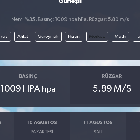
Güneşli
Nem: %35, Basınç: 1009 hpa hPa, Rüzgar: 5.89 m/s
evaz
Ahlat
Güroymak
Hizan
Merkez
Mutki
T
BASINÇ
RÜZGAR
1009 HPA
5.89 M/S
hpa
S
10 AĞUSTOS
11 AĞUSTOS
PAZARTESI
SALI