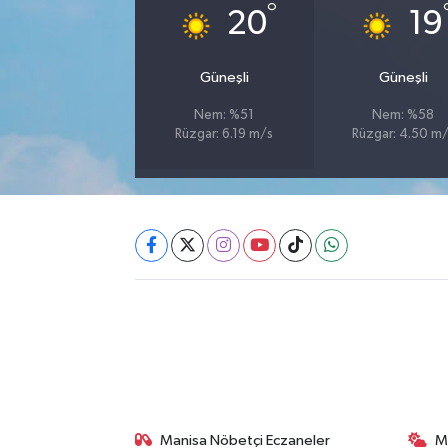
°
20
19
Akhisar Emlak
Güneşli
Güneşli
Ülke
Nem: %51
Nem: %58
Rüzgar: 6.19 m/s
Rüzgar: 4.50 m
Etiketler
Manisa Nöbetçi Eczaneler
M