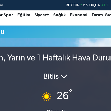
ar
BITCOIN
65.130,04
%1.2
DOLAR
47,7106
%0.17
ar Spor
Eğitim
Siyaset
Sağlık
Ekonomi
Tarım-Gı
EURO
55,1652
%0.27
mu
STERLİN
64,4046
%0.35
GRAM ALTIN
6618.49
%2.12
BİST100
13.773
%-19
ün, Yarın ve 1 Haftalık Hava Dur
Bitlis
°
26