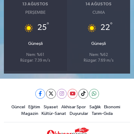
13 AĞUSTOS
14 AĞUSTOS
PERŞEMBE
CUMA
°
°
25
22
Güneşli
Güneşli
Nem: %61
Nem: %62
Rüzgar: 7.39 m/s
Rüzgar: 7.69 m/s
Güncel
Eğitim
Siyaset
Akhisar Spor
Sağlık
Ekonomi
Magazin
Kültür-Sanat
Duyurular
Tarım-Gıda