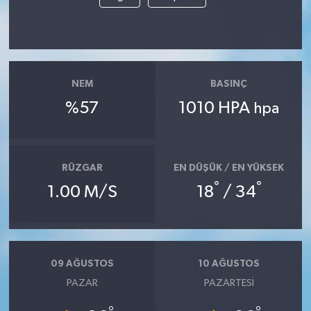
Akhisar Emlak
Ülke
NEM
BASINÇ
Etiketler
%57
1010 HPA
hpa
RÜZGAR
EN DÜŞÜK / EN YÜKSEK
°
°
1.00 M/S
18
/ 34
09 AĞUSTOS
10 AĞUSTOS
PAZAR
PAZARTESI