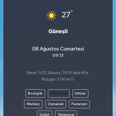
Magazin
Kadın
Duyurular
°
27
Duyurular
Teknoloji
Tarım-Gıda
Güneşli
Yerel Haber
Sektörel
08 Ağustos Cumartesi
Akhisar Emlak
Röportaj
09:15
Ülke
Dünya
Nem: %57, Basınç: 1010 hpa hPa,
Etiketler
Yaşam
Rüzgar: 1.00 m/s
Kadın
Bozüyük
Gölpazarı
İnhisar
Teknoloji
Merkez
Osmaneli
Pazaryeri
Söğüt
Yenipazar
Yerel Haber