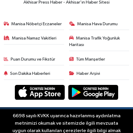
Akhisar Press Haber - Akhisar'ın Haber Sitesi
Manisa Nöbetçi Eczaneler
Manisa Hava Durumu
Manisa Namaz Vakitleri
Manisa Trafik Yoğunluk
Haritası
Puan Durumu ve Fikstür
Tüm Manşetler
Son Dakika Haberleri
Haber Arşivi
Copyright © Akhisar Press Haber 2012-2026 Her
6698 sayılı KVKK uyarınca hazırlanmış aydınlatma
RSS
hakkı saklıdır.
metnimizi okumak ve sitemizde ilgili mevzuata
uygun olarak kullanılan çerezlerle ilgili bilgi almak