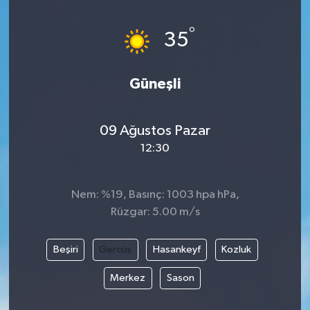
Magazin
Kadın
Duyurular
°
35
Duyurular
Teknoloji
Tarım-Gıda
Güneşli
Yerel Haber
Sektörel
09 Ağustos Pazar
Akhisar Emlak
Röportaj
12:30
Ülke
Dünya
Nem: %19, Basınç: 1003 hpa hPa,
Etiketler
Yaşam
Rüzgar: 5.00 m/s
Kadın
Beşiri
Gercüş
Hasankeyf
Kozluk
Teknoloji
Merkez
Sason
Yerel Haber