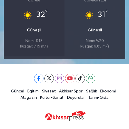
CUMA
CUMARTESI
°
°
32
31
Güneşli
Güneşli
Nem: %18
Nem: %20
Rüzgar: 7.19 m/s
Rüzgar: 6.69 m/s
Güncel
Eğitim
Siyaset
Akhisar Spor
Sağlık
Ekonomi
Magazin
Kültür-Sanat
Duyurular
Tarım-Gıda