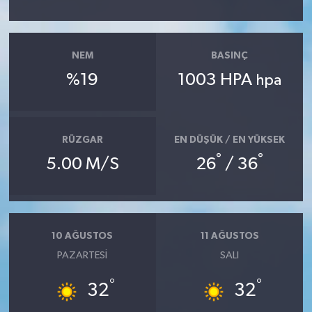
Akhisar Emlak
NEM
BASINÇ
Ülke
%19
1003 HPA
hpa
Etiketler
RÜZGAR
EN DÜŞÜK / EN YÜKSEK
°
°
5.00 M/S
26
/ 36
10 AĞUSTOS
11 AĞUSTOS
PAZARTESI
SALI
°
°
32
32