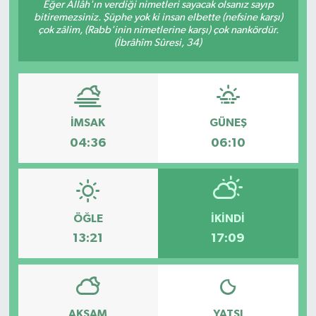
Eğer Allâh'ın verdiği nimetleri sayacak olsanız sayıp
bitiremezsiniz. Şüphe yok ki insan elbette (nefsine karşı)
Magazin
Kadın
Duyurular
çok zâlim, (Rabb'inin nimetlerine karşı) çok nankördür.
(İbrâhîm Sûresi, 34)
Duyurular
Teknoloji
Tarım-Gıda
Yerel Haber
Sektörel
İMSAK
GÜNEŞ
Akhisar Emlak
Röportaj
04:36
06:10
Ülke
Dünya
Etiketler
Yaşam
ÖĞLE
İKINDI
13:21
17:09
Kadın
Teknoloji
Yerel Haber
AKŞAM
YATSI