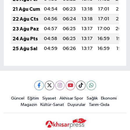
21 Ağu Cum
04:54
06:23
13:18
17:01
20:03
22 Ağu Cts
04:56
06:24
13:18
17:01
20:02
23 Ağu Paz
04:57
06:25
13:17
17:00
20:00
24 Ağu Pts
04:58
06:25
13:17
16:59
19:59
25 Ağu Sal
04:59
06:26
13:17
16:59
19:57
Güncel
Eğitim
Siyaset
Akhisar Spor
Sağlık
Ekonomi
Magazin
Kültür-Sanat
Duyurular
Tarım-Gıda