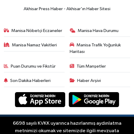
Akhisar Press Haber - Akhisar'ın Haber Sitesi
Manisa Nöbetçi Eczaneler
Manisa Hava Durumu
Manisa Namaz Vakitleri
Manisa Trafik Yoğunluk
Haritası
Puan Durumu ve Fikstür
Tüm Manşetler
Son Dakika Haberleri
Haber Arşivi
Copyright © Akhisar Press Haber 2012-2026 Her
6698 sayılı KVKK uyarınca hazırlanmış aydınlatma
RSS
hakkı saklıdır.
metnimizi okumak ve sitemizde ilgili mevzuata