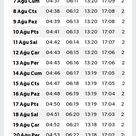
7 Ağu Cum
04:37
06:11
13:20
17:09
20:20
8 Ağu Cts
04:38
06:12
13:20
17:08
20:19
9 Ağu Paz
04:39
06:13
13:20
17:08
20:18
10 Ağu Pts
04:41
06:13
13:20
17:07
20:17
11 Ağu Sal
04:42
06:14
13:20
17:07
20:16
12 Ağu Çar
04:43
06:15
13:20
17:06
20:14
13 Ağu Per
04:45
06:16
13:20
17:06
20:13
14 Ağu Cum
04:46
06:17
13:19
17:05
20:12
15 Ağu Cts
04:47
06:18
13:19
17:05
20:11
16 Ağu Paz
04:48
06:19
13:19
17:04
20:10
17 Ağu Pts
04:50
06:19
13:19
17:04
20:08
18 Ağu Sal
04:51
06:20
13:19
17:03
20:07
19 Ağu Çar
04:52
06:21
13:18
17:03
20:06
20 Ağu Per
04:53
06:22
13:18
17:02
20:04