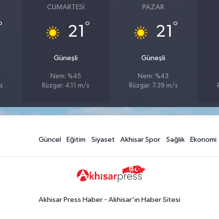
CUMARTESI
PAZAR
°
°
°
21
21
Güneşli
Güneşli
Nem: %45
Nem: %43
s
Rüzgar: 4.11 m/s
Rüzgar: 7.39 m/s
Güncel
Eğitim
Siyaset
Akhisar Spor
Sağlık
Ekonomi
Akhisar Press Haber - Akhisar'ın Haber Sitesi