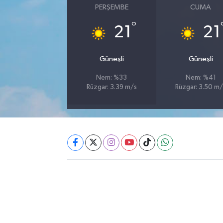
PERŞEMBE
CUMA
Akhisar Emlak
°
21
21
Ülke
Güneşli
Güneşli
Etiketler
Nem: %33
Nem: %41
Rüzgar: 3.39 m/s
Rüzgar: 3.50 m/