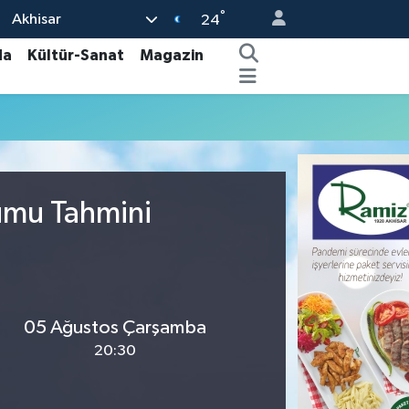
°
Akhisar
24
da
Kültür-Sanat
Magazin
rumu Tahmini
05 Ağustos Çarşamba
20:30