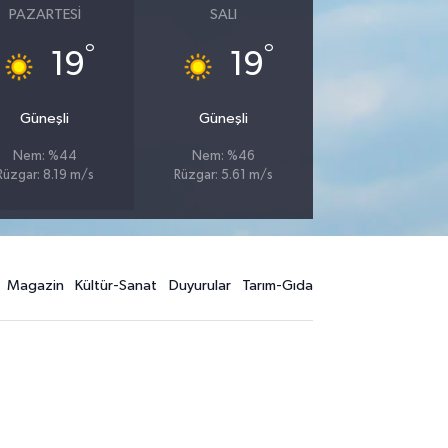
PAZARTESI
SALI
°
°
19
19
Güneşli
Güneşli
Nem: %44
Nem: %46
Rüzgar: 8.19 m/s
Rüzgar: 5.61 m/s
Magazin
Kültür-Sanat
Duyurular
Tarım-Gıda