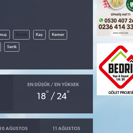
muş
İbradı
Kaş
Kemer
Serik
EN DÜŞÜK / EN YÜKSEK
°
°
18
/ 24
10 AĞUSTOS
11 AĞUSTOS