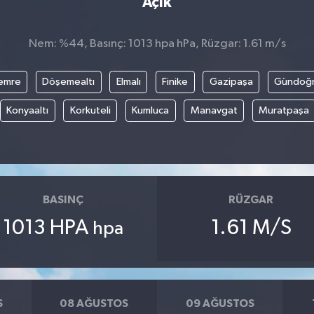
Açık
Nem: %44, Basınç: 1013 hpa hPa, Rüzgar: 1.61 m/s
emre
Döşemealtı
Elmalı
Finike
Gazipaşa
Gündoğ
Konyaaltı
Korkuteli
Kumluca
Manavgat
Muratpaşa
BASINÇ
RÜZGAR
1013 HPA
1.61 M/S
hpa
S
08 AĞUSTOS
09 AĞUSTOS