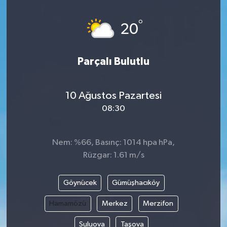
Magazin
Kadın
Duyurular
°
20
Duyurular
Teknoloji
Tarım-Gıda
Parçalı Bulutlu
Yerel Haber
Sektörel
10 Ağustos Pazartesi
Akhisar Emlak
Röportaj
08:30
Ülke
Dünya
Nem: %66, Basınç: 1014 hpa hPa,
Etiketler
Yaşam
Rüzgar: 1.61 m/s
Kadın
Göynücek
Gümüşhacıköy
Teknoloji
Hamamözü
Merkez
Merzifon
Suluova
Taşova
Yerel Haber