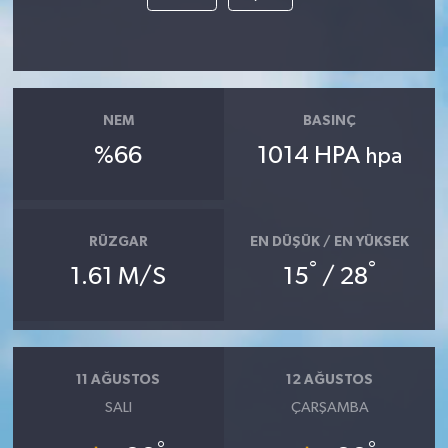
Akhisar Emlak
Ülke
NEM
BASINÇ
Etiketler
%66
1014 HPA
hpa
RÜZGAR
EN DÜŞÜK / EN YÜKSEK
°
°
1.61 M/S
15
/ 28
11 AĞUSTOS
12 AĞUSTOS
SALI
ÇARŞAMBA