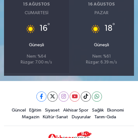
15 AĞUSTOS
16 AĞUSTOS
CUMARTESI
PAZAR
°
°
16
18
Güneşli
Güneşli
Nem: %64
Nem: %61
Rüzgar: 7.00 m/s
Rüzgar: 6.39 m/s
Güncel
Eğitim
Siyaset
Akhisar Spor
Sağlık
Ekonomi
Magazin
Kültür-Sanat
Duyurular
Tarım-Gıda