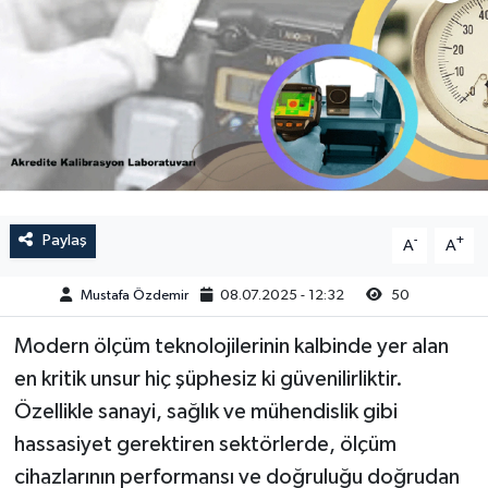
Magazin
Kadın
Duyurular
Duyurular
Teknoloji
Tarım-Gıda
Yerel Haber
Sektörel
Akhisar Emlak
Röportaj
Paylaş
-
+
A
A
Ülke
Dünya
Mustafa Özdemir
08.07.2025 - 12:32
50
Etiketler
Yaşam
Modern ölçüm teknolojilerinin kalbinde yer alan
Kadın
en kritik unsur hiç şüphesiz ki güvenilirliktir.
Özellikle sanayi, sağlık ve mühendislik gibi
Teknoloji
hassasiyet gerektiren sektörlerde, ölçüm
cihazlarının performansı ve doğruluğu doğrudan
Yerel Haber