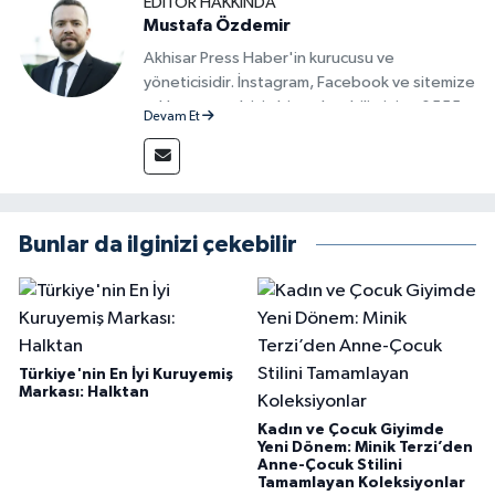
EDITÖR HAKKINDA
Mustafa Özdemir
Akhisar Press Haber'in kurucusu ve
yöneticisidir. İnstagram, Facebook ve sitemize
reklam vermek için bize ulaşabilirsiniz - 0555
Devam Et
715 63 17
Bunlar da ilginizi çekebilir
Türkiye'nin En İyi Kuruyemiş
Markası: Halktan
Kadın ve Çocuk Giyimde
Yeni Dönem: Minik Terzi’den
Anne-Çocuk Stilini
Tamamlayan Koleksiyonlar