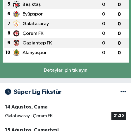
5
Beşiktaş
0
0
6
Eyüpspor
0
0
7
Galatasaray
0
0
8
Çorum FK
0
0
9
Gaziantep FK
0
0
10
Alanyaspor
0
0
Detaylar için tıklayın
Süper Lig Fikstür
14 Ağustos, Cuma
Galatasaray - Çorum FK
21:30
15 Ağustos, Cumartesi