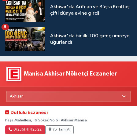
Akhisar'da Arifcan ve Büşra Kızıltaş
çifti dünya evine girdi
5
Akhisar'da bir ilk: 100 genç umreye
uğurlandı
Manisa Akhisar Nöbetçi Eczaneler
Dutlulu Eczanesi
Paşa Mahallesi, 19 Sokak No:61 Akhisar Manisa
0 (236) 414 25 22
Yol Tarifi Al