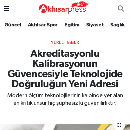
Güncel
Magazin
Güncel
Manisa Nöbetçi Eczaneler
Güncel
Akhisar Spor
Eğitim
Siyaset
Sağlık
Akhisar Spor
Kültür-Sanat
Eğitim
Manisa Hava Durumu
YEREL HABER
Akreditasyonlu
Eğitim
Duyurular
Siyaset
Manisa Namaz Vakitleri
Kalibrasyonun
Siyaset
Tarım-Gıda
Akhisar Spor
Manisa Trafik Yoğunluk Haritası
Güvencesiyle Teknolojide
Sağlık
Sektörel
Sağlık
Süper Lig Puan Durumu ve Fikstür
Doğruluğun Yeni Adresi
Modern ölçüm teknolojilerinin kalbinde yer alan
Ekonomi
Röportaj
Ekonomi
Tüm Manşetler
en kritik unsur hiç şüphesiz ki güvenilirliktir.
Tarım-Gıda
Dünya
Magazin
Son Dakika Haberleri
Kültür-Sanat
Yaşam
Kültür-Sanat
Haber Arşivi