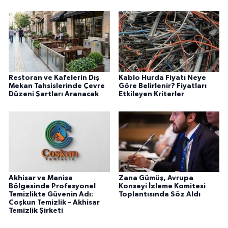
Restoran ve Kafelerin Dış
Kablo Hurda Fiyatı Neye
Mekan Tahsislerinde Çevre
Göre Belirlenir? Fiyatları
Düzeni Şartları Aranacak
Etkileyen Kriterler
Akhisar ve Manisa
Zana Gümüş, Avrupa
Bölgesinde Profesyonel
Konseyi İzleme Komitesi
Temizlikte Güvenin Adı:
Toplantısında Söz Aldı
Coşkun Temizlik – Akhisar
Temizlik Şirketi