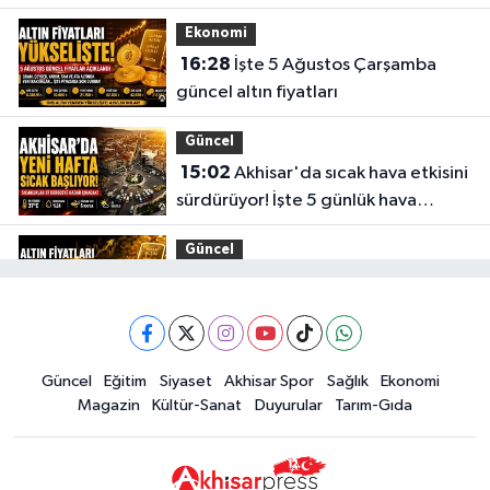
gerçekleştirdi
Ekonomi
16:28
İşte 5 Ağustos Çarşamba
güncel altın fiyatları
Güncel
15:02
Akhisar'da sıcak hava etkisini
sürdürüyor! İşte 5 günlük hava
durumu
Güncel
14:53
Altın fiyatları haftaya
yükselişle başladı! İşte 3 Ağustos
güncel fiyatlar
Yerel Haber
Güncel
Eğitim
Siyaset
Akhisar Spor
Sağlık
Ekonomi
14:40
Türkiye'nin En İyi Kuruyemiş
Magazin
Kültür-Sanat
Duyurular
Tarım-Gıda
Markası: Halktan
Siyaset