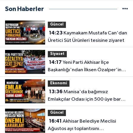
Son Haberler
Güncel
14:23
Kaymakam Mustafa Can'dan
Üretici Süt Ürünleri tesisine ziyaret
Siyaset
14:17
Yeni Parti Akhisar İlçe
Başkanlığı'ndan İlksen Özalper'in
gözaltına alınmasına tepki
Ekonomi
13:36
Manisa'da bağımsız
Emlakçılar Odası için 500 üye barajı
aşıldı
Güncel
16:41
Akhisar Belediye Meclisi
Ağustos ayı toplantısını