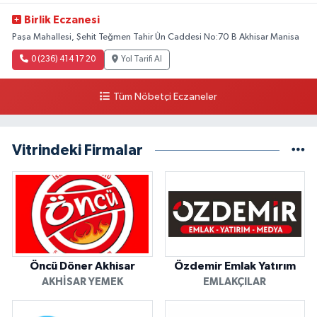
Birlik Eczanesi
Paşa Mahallesi, Şehit Teğmen Tahir Ün Caddesi No:70 B Akhisar Manisa
0 (236) 414 17 20
Yol Tarifi Al
Tüm Nöbetçi Eczaneler
Vitrindeki Firmalar
Öncü Döner Akhisar
Özdemir Emlak Yatırım
AKHISAR YEMEK
EMLAKÇILAR