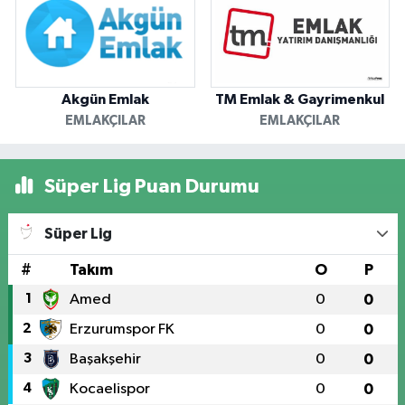
Akgün Emlak
TM Emlak & Gayrimenkul
EMLAKÇILAR
EMLAKÇILAR
Süper Lig Puan Durumu
Süper Lig
#
Takım
O
P
1
Amed
0
0
2
Erzurumspor FK
0
0
3
Başakşehir
0
0
4
Kocaelispor
0
0