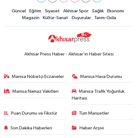
Güncel
Güncel
Eğitim
Siyaset
Akhisar Spor
Sağlık
Ekonomi
15:02
Akhisar'da sıcak hava etkisini
Magazin
Kültür-Sanat
Duyurular
Tarım-Gıda
sürdürüyor! İşte 5 günlük hava
durumu
Güncel
14:53
Altın fiyatları haftaya
yükselişle başladı! İşte 3 Ağustos
Akhisar Press Haber - Akhisar'ın Haber Sitesi
güncel fiyatlar
Yerel Haber
14:40
Türkiye'nin En İyi Kuruyemiş
Manisa Nöbetçi Eczaneler
Manisa Hava Durumu
Markası: Halktan
Manisa Namaz Vakitleri
Manisa Trafik Yoğunluk
Siyaset
Haritası
15:49
Erdelli Mahallesi sakinleri
Çanakkale'nin tarihini yerinde
Puan Durumu ve Fikstür
Tüm Manşetler
yaşadı
Yerel Haber
Son Dakika Haberleri
Haber Arşivi
19:00
Kadın ve Çocuk Giyimde Yeni