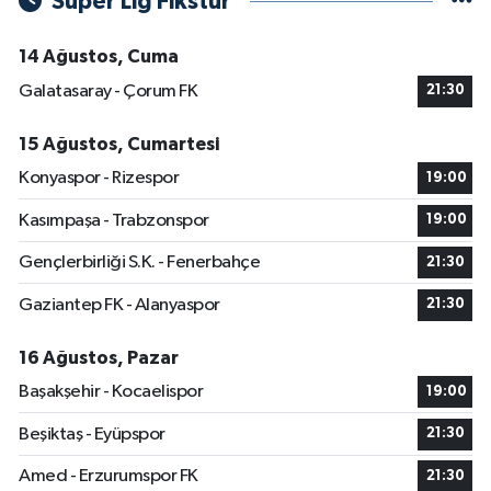
Süper Lig Fikstür
14 Ağustos, Cuma
Galatasaray - Çorum FK
21:30
15 Ağustos, Cumartesi
Konyaspor - Rizespor
19:00
Kasımpaşa - Trabzonspor
19:00
Gençlerbirliği S.K. - Fenerbahçe
21:30
Gaziantep FK - Alanyaspor
21:30
16 Ağustos, Pazar
Başakşehir - Kocaelispor
19:00
Beşiktaş - Eyüpspor
21:30
Amed - Erzurumspor FK
21:30