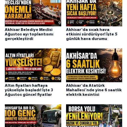
Akhisar Belediye Meclisi
Akhisar'da sıcak hava
Ağustos ayı toplantısını
etkisini sürdürüyor! İşte 5
gerçekleştirdi
günlük hava durumu
Altın fiyatları haftaya
Akhisar'da Atatürk
yükselişle başladı! İşte 3
Mahallesi'nde yine 6 saatlik
Ağustos güncel fiyatlar
elektrik kesintisi