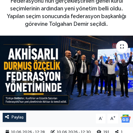
Federasyonu’nun gerçekleştirilen genel kurul
seçimlerinin ardından yeni yönetim belli oldu.
Magazin
Kadın
Duyurular
Yapılan seçim sonucunda federasyon başkanlığı
görevine Tolgahan Demir seçildi.
Duyurular
Teknoloji
Tarım-Gıda
Yerel Haber
Sektörel
Akhisar Emlak
Röportaj
Ülke
Dünya
Etiketler
Yaşam
Kadın
Teknoloji
Paylaş
-
+
A
A
Yerel Haber
10.06.2026 - 12:28
10.06.2026 - 12:30
191
1