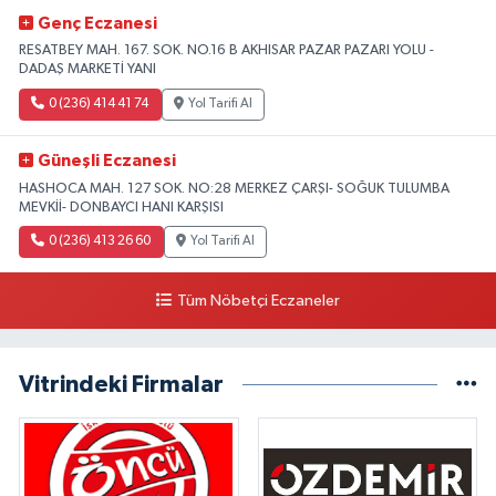
Genç Eczanesi
RESATBEY MAH. 167. SOK. NO.16 B AKHISAR PAZAR PAZARI YOLU -
DADAŞ MARKETİ YANI
0 (236) 414 41 74
Yol Tarifi Al
Güneşli Eczanesi
HASHOCA MAH. 127 SOK. NO:28 MERKEZ ÇARŞI- SOĞUK TULUMBA
MEVKİİ- DONBAYCI HANI KARŞISI
0 (236) 413 26 60
Yol Tarifi Al
Tüm Nöbetçi Eczaneler
Vitrindeki Firmalar