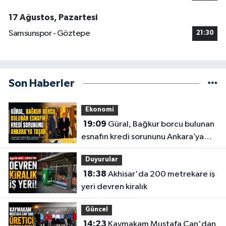
17 Ağustos, Pazartesi
Samsunspor - Göztepe
21:30
Son Haberler
Ekonomi
19:09
Güral, Bağkur borcu bulunan
esnafın kredi sorununu Ankara’ya
taşıdı
Duyurular
18:38
Akhisar'da 200 metrekare iş
yeri devren kiralık
Güncel
14:23
Kaymakam Mustafa Can'dan