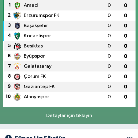
1
Amed
0
0
2
Erzurumspor FK
0
0
3
Başakşehir
0
0
4
Kocaelispor
0
0
5
Beşiktaş
0
0
6
Eyüpspor
0
0
7
Galatasaray
0
0
8
Çorum FK
0
0
9
Gaziantep FK
0
0
10
Alanyaspor
0
0
Detaylar için tıklayın