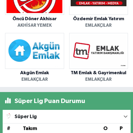
Öncü Döner Akhisar
Özdemir Emlak Yatırım
AKHISAR YEMEK
EMLAKÇILAR
Akgün Emlak
TM Emlak & Gayrimenkul
EMLAKÇILAR
EMLAKÇILAR
Süper Lig Puan Durumu
Süper Lig
#
Takım
O
P