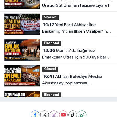
Üretici Süt Ürünleri tesisine ziyaret
Siyaset
14:17
Yeni Parti Akhisar İlçe
Başkanlığı'ndan İlksen Özalper'in
gözaltına alınmasına tepki
Ekonomi
13:36
Manisa'da bağımsız
Emlakçılar Odası için 500 üye barajı
aşıldı
Güncel
16:41
Akhisar Belediye Meclisi
Ağustos ayı toplantısını
gerçekleştirdi
Ekonomi
16:28
İşte 5 Ağustos Çarşamba
güncel altın fiyatları