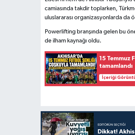
camiasında takdir toplarken, Türkm
uluslararası organizasyonlarda da ö
Powerlifting branşında gelen bu öne
de ilham kaynağı oldu.
15 Temmuz Fu
tamamlandı
İçeriği Görünt
EDITÖRÜN SEÇTIĞI
Dikkat! Akhisa