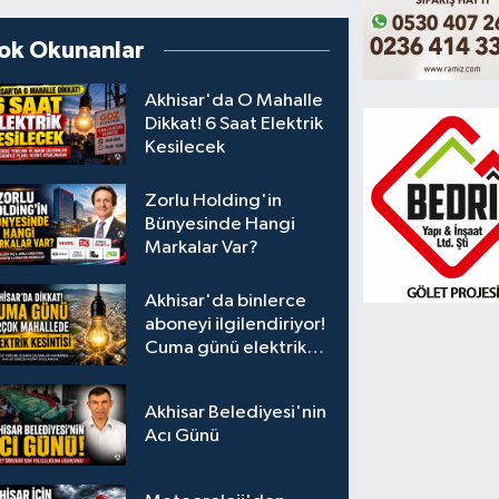
ok Okunanlar
Akhisar'da O Mahalle
Dikkat! 6 Saat Elektrik
Kesilecek
Zorlu Holding'in
Bünyesinde Hangi
Markalar Var?
Akhisar'da binlerce
aboneyi ilgilendiriyor!
Cuma günü elektrik
kesintisi uygulanacak
Akhisar Belediyesi'nin
Acı Günü