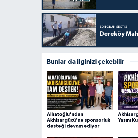
EDITÖRÜN SEÇTIĞI
Dereköy Maha
Bunlar da ilginizi çekebilir
Alhatoğlu'ndan
Akhisarg
Akhisargücü'ne sponsorluk
Yaşını K
desteği devam ediyor