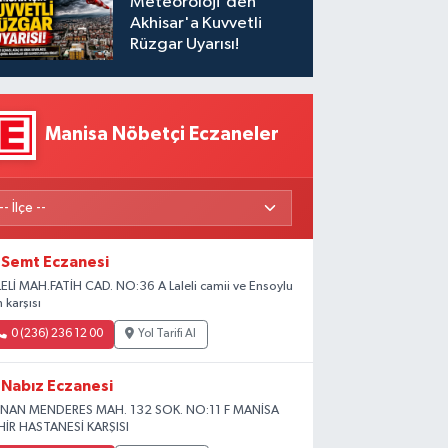
Meteoroloji'den
Akhisar'a Kuvvetli
Rüzgar Uyarısı!
Manisa Nöbetçi Eczaneler
Semt Eczanesi
LELİ MAH.FATİH CAD. NO:36 A Laleli camii ve Ensoylu
ın karşısı
0 (236) 236 12 00
Yol Tarifi Al
Nabız Eczanesi
NAN MENDERES MAH. 132 SOK. NO:11 F MANİSA
HİR HASTANESİ KARŞISI