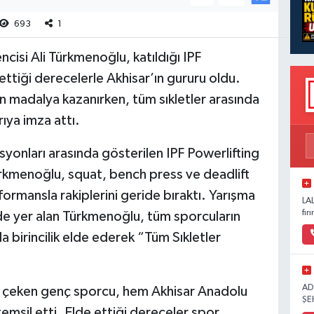
693
1
ncisi Ali Türkmenoğlu, katıldığı IPF
ttiği derecelerle Akhisar’ın gururu oldu.
ın madalya kazanırken, tüm sıkletler arasında
ıya imza attı.
asyonları arasında gösterilen IPF Powerlifting
rkmenoğlu, squat, bench press ve deadlift
formansla rakiplerini geride bıraktı. Yarışma
LA
fır
e yer alan Türkmenoğlu, tüm sporcuların
 birincilik elde ederek “Tüm Sıkletler
AD
kat çeken genç sporcu, hem Akhisar Anadolu
ŞE
temsil etti. Elde ettiği dereceler spor