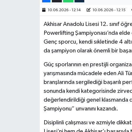
10.06.2026 - 12:14
10.06.2026 - 12:15
Akhisar Emlak
Akhisar Anadolu Lisesi 12. sınıf öğre
Ülke
Powerlifting Şampiyonası’nda elde e
Genç sporcu, kendi sıkletinde 4 alt
Etiketler
da şampiyon olarak önemli bir başar
Güç sporlarının en prestijli organiz
yarışmasında mücadele eden Ali Tü
branşlarında sergilediği başarılı per
sonunda kendi kategorisinde zirved
değerlendirildiği genel klasmanda da
Şampiyonu” unvanını kazandı.
Disiplinli çalışması ve azmiyle dik
Lisesi’ni hem de Akhisar’ı başarıyla 