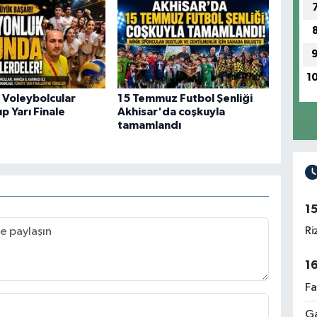
HA
BO
1
ı Voleybolcular
15 Temmuz Futbol Şenliği
 Yarı Finale
Akhisar'da coşkuyla
tamamlandı
AK
TU
1
CU
Ri
1
Fa
TU
TU
Ga