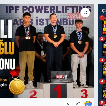
Ç
1
2
3
4
5
-
+
A
A