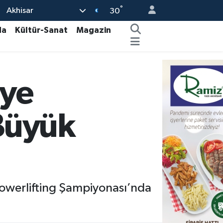
°
Akhisar
30
da
Kültür-Sanat
Magazin
iye
Büyük
F Powerlifting Şampiyonası’nda