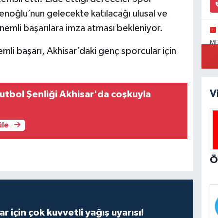
enoğlu’nun gelecekte katılacağı ulusal ve
nemli başarılara imza atması bekleniyor.
ME
mli başarı, Akhisar’daki genç sporcular için
SA
V
tbol Şenliği Akhisar'da coşkuyla
BE
üle
Ke
KA
r için çok kuvvetli yağış uyarısı!
Ul