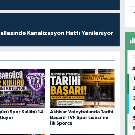
KA
llesinde Kanalizasyon Hattı Yenileniyor
BE
SA
ZA
Gİ
AY
ücü Spor Kulübü 14.
Akhisar Voleybolunda Tarihi
ma
utluyor
Başarı! TVF Spor Lisesi'ne
Pa
İlk Sporcu