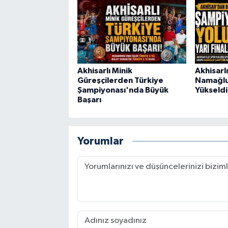
Akhisarlı Minik
Akhisarl
Güreşçilerden Türkiye
Namağlup
Şampiyonası'nda Büyük
Yükseldi
Başarı
Yorumlar