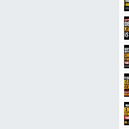
İH
YE
AT
KA
AL
CA
KA