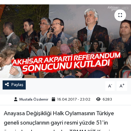
Magazin
Kadın
Duyurular
Duyurular
Teknoloji
Tarım-Gıda
Yerel Haber
Sektörel
Akhisar Emlak
Röportaj
Ülke
Dünya
Etiketler
Yaşam
Paylaş
-
+
A
A
Kadın
Mustafa Özdemir
16.04.2017 - 23:02
6283
Anayasa Değişikliği Halk Oylamasının Türkiye
Teknoloji
geneli sonuçlarının gayri resmi yüzde 51'in
Yerel Haber