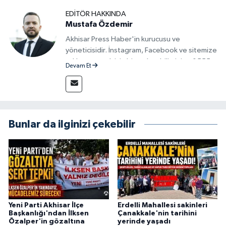
EDITÖR HAKKINDA
Mustafa Özdemir
Akhisar Press Haber'in kurucusu ve
yöneticisidir. İnstagram, Facebook ve sitemize
reklam vermek için bize ulaşabilirsiniz - 0555
Devam Et
715 63 17
Bunlar da ilginizi çekebilir
Yeni Parti Akhisar İlçe
Erdelli Mahallesi sakinleri
Başkanlığı'ndan İlksen
Çanakkale'nin tarihini
Özalper'in gözaltına
yerinde yaşadı