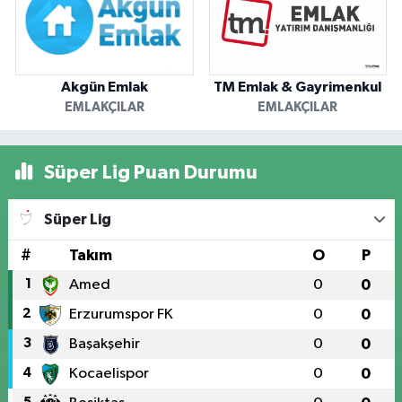
Akgün Emlak
TM Emlak & Gayrimenkul
EMLAKÇILAR
EMLAKÇILAR
Süper Lig Puan Durumu
Süper Lig
#
Takım
O
P
1
Amed
0
0
2
Erzurumspor FK
0
0
3
Başakşehir
0
0
4
Kocaelispor
0
0