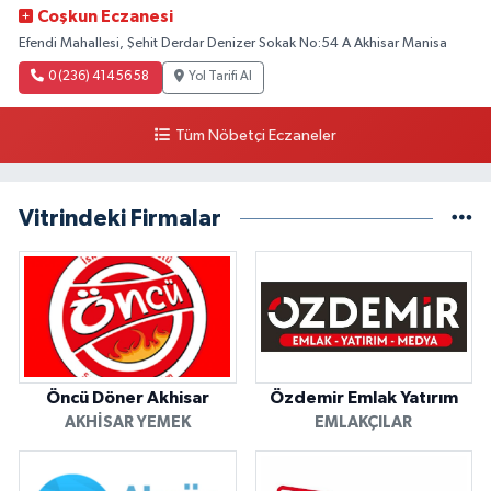
Coşkun Eczanesi
Efendi Mahallesi, Şehit Derdar Denizer Sokak No:54 A Akhisar Manisa
0 (236) 414 56 58
Yol Tarifi Al
Tüm Nöbetçi Eczaneler
Vitrindeki Firmalar
Öncü Döner Akhisar
Özdemir Emlak Yatırım
AKHISAR YEMEK
EMLAKÇILAR