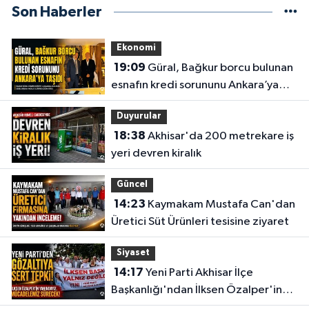
Son Haberler
Ekonomi
19:09
Güral, Bağkur borcu bulunan
esnafın kredi sorununu Ankara’ya
taşıdı
Duyurular
18:38
Akhisar'da 200 metrekare iş
yeri devren kiralık
Güncel
14:23
Kaymakam Mustafa Can'dan
Üretici Süt Ürünleri tesisine ziyaret
Siyaset
14:17
Yeni Parti Akhisar İlçe
Başkanlığı'ndan İlksen Özalper'in
gözaltına alınmasına tepki