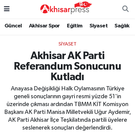
Güncel
Magazin
Güncel
Manisa Nöbetçi Eczaneler
Güncel
Akhisar Spor
Eğitim
Siyaset
Sağlık
Akhisar Spor
Kültür-Sanat
Eğitim
Manisa Hava Durumu
SIYASET
Akhisar AK Parti
Eğitim
Duyurular
Siyaset
Manisa Namaz Vakitleri
Referandum Sonucunu
Siyaset
Tarım-Gıda
Akhisar Spor
Manisa Trafik Yoğunluk Haritası
Kutladı
Sağlık
Sektörel
Sağlık
Süper Lig Puan Durumu ve Fikstür
Anayasa Değişikliği Halk Oylamasının Türkiye
geneli sonuçlarının gayri resmi yüzde 51'in
Ekonomi
Röportaj
Ekonomi
Tüm Manşetler
üzerinde çıkması ardından TBMM KİT Komisyon
Başkanı AK Parti Manisa Milletvekili Uğur Aydemir,
Tarım-Gıda
Dünya
Magazin
Son Dakika Haberleri
AK Parti Akhisar İlçe Teşkilatında partili üyelere
seslenerek sonuçları değerlendirdi.
Kültür-Sanat
Yaşam
Kültür-Sanat
Haber Arşivi