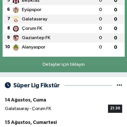
5
Beşiktaş
0
0
6
Eyüpspor
0
0
7
Galatasaray
0
0
8
Çorum FK
0
0
9
Gaziantep FK
0
0
10
Alanyaspor
0
0
Detaylar için tıklayın
Süper Lig Fikstür
14 Ağustos, Cuma
Galatasaray - Çorum FK
21:30
15 Ağustos, Cumartesi