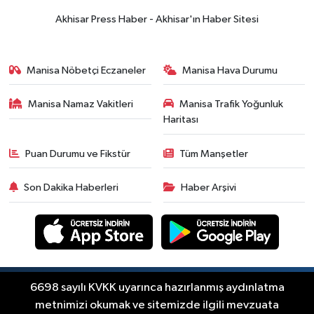
yükselişle başladı! İşte 3 Ağustos
Akhisar Press Haber - Akhisar'ın Haber Sitesi
güncel fiyatlar
Yerel Haber
14:40
Türkiye'nin En İyi Kuruyemiş
Manisa Nöbetçi Eczaneler
Manisa Hava Durumu
Markası: Halktan
Manisa Namaz Vakitleri
Manisa Trafik Yoğunluk
Siyaset
Haritası
15:49
Erdelli Mahallesi sakinleri
Çanakkale'nin tarihini yerinde
Puan Durumu ve Fikstür
Tüm Manşetler
yaşadı
Yerel Haber
Son Dakika Haberleri
Haber Arşivi
19:00
Kadın ve Çocuk Giyimde Yeni
Dönem: Minik Terzi’den Anne-
Çocuk Stilini Tamamlayan
Güncel
Koleksiyonlar
18:57
Akhisar'da Atatürk
Mahallesi'nde yine 6 saatlik elektrik
Copyright © Akhisar Press Haber 2012-2026 Her
6698 sayılı KVKK uyarınca hazırlanmış aydınlatma
RSS
hakkı saklıdır.
kesintisi
metnimizi okumak ve sitemizde ilgili mevzuata