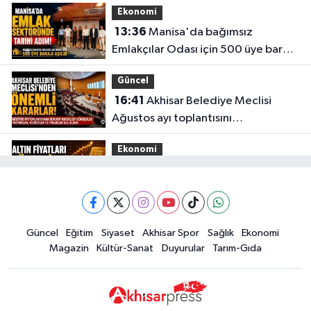
Ekonomi
13:36
Manisa'da bağımsız
Emlakçılar Odası için 500 üye barajı
aşıldı
Güncel
16:41
Akhisar Belediye Meclisi
Ağustos ayı toplantısını
gerçekleştirdi
Ekonomi
16:28
İşte 5 Ağustos Çarşamba
güncel altın fiyatları
Güncel
Güncel
Eğitim
Siyaset
Akhisar Spor
Sağlık
Ekonomi
15:02
Akhisar'da sıcak hava etkisini
Magazin
Kültür-Sanat
Duyurular
Tarım-Gıda
sürdürüyor! İşte 5 günlük hava
durumu
Güncel
14:53
Altın fiyatları haftaya