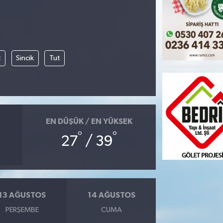
t
Sincik
Tut
EN DÜŞÜK / EN YÜKSEK
°
°
27
/ 39
13 AĞUSTOS
14 AĞUSTOS
PERŞEMBE
CUMA