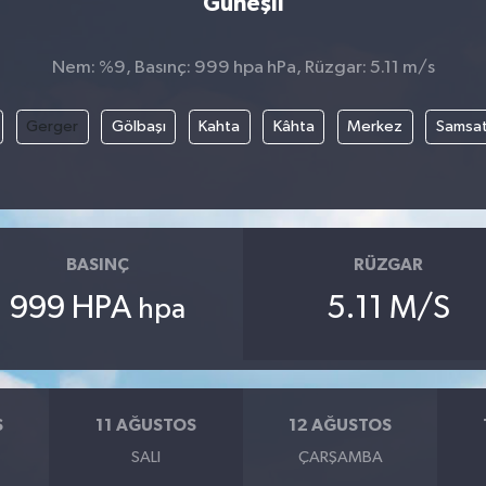
Güneşli
Nem: %9, Basınç: 999 hpa hPa, Rüzgar: 5.11 m/s
Gerger
Gölbaşı
Kahta
Kâhta
Merkez
Samsa
BASINÇ
RÜZGAR
999 HPA
5.11 M/S
hpa
S
11 AĞUSTOS
12 AĞUSTOS
SALI
ÇARŞAMBA