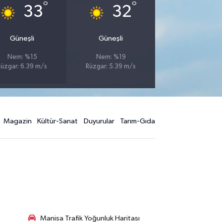
°
°
33
32
Güneşli
Güneşli
Nem: %15
Nem: %19
Rüzgar: 6.39 m/s
Rüzgar: 5.39 m/s
Magazin
Kültür-Sanat
Duyurular
Tarım-Gıda
Manisa Trafik Yoğunluk Haritası