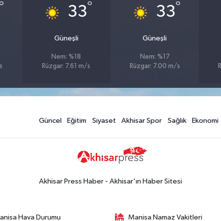
°
°
°
33
33
Güneşli
Güneşli
Nem: %18
Nem: %17
s
Rüzgar: 7.61 m/s
Rüzgar: 7.00 m/s
Güncel
Eğitim
Siyaset
Akhisar Spor
Sağlık
Ekonomi
Akhisar Press Haber - Akhisar'ın Haber Sitesi
anisa Hava Durumu
Manisa Namaz Vakitleri