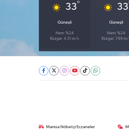
°
33
33
Akhisar Emlak
Güneşli
Güneşli
Ülke
Nem: %24
Nem: %24
Rüzgar: 4.31 m/s
Rüzgar: 7.69 m/
Etiketler
Manisa Nöbetçi Eczaneler
M