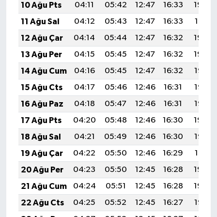
10 Ağu Pts
04:11
05:42
12:47
16:33
19:42
11 Ağu Sal
04:12
05:43
12:47
16:33
19:41
12 Ağu Çar
04:14
05:44
12:47
16:32
19:40
13 Ağu Per
04:15
05:45
12:47
16:32
19:39
14 Ağu Cum
04:16
05:45
12:47
16:32
19:38
15 Ağu Cts
04:17
05:46
12:46
16:31
19:36
16 Ağu Paz
04:18
05:47
12:46
16:31
19:35
17 Ağu Pts
04:20
05:48
12:46
16:30
19:34
18 Ağu Sal
04:21
05:49
12:46
16:30
19:33
19 Ağu Çar
04:22
05:50
12:46
16:29
19:31
20 Ağu Per
04:23
05:50
12:45
16:28
19:30
21 Ağu Cum
04:24
05:51
12:45
16:28
19:29
22 Ağu Cts
04:25
05:52
12:45
16:27
19:28