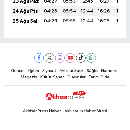
23 Ağu Paz
04:27
05:53
12:45
16:27
19:26
24 Ağu Pts
04:28
05:54
12:44
16:26
19:25
25 Ağu Sal
04:29
05:55
12:44
16:25
19:23
Güncel
Eğitim
Siyaset
Akhisar Spor
Sağlık
Ekonomi
Magazin
Kültür-Sanat
Duyurular
Tarım-Gıda
Akhisar Press Haber - Akhisar'ın Haber Sitesi