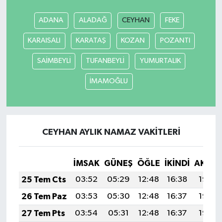
ADANA
ALADAĞ
CEYHAN
FEKE
Akhisar Emlak
KARAISALI
KARATAŞ
KOZAN
POZANTI
Ülke
SAİMBEYLİ
TUFANBEYLİ
YUMURTALIK
Etiketler
İMAMOĞLU
CEYHAN AYLIK NAMAZ VAKITLERI
İMSAK
GÜNEŞ
ÖĞLE
İKINDI
AKŞA
25 Tem Cts
03:52
05:29
12:48
16:38
19:58
26 Tem Paz
03:53
05:30
12:48
16:37
19:57
27 Tem Pts
03:54
05:31
12:48
16:37
19:56