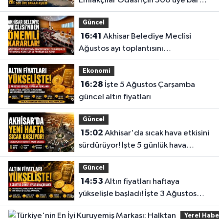
Emlakçılar Odası için 500 üye barajı
aşıldı
Güncel
16:41
Akhisar Belediye Meclisi
Ağustos ayı toplantısını
gerçekleştirdi
Ekonomi
16:28
İşte 5 Ağustos Çarşamba
güncel altın fiyatları
Güncel
15:02
Akhisar'da sıcak hava etkisini
sürdürüyor! İşte 5 günlük hava
durumu
Güncel
14:53
Altın fiyatları haftaya
yükselişle başladı! İşte 3 Ağustos
güncel fiyatlar
Yerel Habe