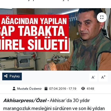
Magazin
Kadın
Duyurular
Duyurular
Teknoloji
Tarım-Gıda
Yerel Haber
Sektörel
Akhisar Emlak
Röportaj
Ülke
Dünya
Etiketler
Yaşam
Paylaş
-
+
A
A
Kadın
Mustafa Özdemir
07.04.2016 - 17:19
4148
Teknoloji
Akhisarpress/Özel -
Akhisar’da 30 yıldır
marangozluk mesleğini sürdüren ve son iki yıldan
Yerel Haber