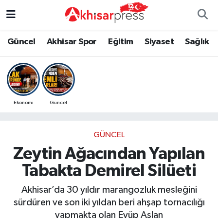
Güncel
Magazin
Güncel
Manisa Nöbetçi Eczaneler
Güncel
Akhisar Spor
Eğitim
Siyaset
Sağlık
Akhisar Spor
Kültür-Sanat
Eğitim
Manisa Hava Durumu
Eğitim
Duyurular
Siyaset
Manisa Namaz Vakitleri
Ekonomi
Güncel
Siyaset
Tarım-Gıda
Akhisar Spor
Manisa Trafik Yoğunluk Haritası
GÜNCEL
Sağlık
Sektörel
Sağlık
Süper Lig Puan Durumu ve Fikstür
Zeytin Ağacından Yapılan
Ekonomi
Röportaj
Ekonomi
Tüm Manşetler
Tabakta Demirel Silüeti
Tarım-Gıda
Dünya
Magazin
Son Dakika Haberleri
Akhisar’da 30 yıldır marangozluk mesleğini
sürdüren ve son iki yıldan beri ahşap tornacılığı
Kültür-Sanat
Yaşam
Kültür-Sanat
Haber Arşivi
yapmakta olan Eyüp Aslan