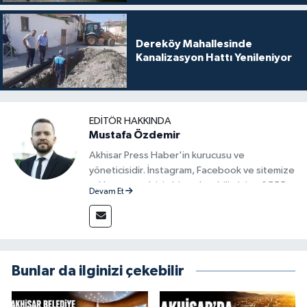
Dereköy Mahallesinde
Kanalizasyon Hattı Yenileniyor
EDITÖR HAKKINDA
Mustafa Özdemir
Akhisar Press Haber'in kurucusu ve
yöneticisidir. İnstagram, Facebook ve sitemize
reklam vermek için bize ulaşabilirsiniz - 0555
Devam Et
715 63 17
Bunlar da ilginizi çekebilir