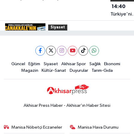
14:40
Türkiye'ni
En İyi
Siyaset
Kuruyemiş
15:49
Erdelli Mahallesi sakinleri
Markası:
Çanakkale'nin tarihini yerinde
Halktan
yaşadı
Yerel Haber
Güncel
Eğitim
Siyaset
Akhisar Spor
Sağlık
Ekonomi
19:00
Kadın ve Çocuk Giyimde Yeni
Magazin
Kültür-Sanat
Duyurular
Tarım-Gıda
Dönem: Minik Terzi’den Anne-
Çocuk Stilini Tamamlayan
Güncel
Koleksiyonlar
18:57
Akhisar'da Atatürk
Mahallesi'nde yine 6 saatlik elektrik
Akhisar Press Haber - Akhisar'ın Haber Sitesi
kesintisi
Ekonomi
18:50
Akhisar'da Cumhuriyet
Manisa Nöbetçi Eczaneler
Manisa Hava Durumu
Komagene hizmete açıldı