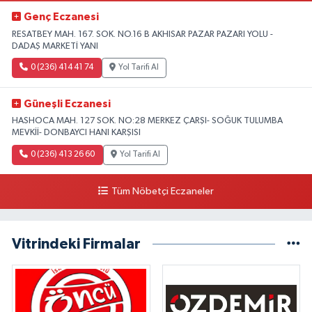
Genç Eczanesi
RESATBEY MAH. 167. SOK. NO.16 B AKHISAR PAZAR PAZARI YOLU -
DADAŞ MARKETİ YANI
0 (236) 414 41 74
Yol Tarifi Al
Güneşli Eczanesi
HASHOCA MAH. 127 SOK. NO:28 MERKEZ ÇARŞI- SOĞUK TULUMBA
MEVKİİ- DONBAYCI HANI KARŞISI
0 (236) 413 26 60
Yol Tarifi Al
Tüm Nöbetçi Eczaneler
Vitrindeki Firmalar