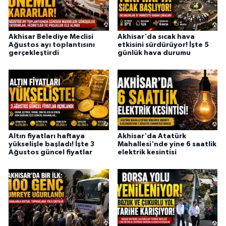
Akhisar Belediye Meclisi
Akhisar'da sıcak hava
Ağustos ayı toplantısını
etkisini sürdürüyor! İşte 5
gerçekleştirdi
günlük hava durumu
Altın fiyatları haftaya
Akhisar'da Atatürk
yükselişle başladı! İşte 3
Mahallesi'nde yine 6 saatlik
Ağustos güncel fiyatlar
elektrik kesintisi