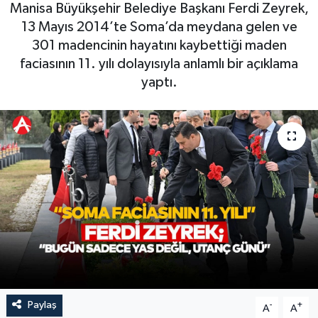
Manisa Büyükşehir Belediye Başkanı Ferdi Zeyrek,
Magazin
Kadın
Duyurular
13 Mayıs 2014’te Soma’da meydana gelen ve
301 madencinin hayatını kaybettiği maden
Duyurular
Teknoloji
Tarım-Gıda
faciasının 11. yılı dolayısıyla anlamlı bir açıklama
yaptı.
Yerel Haber
Sektörel
Akhisar Emlak
Röportaj
Ülke
Dünya
Etiketler
Yaşam
Kadın
Teknoloji
Paylaş
-
+
A
A
Yerel Haber