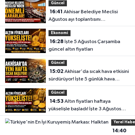
Güncel
16:41
Akhisar Belediye Meclisi
Ağustos ayı toplantısını
gerçekleştirdi
Ekonomi
16:28
İşte 5 Ağustos Çarşamba
güncel altın fiyatları
Güncel
15:02
Akhisar'da sıcak hava etkisini
sürdürüyor! İşte 5 günlük hava
durumu
Güncel
14:53
Altın fiyatları haftaya
yükselişle başladı! İşte 3 Ağustos
güncel fiyatlar
Yerel Habe
14:40