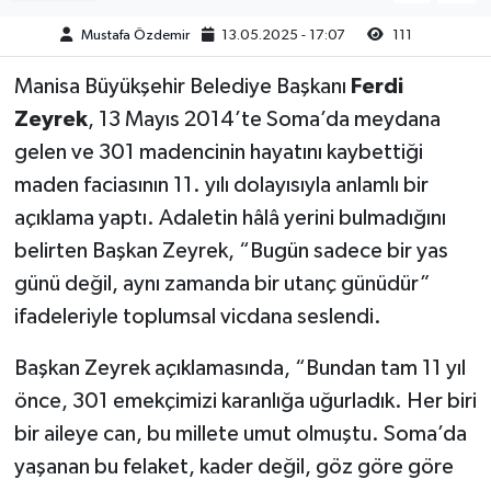
Mustafa Özdemir
13.05.2025 - 17:07
111
Akhisar Emlak
Manisa Büyükşehir Belediye Başkanı
Ferdi
Ülke
Zeyrek
, 13 Mayıs 2014’te Soma’da meydana
gelen ve 301 madencinin hayatını kaybettiği
Etiketler
maden faciasının 11. yılı dolayısıyla anlamlı bir
açıklama yaptı. Adaletin hâlâ yerini bulmadığını
belirten Başkan Zeyrek, “Bugün sadece bir yas
günü değil, aynı zamanda bir utanç günüdür”
ifadeleriyle toplumsal vicdana seslendi.
Başkan Zeyrek açıklamasında, “Bundan tam 11 yıl
önce, 301 emekçimizi karanlığa uğurladık. Her biri
bir aileye can, bu millete umut olmuştu. Soma’da
yaşanan bu felaket, kader değil, göz göre göre