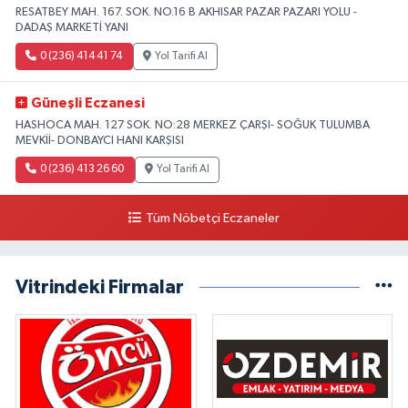
RESATBEY MAH. 167. SOK. NO.16 B AKHISAR PAZAR PAZARI YOLU -
DADAŞ MARKETİ YANI
0 (236) 414 41 74
Yol Tarifi Al
Güneşli Eczanesi
HASHOCA MAH. 127 SOK. NO:28 MERKEZ ÇARŞI- SOĞUK TULUMBA
MEVKİİ- DONBAYCI HANI KARŞISI
0 (236) 413 26 60
Yol Tarifi Al
Tüm Nöbetçi Eczaneler
Vitrindeki Firmalar