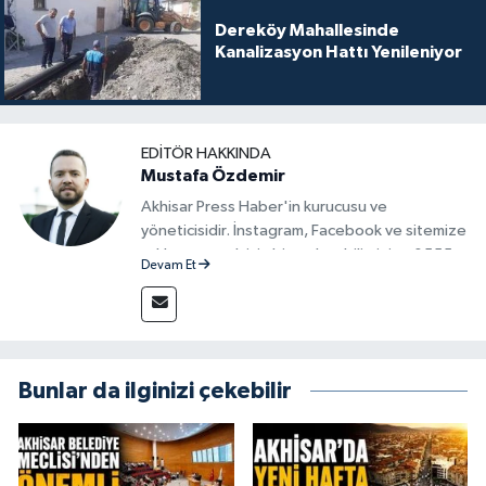
Dereköy Mahallesinde
Kanalizasyon Hattı Yenileniyor
EDITÖR HAKKINDA
Mustafa Özdemir
Akhisar Press Haber'in kurucusu ve
yöneticisidir. İnstagram, Facebook ve sitemize
reklam vermek için bize ulaşabilirsiniz - 0555
Devam Et
715 63 17
Bunlar da ilginizi çekebilir