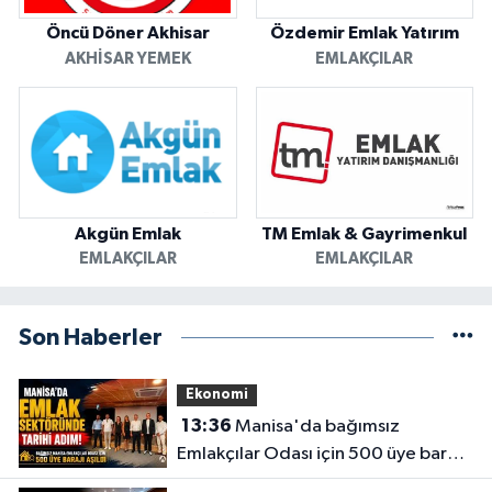
Öncü Döner Akhisar
Özdemir Emlak Yatırım
AKHISAR YEMEK
EMLAKÇILAR
Akgün Emlak
TM Emlak & Gayrimenkul
EMLAKÇILAR
EMLAKÇILAR
Son Haberler
Ekonomi
13:36
Manisa'da bağımsız
Emlakçılar Odası için 500 üye barajı
aşıldı