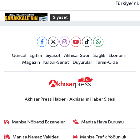
Türkiye'ni
En İyi
Siyaset
Kuruyemiş
15:49
Erdelli Mahallesi sakinleri
Markası:
Çanakkale'nin tarihini yerinde
Halktan
yaşadı
Yerel Haber
Güncel
Eğitim
Siyaset
Akhisar Spor
Sağlık
Ekonomi
19:00
Kadın ve Çocuk Giyimde Yeni
Magazin
Kültür-Sanat
Duyurular
Tarım-Gıda
Dönem: Minik Terzi’den Anne-
Çocuk Stilini Tamamlayan
Güncel
Koleksiyonlar
18:57
Akhisar'da Atatürk
Mahallesi'nde yine 6 saatlik elektrik
Akhisar Press Haber - Akhisar'ın Haber Sitesi
kesintisi
Ekonomi
18:50
Akhisar'da Cumhuriyet
Manisa Nöbetçi Eczaneler
Manisa Hava Durumu
Komagene hizmete açıldı
Manisa Namaz Vakitleri
Manisa Trafik Yoğunluk
Duyurular