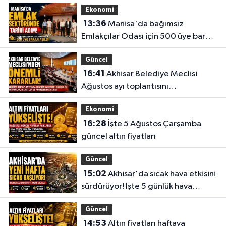
Ekonomi
13:36
Manisa'da bağımsız
Emlakçılar Odası için 500 üye barajı
aşıldı
Güncel
16:41
Akhisar Belediye Meclisi
Ağustos ayı toplantısını
gerçekleştirdi
Ekonomi
16:28
İşte 5 Ağustos Çarşamba
güncel altın fiyatları
Güncel
15:02
Akhisar'da sıcak hava etkisini
sürdürüyor! İşte 5 günlük hava
durumu
Güncel
14:53
Altın fiyatları haftaya