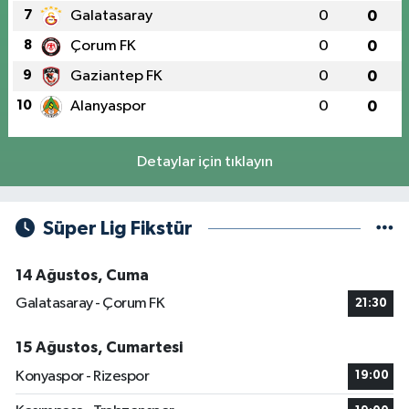
7
Galatasaray
0
0
8
Çorum FK
0
0
9
Gaziantep FK
0
0
10
Alanyaspor
0
0
Detaylar için tıklayın
Süper Lig Fikstür
14 Ağustos, Cuma
Galatasaray - Çorum FK
21:30
15 Ağustos, Cumartesi
Konyaspor - Rizespor
19:00