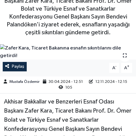
Başkanı Zafer Kara, Ticaret Bakanı Prof. Dr. Ömer
Bolat ve Türkiye Esnaf ve Sanatkarlar
Magazin
Kadın
Duyurular
Konfederasyonu Genel Başkanı Sayın Bendevi
Palandöken'i ziyaret ederek, esnafların yaşadığı
Duyurular
Teknoloji
Tarım-Gıda
çeşitli sıkıntıları gündeme getirdi.
Yerel Haber
Sektörel
Akhisar Emlak
Röportaj
Paylaş
-
+
A
A
Ülke
Dünya
Mustafa Özdemir
30.04.2024 - 12:51
12.11.2024 - 12:15
Etiketler
Yaşam
105
Akhisar Bakkallar ve Benzerleri Esnaf Odası
Kadın
Başkanı Zafer Kara, Ticaret Bakanı Prof. Dr. Ömer
Teknoloji
Bolat ve Türkiye Esnaf ve Sanatkarlar
Konfederasyonu Genel Başkanı Sayın Bendevi
Yerel Haber