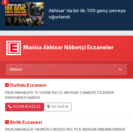
5
Akhisar'da bir ilk: 100 genç umreye
uğurlandı
Manisa Akhisar Nöbetçi Eczaneler
Dutlulu Eczanesi
PASA MAHALLESI 19 SOKAK NO:61 AKHISAR 2.NAKLİYE CD.EKSEN
DERSHANESİ KARŞISI
0 (236) 414 25 22
Yol Tarifi Al
Birlik Eczanesi
PASA MAHALLESI TAHIRÜN CADDESI NO:70 B AKHISAR AKBANK KARŞISI