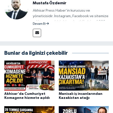
Mustafa Özdemir
Akhisar Press Haber'in kurucusu ve
yöneticisidir. İnstagram, Facebook ve sitemize
reklam vermek için bize ulaşabilirsiniz - 0555
Devam Et
715 63 17
Bunlar da ilginizi çekebilir
Akhisar'da Cumhuriyet
Manisalı iş insanlarından
Komagene hizmete açıldı
Kazakistan atağı