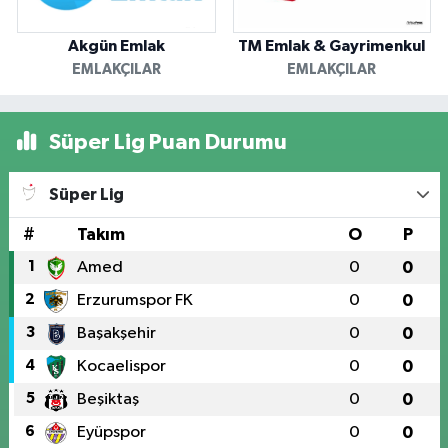
Akgün Emlak
TM Emlak & Gayrimenkul
EMLAKÇILAR
EMLAKÇILAR
Süper Lig Puan Durumu
Süper Lig
#
Takım
O
P
1
Amed
0
0
2
Erzurumspor FK
0
0
3
Başakşehir
0
0
4
Kocaelispor
0
0
5
Beşiktaş
0
0
6
Eyüpspor
0
0