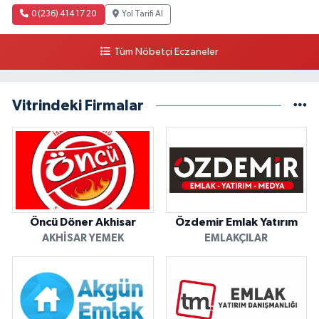
0 (236) 414 17 20
Yol Tarifi Al
Tüm Nöbetçi Eczaneler
Vitrindeki Firmalar
Öncü Döner Akhisar
Özdemir Emlak Yatırım
AKHISAR YEMEK
EMLAKÇILAR