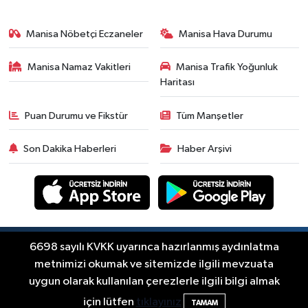
Ekonomi
18:50
Akhisar'da Cumhuriyet
Manisa Nöbetçi Eczaneler
Manisa Hava Durumu
Komagene hizmete açıldı
Manisa Namaz Vakitleri
Manisa Trafik Yoğunluk
Duyurular
Haritası
15:24
Akhisar'da binlerce aboneyi
ilgilendiriyor! Cuma günü elektrik
Puan Durumu ve Fikstür
Tüm Manşetler
kesintisi uygulanacak
Akhisar Spor
Son Dakika Haberleri
Haber Arşivi
15:07
Alhatoğlu'ndan
Akhisargücü'ne sponsorluk desteği
devam ediyor
Ekonomi
14:54
Manisalı iş insanlarından
Kazakistan atağı
Copyright © Akhisar Press Haber 2012-2026 Her
6698 sayılı KVKK uyarınca hazırlanmış aydınlatma
RSS
hakkı saklıdır.
metnimizi okumak ve sitemizde ilgili mevzuata
Magazin
uygun olarak kullanılan çerezlerle ilgili bilgi almak
14:38
Akhisar'da Arifcan ve Büşra
Haber Yazılımı:
TE Bilişim
için lütfen
tıklayınız
TAMAM