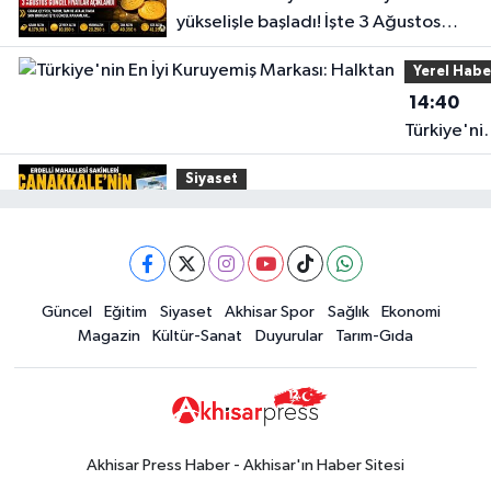
yükselişle başladı! İşte 3 Ağustos
güncel fiyatlar
Yerel Habe
14:40
Türkiye'ni
En İyi
Siyaset
Kuruyemiş
15:49
Erdelli Mahallesi sakinleri
Markası:
Çanakkale'nin tarihini yerinde
Halktan
yaşadı
Yerel Haber
Güncel
Eğitim
Siyaset
Akhisar Spor
Sağlık
Ekonomi
19:00
Kadın ve Çocuk Giyimde Yeni
Magazin
Kültür-Sanat
Duyurular
Tarım-Gıda
Dönem: Minik Terzi’den Anne-
Çocuk Stilini Tamamlayan
Güncel
Koleksiyonlar
18:57
Akhisar'da Atatürk
Mahallesi'nde yine 6 saatlik elektrik
Akhisar Press Haber - Akhisar'ın Haber Sitesi
kesintisi