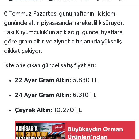
6 Temmuz Pazartesi günü haftanın ilk işlem
Akhisar Emlak
gününde altın piyasasında hareketlilik sürüyor.
Ülke
Takı Kuyumculuk'un açıkladığı güncel fiyatlara
göre gram altın ve ziynet altınlarında yükseliş
Etiketler
dikkat çekiyor.
İşte öne çıkan güncel satış fiyatları:
22 Ayar Gram Altın:
5.830 TL
24 Ayar Gram Altın:
6.310 TL
Çeyrek Altın:
10.270 TL
Büyükaydın Orman
Ürünleri’nden