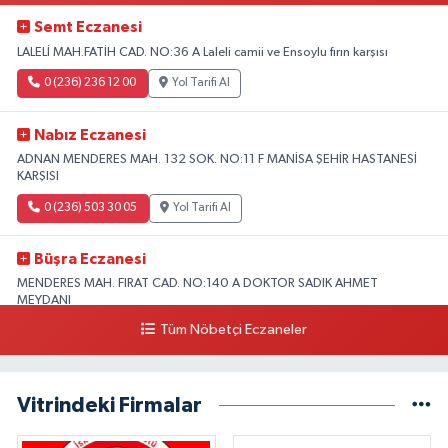
Semt Eczanesi
LALELİ MAH.FATİH CAD. NO:36 A Laleli camii ve Ensoylu fırın karşısı
0 (236) 236 12 00
Yol Tarifi Al
Nabız Eczanesi
ADNAN MENDERES MAH. 132 SOK. NO:11 F MANİSA ŞEHİR HASTANESİ
KARŞISI
0 (236) 503 30 05
Yol Tarifi Al
Büşra Eczanesi
MENDERES MAH. FIRAT CAD. NO:140 A DOKTOR SADIK AHMET
MEYDANI
Tüm Nöbetçi Eczaneler
0 (501) 260 15 94
Yol Tarifi Al
Ihlamur Eczanesi
Vitrindeki Firmalar
BEYAZIT MAHALLESİ MENDERES BULVARI NO:79 A
0 (236) 462 45 55
Yol Tarifi Al