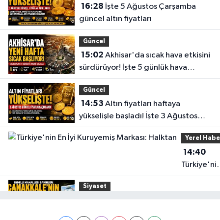
16:28
İşte 5 Ağustos Çarşamba
Deva Eczanesi
güncel altın fiyatları
CAMICEDIT MAH. YUNUS EMRE CAD. NO:89 A PARK KAHVESİ KARŞISI
0 (236) 816 52 64
Yol Tarifi Al
Güncel
15:02
Akhisar'da sıcak hava etkisini
Egemen Eczanesi
sürdürüyor! İşte 5 günlük hava
CUMHURIYET MAHALLESI MENDERES CADDESİ NO:63 A KIZILELMA İLE
durumu
TRENYOLU ARASI
Güncel
0 (236) 715 52 32
Yol Tarifi Al
14:53
Altın fiyatları haftaya
yükselişle başladı! İşte 3 Ağustos
Gülden Eczanesi
güncel fiyatlar
NAMIK KEMAL MAHALLESI EVREN CADDESI NO:1 A KÖPRÜBASI-MANISA
Yerel Habe
İŞ BANKASI YANI
14:40
0 (236) 571 26 61
Yol Tarifi Al
Türkiye'ni
En İyi
Siyaset
Kuruyemiş
15:49
Erdelli Mahallesi sakinleri
Markası:
Çanakkale'nin tarihini yerinde
Halktan