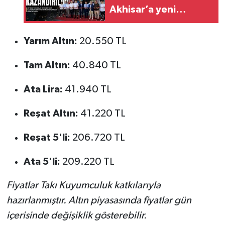
Akhisar’a yeni
showroom
Yarım Altın:
20.550 TL
Tam Altın:
40.840 TL
Ata Lira:
41.940 TL
Reşat Altın:
41.220 TL
Reşat 5'li:
206.720 TL
Ata 5'li:
209.220 TL
Fiyatlar Takı Kuyumculuk katkılarıyla
hazırlanmıştır. Altın piyasasında fiyatlar gün
içerisinde değişiklik gösterebilir.