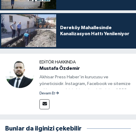
Dereköy Mahallesinde
Kanalizasyon Hattı Yenileniyor
EDITÖR HAKKINDA
Mustafa Özdemir
Akhisar Press Haber'in kurucusu ve
yöneticisidir. İnstagram, Facebook ve sitemize
reklam vermek için bize ulaşabilirsiniz - 0555
Devam Et
715 63 17
Bunlar da ilginizi çekebilir