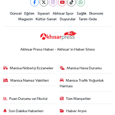
yaşadı
Yerel Haber
Güncel
Eğitim
Siyaset
Akhisar Spor
Sağlık
Ekonomi
19:00
Kadın ve Çocuk Giyimde Yeni
Magazin
Kültür-Sanat
Duyurular
Tarım-Gıda
Dönem: Minik Terzi’den Anne-
Çocuk Stilini Tamamlayan
Güncel
Koleksiyonlar
18:57
Akhisar'da Atatürk
Mahallesi'nde yine 6 saatlik elektrik
Akhisar Press Haber - Akhisar'ın Haber Sitesi
kesintisi
Ekonomi
18:50
Akhisar'da Cumhuriyet
Manisa Nöbetçi Eczaneler
Manisa Hava Durumu
Komagene hizmete açıldı
Manisa Namaz Vakitleri
Manisa Trafik Yoğunluk
Duyurular
Haritası
15:24
Akhisar'da binlerce aboneyi
ilgilendiriyor! Cuma günü elektrik
Puan Durumu ve Fikstür
Tüm Manşetler
kesintisi uygulanacak
Akhisar Spor
Son Dakika Haberleri
Haber Arşivi