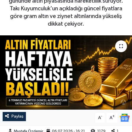
gününde altın piyasasında hareketlilik sürüyor.
Takı Kuyumculuk'un açıkladığı güncel fiyatlara
Magazin
Kadın
Duyurular
göre gram altın ve ziynet altınlarında yükseliş
dikkat çekiyor.
Duyurular
Teknoloji
Tarım-Gıda
Yerel Haber
Sektörel
Akhisar Emlak
Röportaj
Ülke
Dünya
Etiketler
Yaşam
Kadın
Teknoloji
Paylaş
-
+
A
A
Yerel Haber
Mustafa Özdemir
06.07.2026 - 16:21
1179
1