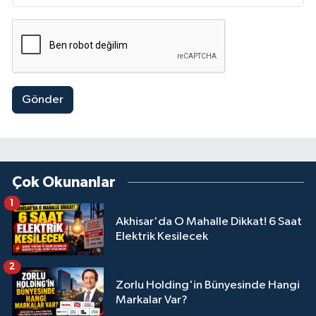
Gönder
Çok Okunanlar
1
Akhisar'da O Mahalle Dikkat! 6 Saat
Elektrik Kesilecek
2
Zorlu Holding'in Bünyesinde Hangi
Markalar Var?