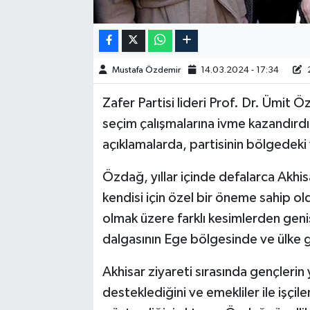
Akhisar Emlak
Ülke
Mustafa Özdemir
14.03.2024 - 17:34
2
Zafer Partisi lideri Prof. Dr. Ümit Ö
Etiketler
seçim çalışmalarına ivme kazandırdı
açıklamalarda, partisinin bölgedeki 
Özdağ, yıllar içinde defalarca Akhisa
kendisi için özel bir öneme sahip ol
olmak üzere farklı kesimlerden geni
dalgasının Ege bölgesinde ve ülke ge
Akhisar ziyareti sırasında gençlerin 
desteklediğini ve emekliler ile işçile