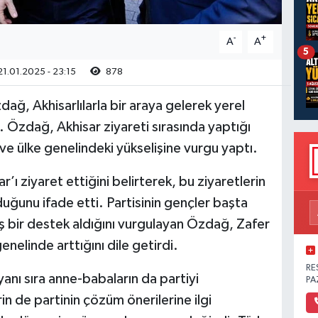
-
+
A
A
5
1.01.2025 - 23:15
878
zdağ, Akhisarlılarla bir araya gelerek yerel
. Özdağ, Akhisar ziyareti sırasında yaptığı
ve ülke genelindeki yükselişine vurgu yaptı.
r’ı ziyaret ettiğini belirterek, bu ziyaretlerin
duğunu ifade etti. Partisinin gençler başta
ş bir destek aldığını vurgulayan Özdağ, Zafer
nelinde arttığını dile getirdi.
RE
yanı sıra anne-babaların da partiyi
PA
rin de partinin çözüm önerilerine ilgi