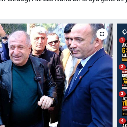
Ç
1
2
3
4