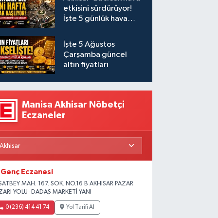
etkisini sürdürüyor!
İşte 5 günlük hava
durumu
İşte 5 Ağustos
Çarşamba güncel
altın fiyatları
Manisa Akhisar Nöbetçi
Eczaneler
Genç Eczanesi
SATBEY MAH. 167. SOK. NO.16 B AKHISAR PAZAR
ZARI YOLU -DADAŞ MARKETİ YANI
0 (236) 414 41 74
Yol Tarifi Al