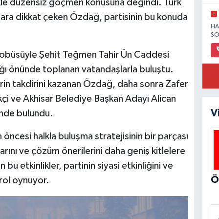
kle düzensiz göçmen konusuna değindi. Türk
lara dikkat çeken Özdağ, partisinin bu konuda
HA
SO
otobüsüyle Şehit Teğmen Tahir Ün Caddesi
ğı önünde toplanan vatandaşlarla buluştu.
lerin takdirini kazanan Özdağ, daha sonra Zafer
ikçi ve Akhisar Belediye Başkan Adayı Alican
V
rinde bulundu.
m öncesi halkla buluşma stratejisinin bir parçası
larını ve çözüm önerilerini daha geniş kitlelere
u etkinlikler, partinin siyasi etkinliğini ve
 rol oynuyor.