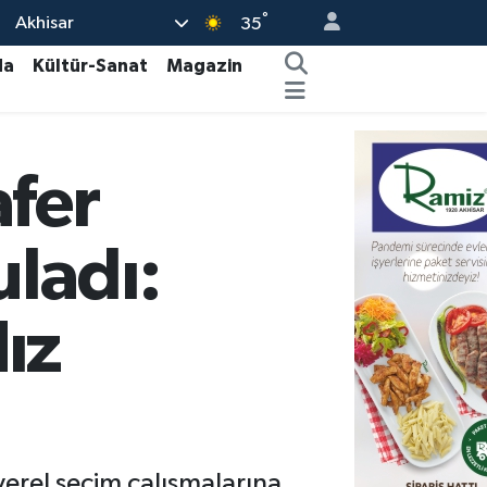
°
Akhisar
35
da
Kültür-Sanat
Magazin
fer
uladı:
ız
 yerel seçim çalışmalarına