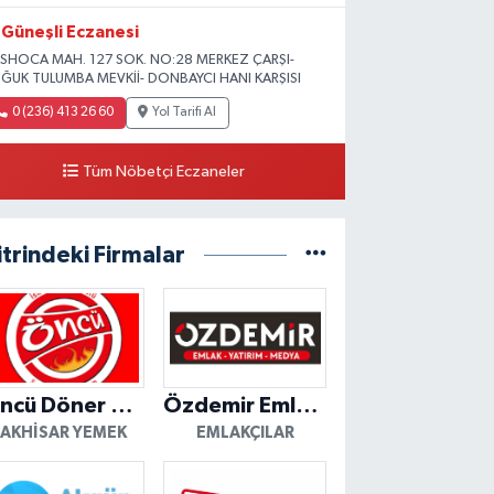
Güneşli Eczanesi
SHOCA MAH. 127 SOK. NO:28 MERKEZ ÇARŞI-
ĞUK TULUMBA MEVKİİ- DONBAYCI HANI KARŞISI
0 (236) 413 26 60
Yol Tarifi Al
Tüm Nöbetçi Eczaneler
itrindeki Firmalar
Öncü Döner Akhisar
Özdemir Emlak Yatırım
AKHISAR YEMEK
EMLAKÇILAR