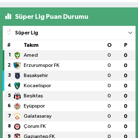
Süper Lig Puan Durumu
Süper Lig
#
Takım
O
P
1
Amed
0
0
2
Erzurumspor FK
0
0
3
Başakşehir
0
0
4
Kocaelispor
0
0
5
Beşiktaş
0
0
6
Eyüpspor
0
0
7
Galatasaray
0
0
8
Çorum FK
0
0
9
Gaziantep FK
0
0