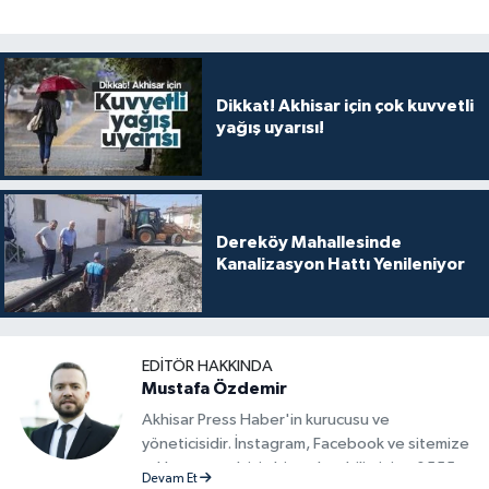
Dikkat! Akhisar için çok kuvvetli
yağış uyarısı!
Dereköy Mahallesinde
Kanalizasyon Hattı Yenileniyor
EDITÖR HAKKINDA
Mustafa Özdemir
Akhisar Press Haber'in kurucusu ve
yöneticisidir. İnstagram, Facebook ve sitemize
reklam vermek için bize ulaşabilirsiniz - 0555
Devam Et