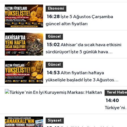
gerçekleştirdi
Ekonomi
16:28
İşte 5 Ağustos Çarşamba
güncel altın fiyatları
Güncel
15:02
Akhisar'da sıcak hava etkisini
sürdürüyor! İşte 5 günlük hava
durumu
Güncel
14:53
Altın fiyatları haftaya
yükselişle başladı! İşte 3 Ağustos
güncel fiyatlar
Yerel Habe
14:40
Türkiye'ni
En İyi
Siyaset
Kuruyemiş