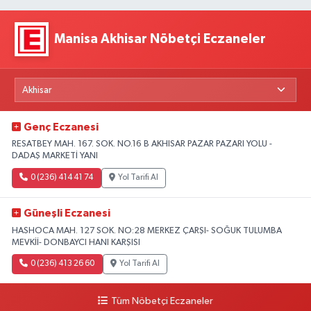
Manisa Akhisar Nöbetçi Eczaneler
Genç Eczanesi
RESATBEY MAH. 167. SOK. NO.16 B AKHISAR PAZAR PAZARI YOLU -
DADAŞ MARKETİ YANI
0 (236) 414 41 74
Yol Tarifi Al
Güneşli Eczanesi
HASHOCA MAH. 127 SOK. NO:28 MERKEZ ÇARŞI- SOĞUK TULUMBA
MEVKİİ- DONBAYCI HANI KARŞISI
0 (236) 413 26 60
Yol Tarifi Al
Tüm Nöbetçi Eczaneler