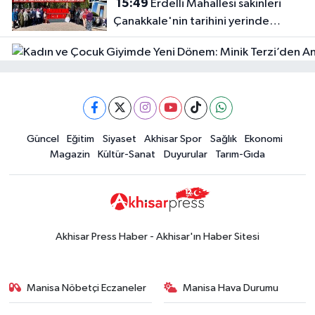
15:49
Erdelli Mahallesi sakinleri
Markası:
Çanakkale'nin tarihini yerinde
Halktan
yaşadı
Güncel
Güncel
Eğitim
Siyaset
Akhisar Spor
Sağlık
Ekonomi
18:57
Akhisar'da Atatürk
Magazin
Kültür-Sanat
Duyurular
Tarım-Gıda
Mahallesi'nde yine 6 saatlik elektrik
kesintisi
Ekonomi
18:50
Akhisar'da Cumhuriyet
Komagene hizmete açıldı
Akhisar Press Haber - Akhisar'ın Haber Sitesi
Duyurular
15:24
Akhisar'da binlerce aboneyi
Manisa Nöbetçi Eczaneler
Manisa Hava Durumu
ilgilendiriyor! Cuma günü elektrik
kesintisi uygulanacak