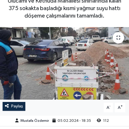
Ulucami ve Kethüda Mahallesi sınırlarında kalan
375 sokakta başladığı kısmi yağmur suyu hattı
Magazin
Kadın
Duyurular
döşeme çalışmalarını tamamladı.
Duyurular
Teknoloji
Tarım-Gıda
Yerel Haber
Sektörel
Akhisar Emlak
Röportaj
Ülke
Dünya
Etiketler
Yaşam
Kadın
Paylaş
-
+
A
A
Teknoloji
Mustafa Özdemir
05.02.2024 - 18:35
112
Yerel Haber