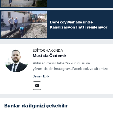
Dereköy Mahallesinde
Kanalizasyon Hattı Yenileniyor
EDITÖR HAKKINDA
Mustafa Özdemir
Akhisar Press Haber'in kurucusu ve
yöneticisidir. İnstagram, Facebook ve sitemize
reklam vermek için bize ulaşabilirsiniz - 0555
Devam Et
715 63 17
Bunlar da ilginizi çekebilir