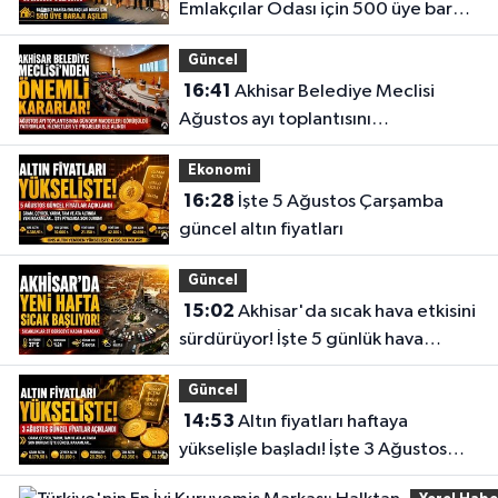
Emlakçılar Odası için 500 üye barajı
aşıldı
Güncel
16:41
Akhisar Belediye Meclisi
Ağustos ayı toplantısını
gerçekleştirdi
Ekonomi
16:28
İşte 5 Ağustos Çarşamba
güncel altın fiyatları
Güncel
15:02
Akhisar'da sıcak hava etkisini
sürdürüyor! İşte 5 günlük hava
durumu
Güncel
14:53
Altın fiyatları haftaya
yükselişle başladı! İşte 3 Ağustos
güncel fiyatlar