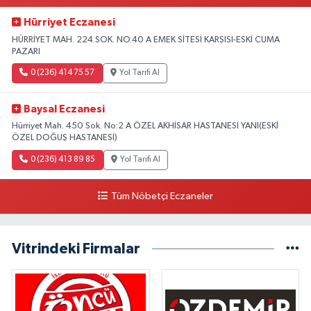
Hürriyet Eczanesi
HÜRRİYET MAH. 224.SOK. NO.40 A EMEK SİTESİ KARŞISI-ESKİ CUMA
PAZARI
0 (236) 414 75 57
Yol Tarifi Al
Baysal Eczanesi
Hürriyet Mah. 450 Sok. No:2 A ÖZEL AKHİSAR HASTANESİ YANI(ESKİ
ÖZEL DOĞUŞ HASTANESİ)
0 (236) 413 89 85
Yol Tarifi Al
Tüm Nöbetçi Eczaneler
Vitrindeki Firmalar