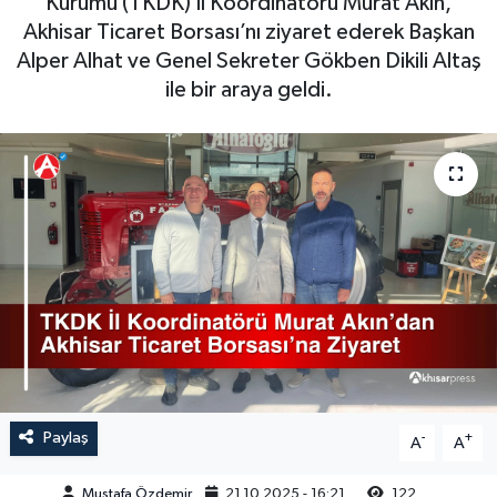
Kurumu (TKDK) İl Koordinatörü Murat Akın,
Akhisar Ticaret Borsası’nı ziyaret ederek Başkan
Magazin
Kadın
Duyurular
Alper Alhat ve Genel Sekreter Gökben Dikili Altaş
ile bir araya geldi.
Duyurular
Teknoloji
Tarım-Gıda
Yerel Haber
Sektörel
Akhisar Emlak
Röportaj
Ülke
Dünya
Etiketler
Yaşam
Kadın
Teknoloji
Paylaş
-
+
A
A
Yerel Haber
Mustafa Özdemir
21.10.2025 - 16:21
122