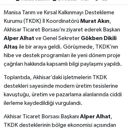
Manisa Tarım ve Kırsal Kalkınmayı Destekleme
Akhisar Emlak
Kurumu (TKDK) İl Koordinatörü
Murat Akın
,
Ülke
Akhisar Ticaret Borsası’nı ziyaret ederek Başkan
Alper Alhat
ve Genel Sekreter
Gökben Dikili
Etiketler
Altaş
ile bir araya geldi. Görüşmede, TKDK’nın
hibe ve destek programları ile yeni dönem proje
çağrıları hakkında kapsamlı bilgi paylaşımı yapıldı.
Toplantıda, Akhisar’daki işletmelerin TKDK
destekleri sayesinde modern üretim tesislerine
kavuştuğu, üretim ve pazarlama alanlarında ciddi
ilerleme kaydedildiği vurgulandı.
Akhisar Ticaret Borsası Başkanı
Alper Alhat
,
TKDK desteklerinin bölge ekonomisi açısından