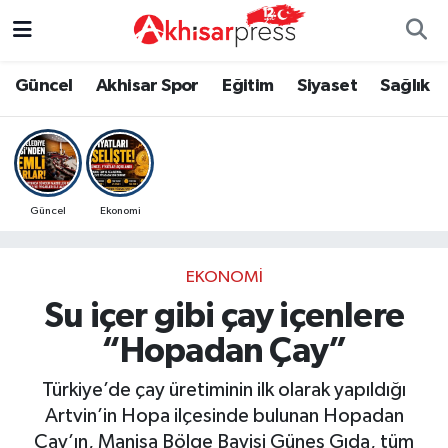
Güncel
Magazin
Güncel
Manisa Nöbetçi Eczaneler
Güncel
Akhisar Spor
Eğitim
Siyaset
Sağlık
Akhisar Spor
Kültür-Sanat
Eğitim
Manisa Hava Durumu
Eğitim
Duyurular
Siyaset
Manisa Namaz Vakitleri
Güncel
Ekonomi
Siyaset
Tarım-Gıda
Akhisar Spor
Manisa Trafik Yoğunluk Haritası
EKONOMI
Sağlık
Sektörel
Sağlık
Süper Lig Puan Durumu ve Fikstür
Su içer gibi çay içenlere
Ekonomi
Röportaj
Ekonomi
Tüm Manşetler
“Hopadan Çay”
Tarım-Gıda
Dünya
Magazin
Son Dakika Haberleri
Türkiye’de çay üretiminin ilk olarak yapıldığı
Artvin’in Hopa ilçesinde bulunan Hopadan
Kültür-Sanat
Yaşam
Kültür-Sanat
Haber Arşivi
Çay’ın, Manisa Bölge Bayisi Güneş Gıda, tüm