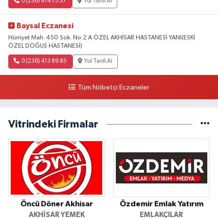
0 (236) 414 75 57
Yol Tarifi Al
Baysal Eczanesi
Hürriyet Mah. 450 Sok. No:2 A ÖZEL AKHİSAR HASTANESİ YANI(ESKİ
ÖZEL DOĞUŞ HASTANESİ)
0 (236) 413 89 85
Yol Tarifi Al
Tüm Nöbetçi Eczaneler
Vitrindeki Firmalar
Öncü Döner Akhisar
Özdemir Emlak Yatırım
AKHISAR YEMEK
EMLAKÇILAR