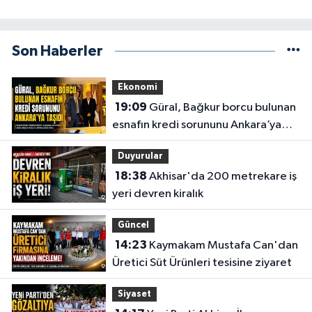
Son Haberler
Ekonomi
19:09
Güral, Bağkur borcu bulunan
esnafın kredi sorununu Ankara’ya
taşıdı
Duyurular
18:38
Akhisar'da 200 metrekare iş
yeri devren kiralık
Güncel
14:23
Kaymakam Mustafa Can'dan
Üretici Süt Ürünleri tesisine ziyaret
Siyaset