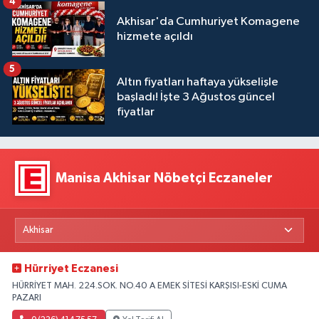
4
Akhisar'da Cumhuriyet Komagene
hizmete açıldı
5
Altın fiyatları haftaya yükselişle
başladı! İşte 3 Ağustos güncel
fiyatlar
Manisa Akhisar Nöbetçi Eczaneler
Hürriyet Eczanesi
HÜRRİYET MAH. 224.SOK. NO.40 A EMEK SİTESİ KARŞISI-ESKİ CUMA
PAZARI