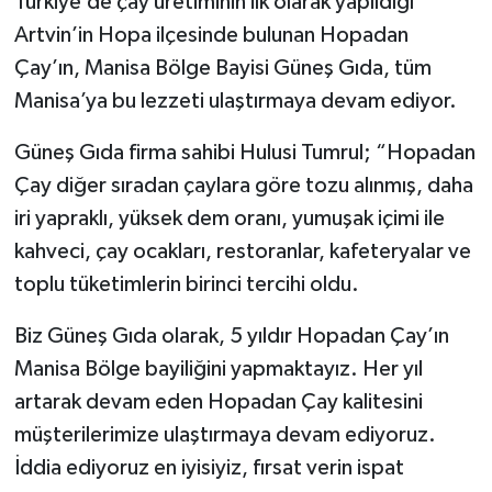
Türkiye’de çay üretiminin ilk olarak yapıldığı
Artvin’in Hopa ilçesinde bulunan Hopadan
Akhisar Emlak
Çay’ın, Manisa Bölge Bayisi Güneş Gıda, tüm
Manisa’ya bu lezzeti ulaştırmaya devam ediyor.
Ülke
Güneş Gıda firma sahibi Hulusi Tumrul; “Hopadan
Etiketler
Çay diğer sıradan çaylara göre tozu alınmış, daha
iri yapraklı, yüksek dem oranı, yumuşak içimi ile
kahveci, çay ocakları, restoranlar, kafeteryalar ve
toplu tüketimlerin birinci tercihi oldu.
Biz Güneş Gıda olarak, 5 yıldır Hopadan Çay’ın
Manisa Bölge bayiliğini yapmaktayız. Her yıl
artarak devam eden Hopadan Çay kalitesini
müşterilerimize ulaştırmaya devam ediyoruz.
İddia ediyoruz en iyisiyiz, fırsat verin ispat