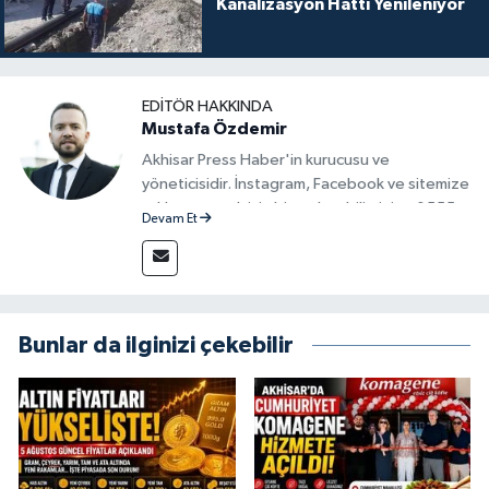
Kanalizasyon Hattı Yenileniyor
EDITÖR HAKKINDA
Mustafa Özdemir
Akhisar Press Haber'in kurucusu ve
yöneticisidir. İnstagram, Facebook ve sitemize
reklam vermek için bize ulaşabilirsiniz - 0555
Devam Et
715 63 17
Bunlar da ilginizi çekebilir