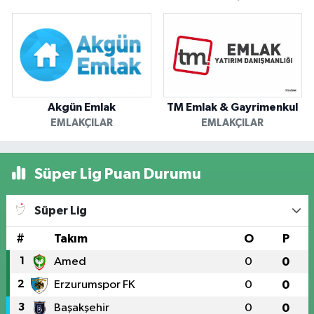
Akgün Emlak
TM Emlak & Gayrimenkul
EMLAKÇILAR
EMLAKÇILAR
Süper Lig Puan Durumu
Süper Lig
#
Takım
O
P
1
Amed
0
0
2
Erzurumspor FK
0
0
3
Başakşehir
0
0