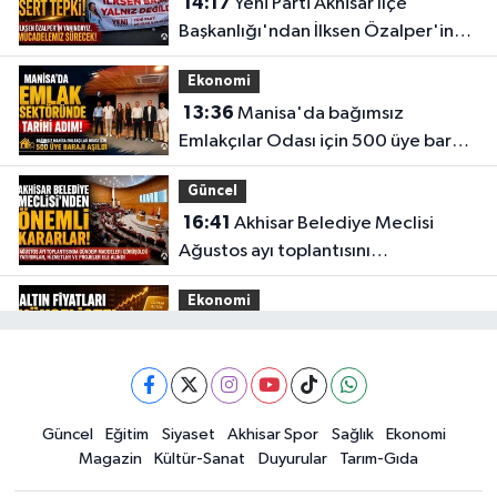
14:17
Yeni Parti Akhisar İlçe
Başkanlığı'ndan İlksen Özalper'in
gözaltına alınmasına tepki
Ekonomi
13:36
Manisa'da bağımsız
Emlakçılar Odası için 500 üye barajı
aşıldı
Güncel
16:41
Akhisar Belediye Meclisi
Ağustos ayı toplantısını
gerçekleştirdi
Ekonomi
16:28
İşte 5 Ağustos Çarşamba
güncel altın fiyatları
Güncel
Güncel
Eğitim
Siyaset
Akhisar Spor
Sağlık
Ekonomi
15:02
Akhisar'da sıcak hava etkisini
Magazin
Kültür-Sanat
Duyurular
Tarım-Gıda
sürdürüyor! İşte 5 günlük hava