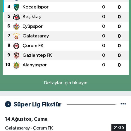
4
Kocaelispor
0
0
5
Beşiktaş
0
0
6
Eyüpspor
0
0
7
Galatasaray
0
0
8
Çorum FK
0
0
9
Gaziantep FK
0
0
10
Alanyaspor
0
0
Detaylar için tıklayın
Süper Lig Fikstür
14 Ağustos, Cuma
Galatasaray - Çorum FK
21:30