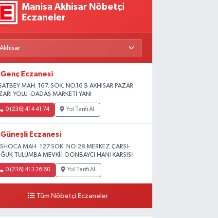
Manisa Akhisar Nöbetçi
Eczaneler
Genç Eczanesi
SATBEY MAH. 167. SOK. NO.16 B AKHISAR PAZAR
ZARI YOLU -DADAŞ MARKETİ YANI
0 (236) 414 41 74
Yol Tarifi Al
Güneşli Eczanesi
SHOCA MAH. 127 SOK. NO:28 MERKEZ ÇARŞI-
ĞUK TULUMBA MEVKİİ- DONBAYCI HANI KARŞISI
0 (236) 413 26 60
Yol Tarifi Al
Tüm Nöbetçi Eczaneler