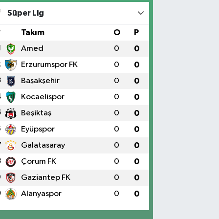
Süper Lig
#
Takım
O
P
1
Amed
0
0
2
Erzurumspor FK
0
0
3
Başakşehir
0
0
4
Kocaelispor
0
0
5
Beşiktaş
0
0
6
Eyüpspor
0
0
7
Galatasaray
0
0
8
Çorum FK
0
0
9
Gaziantep FK
0
0
0
Alanyaspor
0
0