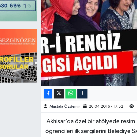
Magazin
Kadın
Duyurular
Duyurular
Teknoloji
Tarım-Gıda
Yerel Haber
Sektörel
Akhisar Emlak
Röportaj
Ülke
Dünya
Etiketler
Yaşam
Kadın
Mustafa Özdemir
26.04.2016 - 17:52
Teknoloji
Akhisar’da özel bir atölyede resim
öğrencileri ilk sergilerini Belediye 
Yerel Haber