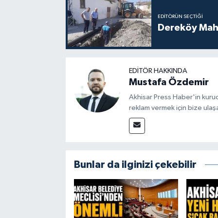
EDITÖRÜN SEÇTIĞI
Dereköy Maha
EDITÖR HAKKINDA
Mustafa Özdemir
Akhisar Press Haber'in kuruc
reklam vermek için bize ulaşa
Bunlar da ilginizi çekebilir