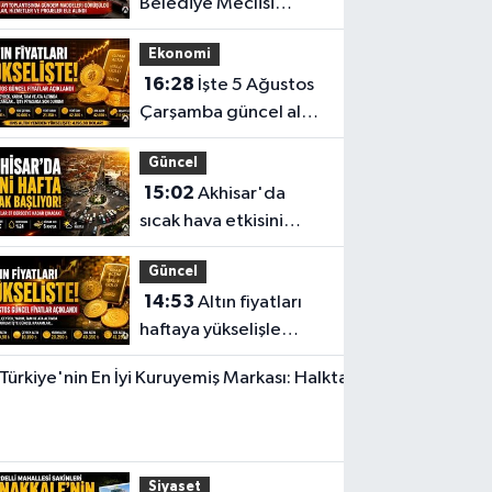
Belediye Meclisi
Ağustos ayı
Ekonomi
toplantısını
16:28
İşte 5 Ağustos
gerçekleştirdi
Çarşamba güncel altın
fiyatları
Güncel
15:02
Akhisar'da
sıcak hava etkisini
sürdürüyor! İşte 5
Güncel
günlük hava durumu
14:53
Altın fiyatları
haftaya yükselişle
başladı! İşte 3 Ağustos
Yerel Haber
güncel fiyatlar
14:40
Türkiye'nin
En İyi
Siyaset