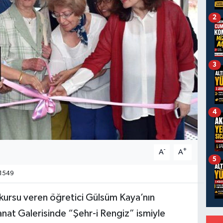
2
3
4
-
+
A
A
5
1549
 kursu veren öğretici Gülsüm Kaya’nın
Sanat Galerisinde “Şehr-i Rengiz” ismiyle