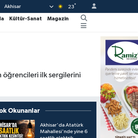
°
Akhisar
23
da
Kültür-Sanat
Magazin
ğrencileri ilk sergilerini
ok Okunanlar
Akhisar'da Atatürk
Mahallesi'nde yine 6