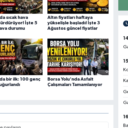
da sıcak hava
Altın fiyatları haftaya
sürdürüyor! İşte 5
yükselişle başladı! İşte 3
hava durumu
Ağustos güncel fiyatlar
1
Ga
1
Ko
da bir ilk: 100 genç
Borsa Yolu'nda Asfalt
Ka
uğurlandı
Çalışmaları Tamamlanıyor
Ge
Ga
1
Ba