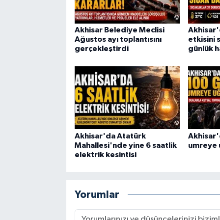
Akhisar Belediye Meclisi
Akhisar'
Ağustos ayı toplantısını
etkisini 
gerçekleştirdi
günlük 
Akhisar'da Atatürk
Akhisar'
Mahallesi'nde yine 6 saatlik
umreye 
elektrik kesintisi
Yorumlar