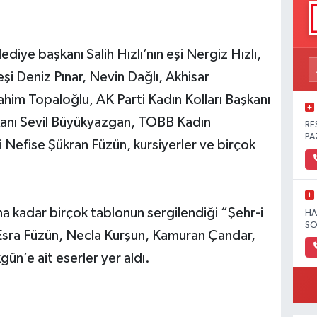
ediye başkanı Salih Hızlı’nın eşi Nergiz Hızlı,
şi Deniz Pınar, Nevin Dağlı, Akhisar
rahim Topaloğlu, AK Parti Kadın Kolları Başkanı
kanı Sevil Büyükyazgan, TOBB Kadın
RE
PA
si Nefise Şükran Füzün, kursiyerler ve birçok
a kadar birçok tablonun sergilendiği “Şehr-i
HA
SO
Esra Füzün, Necla Kurşun, Kamuran Çandar,
n’e ait eserler yer aldı.