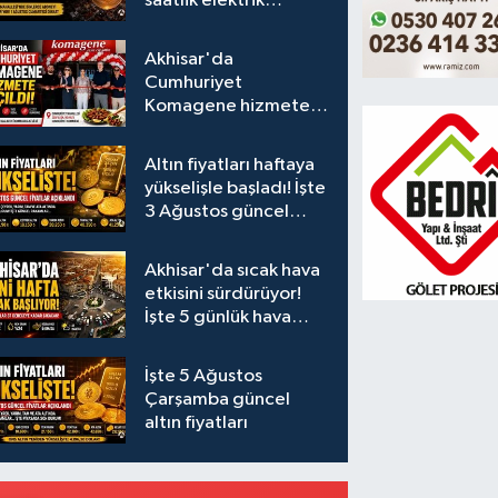
saatlik elektrik
kesintisi
Akhisar'da
Cumhuriyet
Komagene hizmete
açıldı
Altın fiyatları haftaya
yükselişle başladı! İşte
3 Ağustos güncel
fiyatlar
Akhisar'da sıcak hava
etkisini sürdürüyor!
İşte 5 günlük hava
durumu
İşte 5 Ağustos
Çarşamba güncel
altın fiyatları