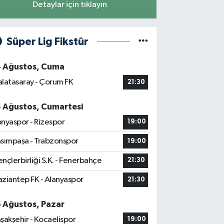
Detaylar için tıklayın
Süper Lig Fikstür
4 Ağustos, Cuma
latasaray - Çorum FK
21:30
5 Ağustos, Cumartesi
nyaspor - Rizespor
19:00
sımpaşa - Trabzonspor
19:00
nçlerbirliği S.K. - Fenerbahçe
21:30
ziantep FK - Alanyaspor
21:30
6 Ağustos, Pazar
şakşehir - Kocaelispor
19:00