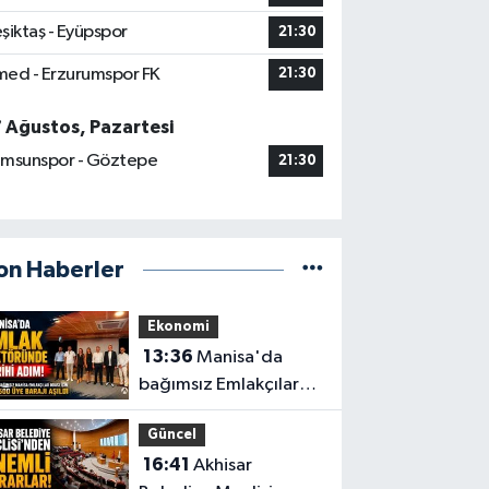
şiktaş - Eyüpspor
21:30
ed - Erzurumspor FK
21:30
7 Ağustos, Pazartesi
msunspor - Göztepe
21:30
on Haberler
Ekonomi
13:36
Manisa'da
bağımsız Emlakçılar
Odası için 500 üye
Güncel
barajı aşıldı
16:41
Akhisar