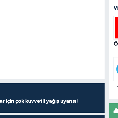
V
r için çok kuvvetli yağış uyarısı!