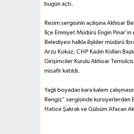
bugün açtı.
Akhisar Emlak
Resim sergisinin açılışına Akhisar Bel
Ülke
İlçe Emniyet Müdürü Engin Pınar’ın e
Belediyesi halkla ilişkiler müdürü İb
Etiketler
Arzu Kokaz, CHP Kadın Kolları Baş
Girişimciler Kurulu Akhisar Temsilci
misafir katıldı.
Yağlı boyadan kara kalem çalışmasın
Rengiz” sergisinde kursiyerlerden 
Hatice Şakrak ve Gülsüm Afacan Akgü