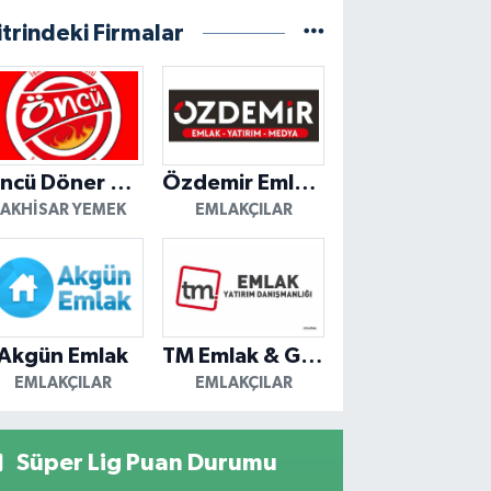
itrindeki Firmalar
Öncü Döner Akhisar
Özdemir Emlak Yatırım
AKHISAR YEMEK
EMLAKÇILAR
Akgün Emlak
TM Emlak & Gayrimenkul
EMLAKÇILAR
EMLAKÇILAR
Süper Lig Puan Durumu