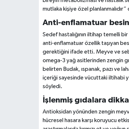
bireyin metabolizması ve hastalık sey
mutlaka kişiye özel planlanmalıdır” 
Anti-enflamatuar besin
Sedef hastalığının iltihap temelli b
anti-enflamatuar özellik taşıyan bes
gerektiğini ifade etti. Meyve ve se
omega-3 yağ asitlerinden zengin gı
belirten Budak, ıspanak, pazı ve laha
içeriği sayesinde vücuttaki iltihabi 
söyledi.
İşlenmiş gıdalara dikka
Antioksidan yönünden zengin meyve 
hücresel hasara karşı koruyucu etki