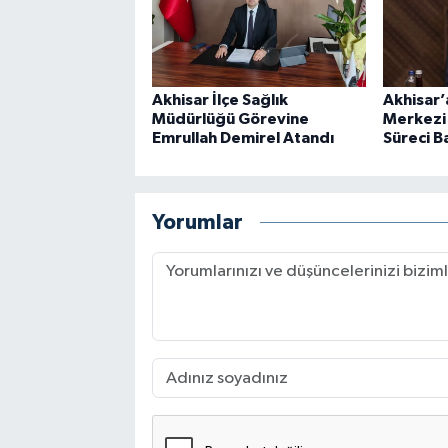
Akhisar İlçe Sağlık
Akhisar’a
Müdürlüğü Görevine
Merkezi 
Emrullah Demirel Atandı
Süreci B
Yorumlar