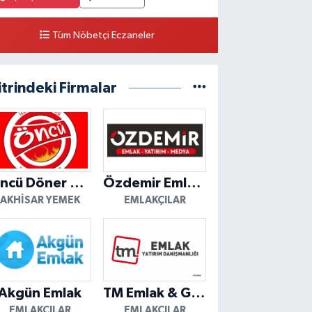
Tüm Nöbetçi Eczaneler
itrindeki Firmalar
Öncü Döner Akhisar
Özdemir Emlak Yatırım
AKHISAR YEMEK
EMLAKÇILAR
Akgün Emlak
TM Emlak & Gayrimenkul
EMLAKÇILAR
EMLAKÇILAR