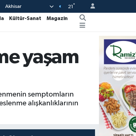
°
Akhisar
21
da
Kültür-Sanat
Magazin
nme yaşam
slenmenin semptomların
eslenme alışkanlıklarının