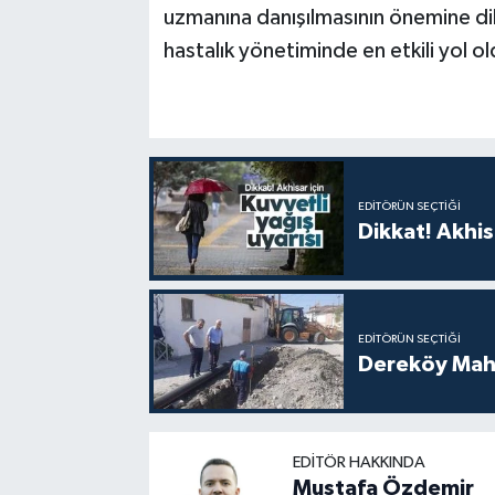
uzmanına danışılmasının önemine dikk
hastalık yönetiminde en etkili yol o
EDITÖRÜN SEÇTIĞI
Dikkat! Akhisa
EDITÖRÜN SEÇTIĞI
Dereköy Maha
EDITÖR HAKKINDA
Mustafa Özdemir