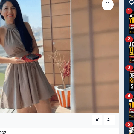
Ç
1
2
3
4
-
+
A
A
5
307