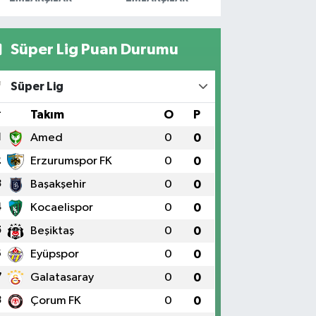
Süper Lig Puan Durumu
Süper Lig
#
Takım
O
P
1
Amed
0
0
2
Erzurumspor FK
0
0
3
Başakşehir
0
0
4
Kocaelispor
0
0
5
Beşiktaş
0
0
6
Eyüpspor
0
0
7
Galatasaray
0
0
8
Çorum FK
0
0