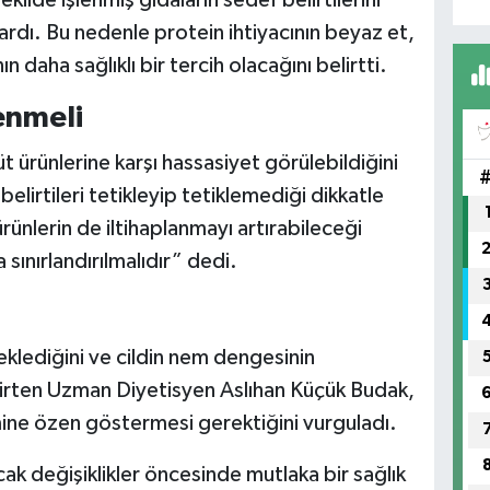
kilde işlenmiş gıdaların sedef belirtilerini
ardı. Bu nedenle protein ihtiyacının beyaz et,
n daha sağlıklı bir tercih olacağını belirtti.
enmeli
t ürünlerine karşı hassasiyet görülebildiğini
elirtileri tetikleyip tetiklemediği dikkatle
rünlerin de iltihaplanmayı artırabileceği
ınırlandırılmalıdır” dedi.
teklediğini ve cildin nem dengesinin
irten Uzman Diyetisyen Aslıhan Küçük Budak,
mine özen göstermesi gerektiğini vurguladı.
k değişiklikler öncesinde mutlaka bir sağlık