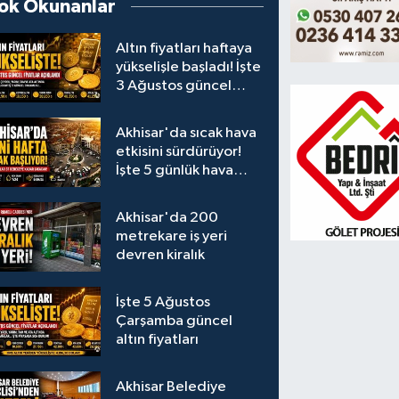
ok Okunanlar
Altın fiyatları haftaya
yükselişle başladı! İşte
3 Ağustos güncel
fiyatlar
Akhisar'da sıcak hava
etkisini sürdürüyor!
İşte 5 günlük hava
durumu
Akhisar'da 200
metrekare iş yeri
devren kiralık
İşte 5 Ağustos
Çarşamba güncel
altın fiyatları
Akhisar Belediye