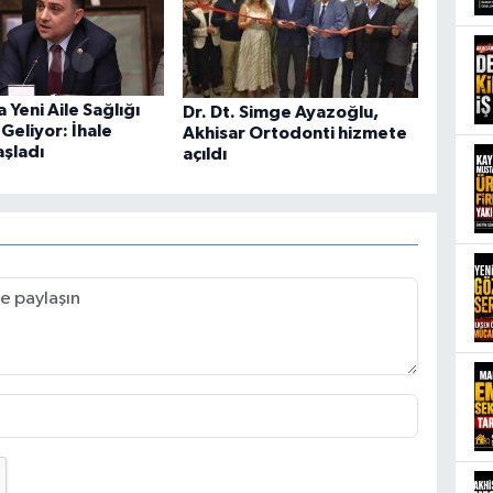
 Yeni Aile Sağlığı
Dr. Dt. Simge Ayazoğlu,
Geliyor: İhale
Akhisar Ortodonti hizmete
aşladı
açıldı