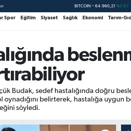
ar
DOLAR
47,7436
%0.18
EURO
55,2510
%0.32
ar Spor
Eğitim
Siyaset
Sağlık
Ekonomi
Tarım-Gı
STERLİN
64,4811
%0.38
GRAM ALTIN
6660.55
%0.03
alığında besle
BİST100
13.779
%-14
BITCOIN
64.960,21
%0.87
rtırabiliyor
çük Budak, sedef hastalığında doğru be
l oynadığını belirterek, hastalığa uygun b
eğini söyledi.