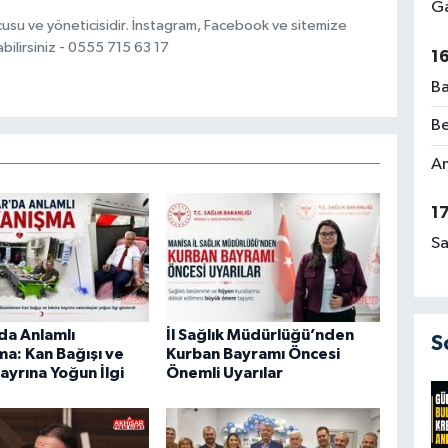
Ga
usu ve yöneticisidir. İnstagram, Facebook ve sitemize
bilirsiniz - 0555 715 63 17
1
Ba
Be
Am
1
Sa
da Anlamlı
İl Sağlık Müdürlüğü’nden
S
a: Kan Bağışı ve
Kurban Bayramı Öncesi
yrına Yoğun İlgi
Önemli Uyarılar