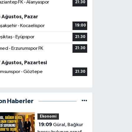
ziantep FK - Alanyaspor
21:30
6 Ağustos, Pazar
şakşehir - Kocaelispor
19:00
şiktaş - Eyüpspor
21:30
ed - Erzurumspor FK
21:30
7 Ağustos, Pazartesi
msunspor - Göztepe
21:30
on Haberler
Ekonomi
19:09
Güral, Bağkur