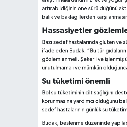
araştırmalarda kırmızı et ve yoğun şe
artırabildiğinin öne sürüldüğünü akt
balık ve baklagillerden karşılanmasını
Hassasiyetler gözleml
Bazı sedef hastalarında gluten ve sü
ifade eden Budak, “Bu tür gıdaların b
gözlemlenmeli. Şekerli ve işlenmiş ü
unutulmamalı ve mümkün olduğunca s
Su tüketimi önemli
Bol su tüketiminin cilt sağlığını des
korunmasına yardımcı olduğunu bel
sedef hastalarının günlük su tüketi
Budak, beslenme düzeninde yapılaca