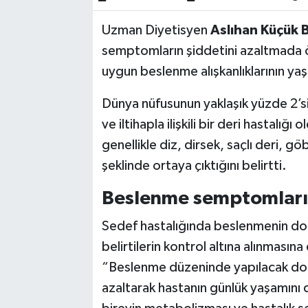
Uzman Diyetisyen
Aslıhan Küçük 
Akhisar Emlak
semptomların şiddetini azaltmada ön
Ülke
uygun beslenme alışkanlıklarının yaş
Etiketler
Dünya nüfusunun yaklaşık yüzde 2’sini
ve iltihapla ilişkili bir deri hastalı
genellikle diz, dirsek, saçlı deri, g
şeklinde ortaya çıktığını belirtti.
Beslenme semptomları h
Sedef hastalığında beslenmenin doğ
belirtilerin kontrol altına alınması
“Beslenme düzeninde yapılacak doğru 
azaltarak hastanın günlük yaşamını d