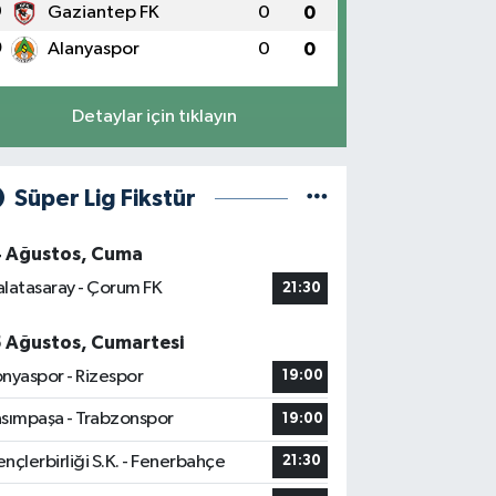
9
Gaziantep FK
0
0
0
Alanyaspor
0
0
Detaylar için tıklayın
Süper Lig Fikstür
4 Ağustos, Cuma
latasaray - Çorum FK
21:30
5 Ağustos, Cumartesi
nyaspor - Rizespor
19:00
sımpaşa - Trabzonspor
19:00
nçlerbirliği S.K. - Fenerbahçe
21:30