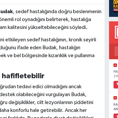
Budak
, sedef hastalığında doğru beslenmenin
emli rol oynadığını belirterek, hastalığa
am kalitesini yükseltebileceğini söyledi.
 etkileyen sedef hastalığının, kronik seyirli
ğı olduğunu ifade eden Budak, hastalığın
öbek ve bel bölgesinde kızarıklık ve pullanma
PA
afifletebilir
2.
rudan tedavi edici olmadığını ancak
na destek olabileceğini vurgulayan Budak,
değişiklikler, cilt lezyonlarının şiddetini
RA
AK
aha konforlu hale getirebilir. Ancak her