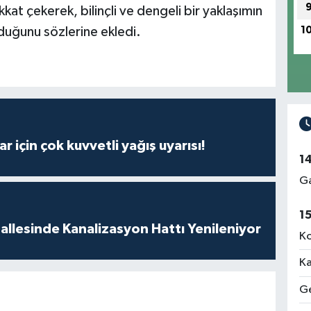
at çekerek, bilinçli ve dengeli bir yaklaşımın
1
lduğunu sözlerine ekledi.
r için çok kuvvetli yağış uyarısı!
1
Ga
1
llesinde Kanalizasyon Hattı Yenileniyor
Ko
Ka
Ge