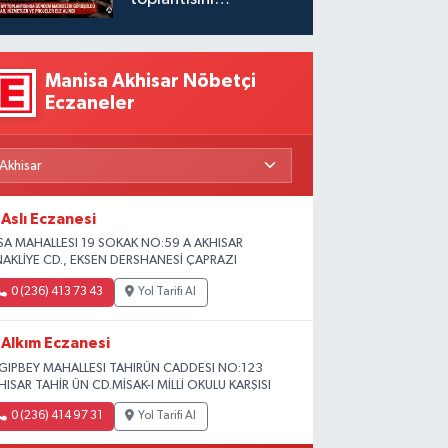
gerçekleştirdi
Manisa Akhisar Nöbetçi
Eczaneler
Aslı Eczanesi
SA MAHALLESI 19 SOKAK NO:59 A AKHISAR
NAKLİYE CD., EKSEN DERSHANESİ ÇAPRAZI
0 (236) 413 73 43
Yol Tarifi Al
Alkım Eczanesi
GIPBEY MAHALLESI TAHIRÜN CADDESI NO:123
HISAR TAHİR ÜN CD.MİSAK-I MİLLİ OKULU KARŞISI
0 (236) 414 97 31
Yol Tarifi Al