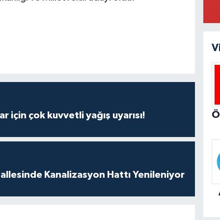
V
r için çok kuvvetli yağış uyarısı!
llesinde Kanalizasyon Hattı Yenileniyor