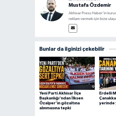
Mustafa Özdemir
Akhisar Press Haber'in kuruc
reklam vermek için bize ulaşa
Bunlar da ilginizi çekebilir
Yeni Parti Akhisar İlçe
Erdelli M
Başkanlığı'ndan İlksen
Çanakkal
Özalper'in gözaltına
yerinde 
alınmasına tepki