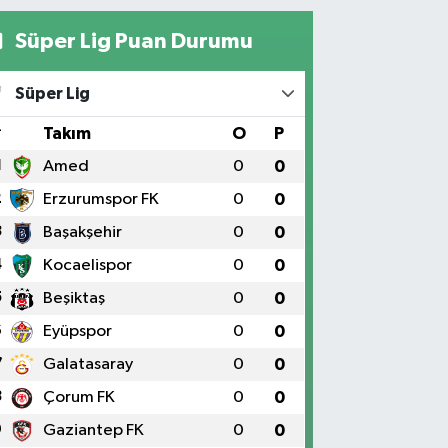
Süper Lig Puan Durumu
Süper Lig
#
Takım
O
P
1
Amed
0
0
2
Erzurumspor FK
0
0
3
Başakşehir
0
0
4
Kocaelispor
0
0
5
Beşiktaş
0
0
6
Eyüpspor
0
0
7
Galatasaray
0
0
8
Çorum FK
0
0
9
Gaziantep FK
0
0