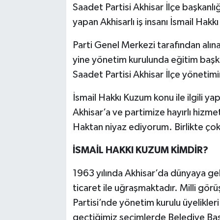
Saadet Partisi Akhisar İlçe başkanlı
yapan Akhisarlı iş insanı İsmail Hak
Akhisar Emlak
Parti Genel Merkezi tarafından alın
Ülke
yine yönetim kurulunda eğitim başk
Etiketler
Saadet Partisi Akhisar İlçe yönetim
İsmail Hakkı Kuzum konu ile ilgili y
Akhisar’a ve partimize hayırlı hiz
Haktan niyaz ediyorum. Birlikte çok
İSMAİL HAKKI KUZUM KİMDİR?
1963 yılında Akhisar’da dünyaya gel
ticaret ile uğraşmaktadır. Milli gör
Partisi’nde yönetim kurulu üyelikle
geçtiğimiz seçimlerde Belediye Başk