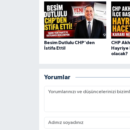
Besim Dutlulu CHP'den
CHP Akhi
İstifa Etti!
Hayriye 
olacak?
Yorumlar