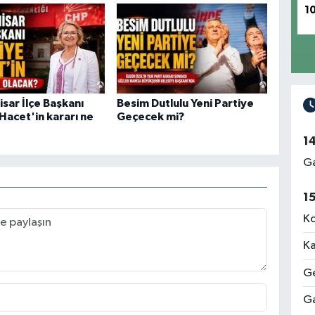
1
sar İlçe Başkanı
Besim Dutlulu Yeni Partiye
Hacet'in kararı ne
Geçecek mi?
1
Ga
1
Ko
Ka
Ge
Ga