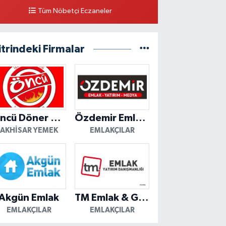
Tüm Nöbetçi Eczaneler
itrindeki Firmalar
Öncü Döner Akhisar
Özdemir Emlak Yatırım
AKHISAR YEMEK
EMLAKÇILAR
Akgün Emlak
TM Emlak & Gayrimenkul
EMLAKÇILAR
EMLAKÇILAR