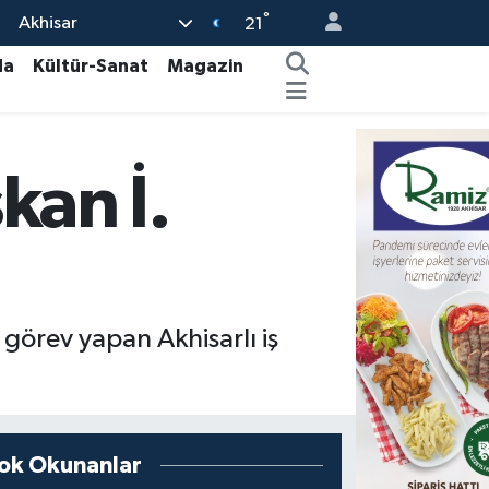
°
Akhisar
21
da
Kültür-Sanat
Magazin
kan İ.
 görev yapan Akhisarlı iş
ok Okunanlar