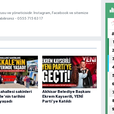
usu ve yöneticisidir. İnstagram, Facebook ve sitemize
bilirsiniz - 0555 715 63 17
ahallesi sakinleri
Akhisar Belediye Başkanı
e'nin tarihini
Ekrem Kayserili, YENİ
yaşadı
Parti'ye Katıldı