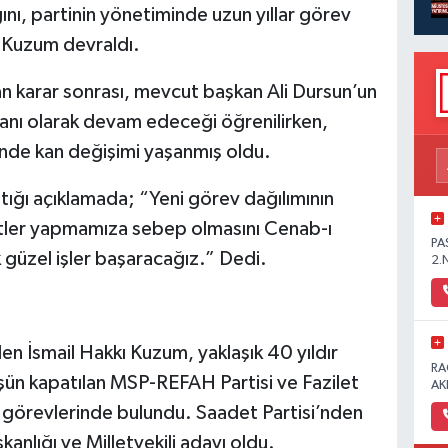
ğını, partinin yönetiminde uzun yıllar görev
kı Kuzum devraldı.
an karar sonrası, mevcut başkan Ali Dursun’un
anı olarak devam edeceği öğrenilirken,
inde kan değişimi yaşanmış oldu.
aptığı açıklamada; “Yeni görev dağılımının
metler yapmamıza sebep olmasını Cenab-ı
PA
 güzel işler başaracağız.” Dedi.
2.
en İsmail Hakkı Kuzum, yaklaşık 40 yıldır
RA
üşün kapatılan MSP-REFAH Partisi ve Fazilet
AK
ri görevlerinde bulundu. Saadet Partisi’nden
anlığı ve Milletvekili adayı oldu.