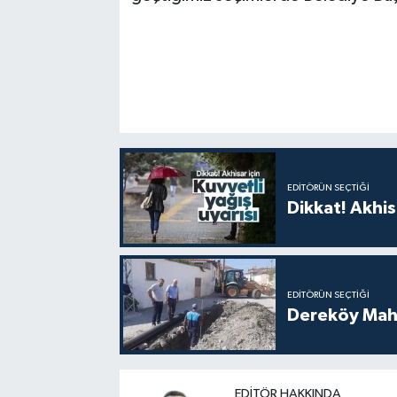
EDITÖRÜN SEÇTIĞI
Dikkat! Akhisa
EDITÖRÜN SEÇTIĞI
Dereköy Maha
EDITÖR HAKKINDA