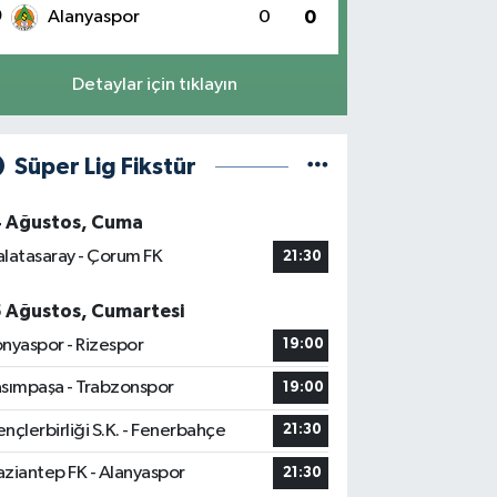
0
Alanyaspor
0
0
Detaylar için tıklayın
Süper Lig Fikstür
4 Ağustos, Cuma
latasaray - Çorum FK
21:30
5 Ağustos, Cumartesi
nyaspor - Rizespor
19:00
sımpaşa - Trabzonspor
19:00
nçlerbirliği S.K. - Fenerbahçe
21:30
ziantep FK - Alanyaspor
21:30