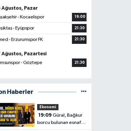
6 Ağustos, Pazar
şakşehir - Kocaelispor
19:00
şiktaş - Eyüpspor
21:30
ed - Erzurumspor FK
21:30
7 Ağustos, Pazartesi
msunspor - Göztepe
21:30
on Haberler
Ekonomi
19:09
Güral, Bağkur
borcu bulunan esnafın
kredi sorununu