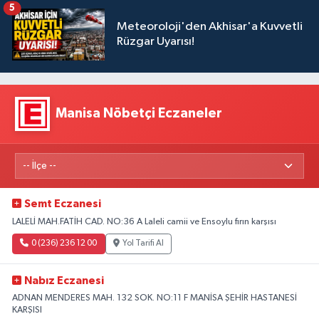
5
Meteoroloji'den Akhisar'a Kuvvetli
Rüzgar Uyarısı!
Manisa Nöbetçi Eczaneler
Semt Eczanesi
LALELİ MAH.FATİH CAD. NO:36 A Laleli camii ve Ensoylu fırın karşısı
0 (236) 236 12 00
Yol Tarifi Al
Nabız Eczanesi
ADNAN MENDERES MAH. 132 SOK. NO:11 F MANİSA ŞEHİR HASTANESİ
KARŞISI