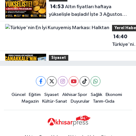
0 (236) 715 52 32
Yol Tarifi Al
14:53
Altın fiyatları haftaya
yükselişle başladı! İşte 3 Ağustos
Gülden Eczanesi
güncel fiyatlar
NAMIK KEMAL MAHALLESI EVREN CADDESI NO:1 A KÖPRÜBASI-MANISA
Yerel Habe
İŞ BANKASI YANI
14:40
0 (236) 571 26 61
Yol Tarifi Al
Türkiye'ni
En İyi
Siyaset
Kuruyemiş
15:49
Erdelli Mahallesi sakinleri
Markası:
Çanakkale'nin tarihini yerinde
Halktan
yaşadı
Yerel Haber
Güncel
Eğitim
Siyaset
Akhisar Spor
Sağlık
Ekonomi
19:00
Kadın ve Çocuk Giyimde Yeni
Magazin
Kültür-Sanat
Duyurular
Tarım-Gıda
Dönem: Minik Terzi’den Anne-
Çocuk Stilini Tamamlayan
Güncel
Koleksiyonlar
18:57
Akhisar'da Atatürk
Mahallesi'nde yine 6 saatlik elektrik