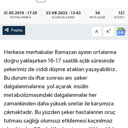
Magazin
Kadın
Duyurular
21.05.2019 - 17:25
23.08.2022 - 13:42
34
1272
YAYINLANMA
GÜNCELLEME
PAYLAŞIM
GÖSTER
Duyurular
Teknoloji
Tarım-Gıda
Paylaş
-
+
A
A
Yerel Haber
Sektörel
Herkese merhabalar Ramazan ayının ortalarına
Akhisar Emlak
Röportaj
doğru yaklaşırken 16-17 saatlik açlık süresinde
Ülke
Dünya
şekerimiz de ciddi düşme atakları yaşayabiliriz.
Bu durum da iftar sonrası anı şeker
Etiketler
Yaşam
dalgalanmalarına yol açarak insülin
metabolizmasındaki dalgalanmalar her
Kadın
zamankinden daha yüksek sınırlar ile karşımıza
çıkmaktadır. Bu yüzden şeker hastalarının oruç
Teknoloji
tutması sağlığı olumsuz etkilemesi kaçınılmaz
Yerel Haber