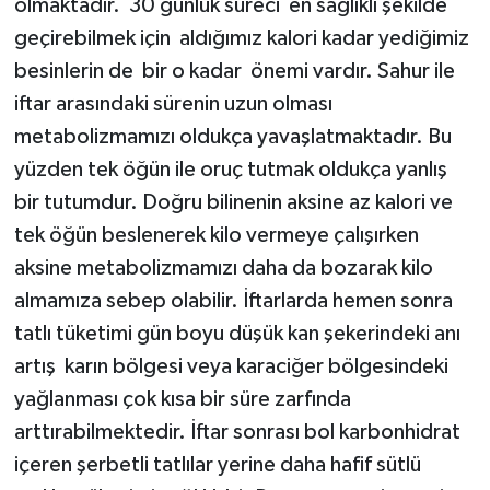
olmaktadır. 30 günlük süreci en sağlıklı şekilde
geçirebilmek için aldığımız kalori kadar yediğimiz
Akhisar Emlak
besinlerin de bir o kadar önemi vardır. Sahur ile
iftar arasındaki sürenin uzun olması
Ülke
metabolizmamızı oldukça yavaşlatmaktadır. Bu
Etiketler
yüzden tek öğün ile oruç tutmak oldukça yanlış
bir tutumdur. Doğru bilinenin aksine az kalori ve
tek öğün beslenerek kilo vermeye çalışırken
aksine metabolizmamızı daha da bozarak kilo
almamıza sebep olabilir. İftarlarda hemen sonra
tatlı tüketimi gün boyu düşük kan şekerindeki anı
artış karın bölgesi veya karaciğer bölgesindeki
yağlanması çok kısa bir süre zarfında
arttırabilmektedir. İftar sonrası bol karbonhidrat
içeren şerbetli tatlılar yerine daha hafif sütlü