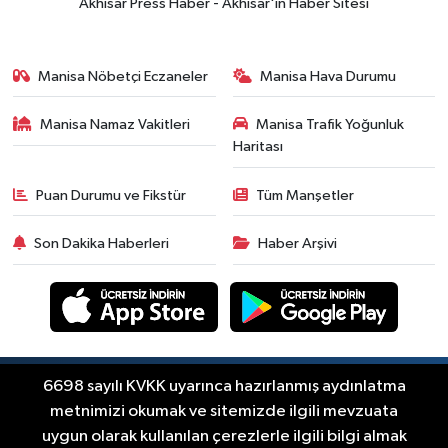
Akhisar Press Haber - Akhisar'ın Haber Sitesi
kesintisi
Ekonomi
18:50
Akhisar'da Cumhuriyet
Manisa Nöbetçi Eczaneler
Manisa Hava Durumu
Komagene hizmete açıldı
Manisa Namaz Vakitleri
Manisa Trafik Yoğunluk
Duyurular
Haritası
15:24
Akhisar'da binlerce aboneyi
ilgilendiriyor! Cuma günü elektrik
Puan Durumu ve Fikstür
Tüm Manşetler
kesintisi uygulanacak
Akhisar Spor
Son Dakika Haberleri
Haber Arşivi
15:07
Alhatoğlu'ndan
Akhisargücü'ne sponsorluk desteği
devam ediyor
Ekonomi
14:54
Manisalı iş insanlarından
Kazakistan atağı
Copyright © Akhisar Press Haber 2012-2026 Her
6698 sayılı KVKK uyarınca hazırlanmış aydınlatma
RSS
hakkı saklıdır.
metnimizi okumak ve sitemizde ilgili mevzuata
Magazin
uygun olarak kullanılan çerezlerle ilgili bilgi almak