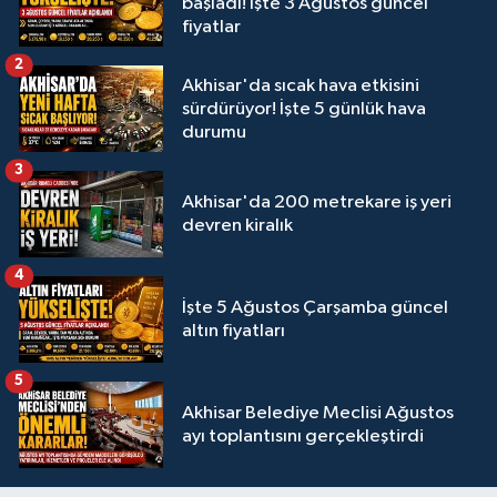
başladı! İşte 3 Ağustos güncel
fiyatlar
2
Akhisar'da sıcak hava etkisini
sürdürüyor! İşte 5 günlük hava
durumu
3
Akhisar'da 200 metrekare iş yeri
devren kiralık
4
İşte 5 Ağustos Çarşamba güncel
altın fiyatları
5
Akhisar Belediye Meclisi Ağustos
ayı toplantısını gerçekleştirdi