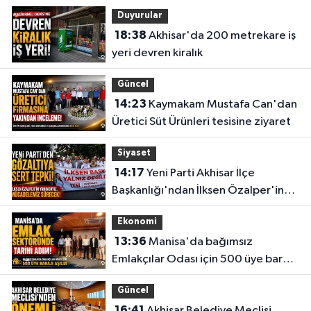
taşıdı
Duyurular
18:38
Akhisar'da 200 metrekare iş
yeri devren kiralık
Güncel
14:23
Kaymakam Mustafa Can'dan
Üretici Süt Ürünleri tesisine ziyaret
Siyaset
14:17
Yeni Parti Akhisar İlçe
Başkanlığı'ndan İlksen Özalper'in
gözaltına alınmasına tepki
Ekonomi
13:36
Manisa'da bağımsız
Emlakçılar Odası için 500 üye barajı
aşıldı
Güncel
16:41
Akhisar Belediye Meclisi