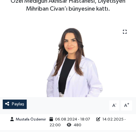
Özel Medigün Akhisar Hastanesi, Diyetisyen
Mihriban Civan’ı bünyesine kattı.
Magazin
Kadın
Duyurular
Duyurular
Teknoloji
Tarım-Gıda
Yerel Haber
Sektörel
Akhisar Emlak
Röportaj
Ülke
Dünya
Etiketler
Yaşam
Kadın
Paylaş
-
+
A
A
Teknoloji
Mustafa Özdemir
06.08.2024 - 18:07
14.02.2025 -
22:00
480
Yerel Haber