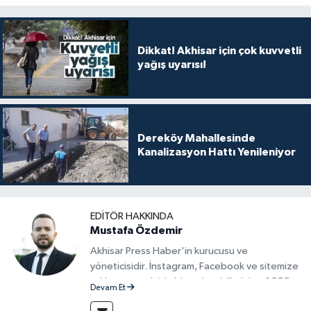
Dikkat! Akhisar için çok kuvvetli
yağış uyarısı!
Dereköy Mahallesinde
Kanalizasyon Hattı Yenileniyor
EDITÖR HAKKINDA
Mustafa Özdemir
Akhisar Press Haber'in kurucusu ve
yöneticisidir. İnstagram, Facebook ve sitemize
reklam vermek için bize ulaşabilirsiniz - 0555
Devam Et
715 63 17