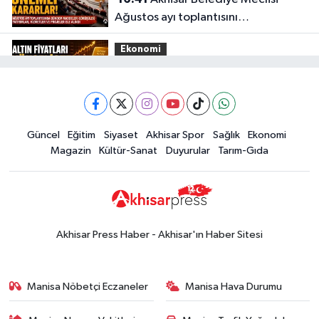
Ağustos ayı toplantısını
gerçekleştirdi
Ekonomi
16:28
İşte 5 Ağustos Çarşamba
güncel altın fiyatları
Güncel
Güncel
Eğitim
Siyaset
Akhisar Spor
Sağlık
Ekonomi
15:02
Akhisar'da sıcak hava etkisini
Magazin
Kültür-Sanat
Duyurular
Tarım-Gıda
sürdürüyor! İşte 5 günlük hava
durumu
Güncel
14:53
Altın fiyatları haftaya
yükselişle başladı! İşte 3 Ağustos
Akhisar Press Haber - Akhisar'ın Haber Sitesi
güncel fiyatlar
Yerel Haber
14:40
Türkiye'nin En İyi Kuruyemiş
Manisa Nöbetçi Eczaneler
Manisa Hava Durumu
Markası: Halktan