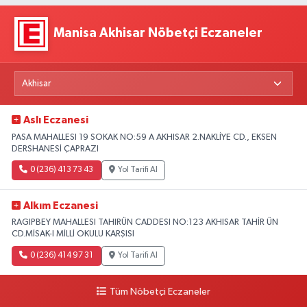
Manisa Akhisar Nöbetçi Eczaneler
Aslı Eczanesi
PASA MAHALLESI 19 SOKAK NO:59 A AKHISAR 2.NAKLİYE CD., EKSEN
DERSHANESİ ÇAPRAZI
0 (236) 413 73 43
Yol Tarifi Al
Alkım Eczanesi
RAGIPBEY MAHALLESI TAHIRÜN CADDESI NO:123 AKHISAR TAHİR ÜN
CD.MİSAK-I MİLLİ OKULU KARŞISI
0 (236) 414 97 31
Yol Tarifi Al
Tüm Nöbetçi Eczaneler