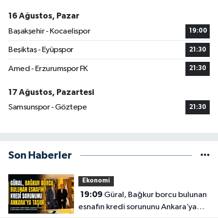
16 Ağustos, Pazar
Başakşehir - Kocaelispor
19:00
Beşiktaş - Eyüpspor
21:30
Amed - Erzurumspor FK
21:30
17 Ağustos, Pazartesi
Samsunspor - Göztepe
21:30
Son Haberler
Ekonomi
19:09
Güral, Bağkur borcu bulunan
esnafın kredi sorununu Ankara’ya