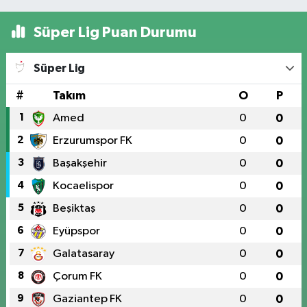
Süper Lig Puan Durumu
Süper Lig
#
Takım
O
P
1
Amed
0
0
2
Erzurumspor FK
0
0
3
Başakşehir
0
0
4
Kocaelispor
0
0
5
Beşiktaş
0
0
6
Eyüpspor
0
0
7
Galatasaray
0
0
8
Çorum FK
0
0
9
Gaziantep FK
0
0