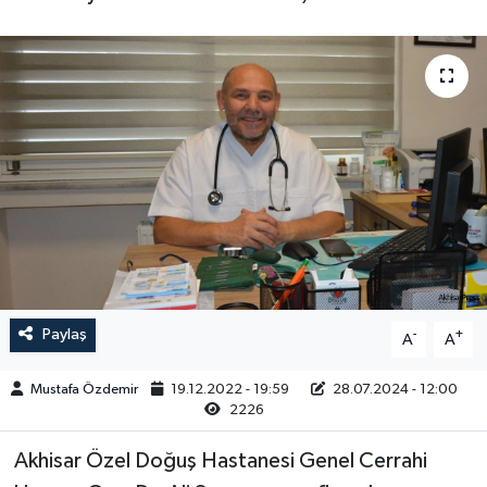
Magazin
Kadın
Duyurular
Duyurular
Teknoloji
Tarım-Gıda
Yerel Haber
Sektörel
Akhisar Emlak
Röportaj
Ülke
Dünya
Etiketler
Yaşam
Paylaş
-
+
A
A
Kadın
Mustafa Özdemir
19.12.2022 - 19:59
28.07.2024 - 12:00
2226
Teknoloji
Akhisar Özel Doğuş Hastanesi Genel Cerrahi
Yerel Haber