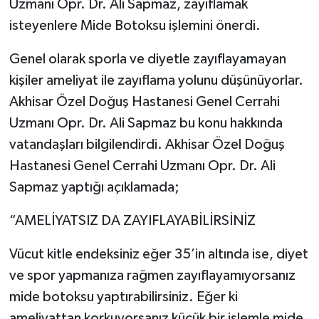
Uzmanı Opr. Dr. Ali Sapmaz, zayıflamak
isteyenlere Mide Botoksu işlemini önerdi.
Akhisar Emlak
Genel olarak sporla ve diyetle zayıflayamayan
Ülke
kişiler ameliyat ile zayıflama yolunu düşünüyorlar.
Akhisar Özel Doğuş Hastanesi Genel Cerrahi
Etiketler
Uzmanı Opr. Dr. Ali Sapmaz bu konu hakkında
vatandaşları bilgilendirdi. Akhisar Özel Doğuş
Hastanesi Genel Cerrahi Uzmanı Opr. Dr. Ali
Sapmaz yaptığı açıklamada;
“AMELİYATSIZ DA ZAYIFLAYABİLİRSİNİZ
Vücut kitle endeksiniz eğer 35’in altında ise, diyet
ve spor yapmanıza rağmen zayıflayamıyorsanız
mide botoksu yaptırabilirsiniz. Eğer ki
ameliyattan korkuyorsanız küçük bir işlemle mide