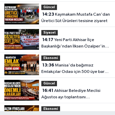
Güncel
14:23
Kaymakam Mustafa Can'dan
Üretici Süt Ürünleri tesisine ziyaret
Siyaset
14:17
Yeni Parti Akhisar İlçe
Başkanlığı'ndan İlksen Özalper'in
gözaltına alınmasına tepki
Ekonomi
13:36
Manisa'da bağımsız
Emlakçılar Odası için 500 üye barajı
aşıldı
Güncel
16:41
Akhisar Belediye Meclisi
Ağustos ayı toplantısını
gerçekleştirdi
Ekonomi