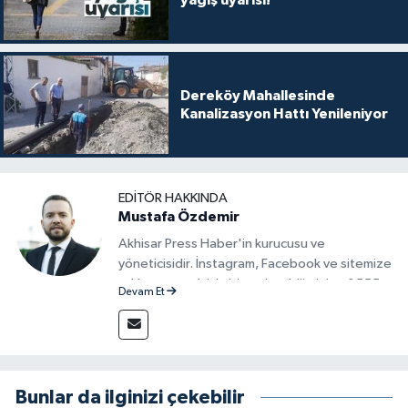
Dereköy Mahallesinde
Kanalizasyon Hattı Yenileniyor
EDITÖR HAKKINDA
Mustafa Özdemir
Akhisar Press Haber'in kurucusu ve
yöneticisidir. İnstagram, Facebook ve sitemize
reklam vermek için bize ulaşabilirsiniz - 0555
Devam Et
715 63 17
Bunlar da ilginizi çekebilir