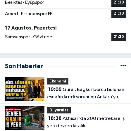
Beşiktaş - Eyüpspor
21:30
Amed - Erzurumspor FK
21:30
17 Ağustos, Pazartesi
Samsunspor - Göztepe
21:30
Son Haberler
Ekonomi
19:09
Güral, Bağkur borcu bulunan
esnafın kredi sorununu Ankara’ya
taşıdı
Duyurular
18:38
Akhisar'da 200 metrekare iş
yeri devren kiralık