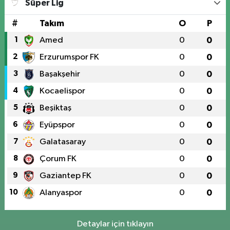
Süper Lig
#
Takım
O
P
1
Amed
0
0
2
Erzurumspor FK
0
0
3
Başakşehir
0
0
4
Kocaelispor
0
0
5
Beşiktaş
0
0
6
Eyüpspor
0
0
7
Galatasaray
0
0
8
Çorum FK
0
0
9
Gaziantep FK
0
0
10
Alanyaspor
0
0
Detaylar için tıklayın