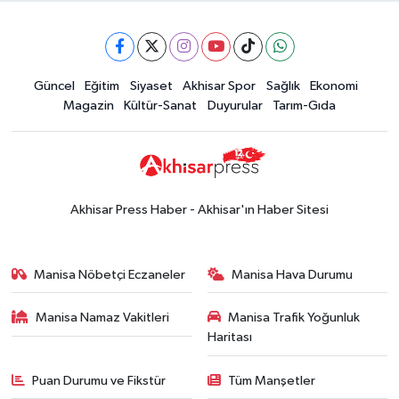
16:28
İşte 5 Ağustos Çarşamba
güncel altın fiyatları
Güncel
Güncel
Eğitim
Siyaset
Akhisar Spor
Sağlık
Ekonomi
15:02
Akhisar'da sıcak hava etkisini
Magazin
Kültür-Sanat
Duyurular
Tarım-Gıda
sürdürüyor! İşte 5 günlük hava
durumu
Güncel
14:53
Altın fiyatları haftaya
yükselişle başladı! İşte 3 Ağustos
Akhisar Press Haber - Akhisar'ın Haber Sitesi
güncel fiyatlar
Yerel Haber
14:40
Türkiye'nin En İyi Kuruyemiş
Manisa Nöbetçi Eczaneler
Manisa Hava Durumu
Markası: Halktan
Manisa Namaz Vakitleri
Manisa Trafik Yoğunluk
Siyaset
Haritası
15:49
Erdelli Mahallesi sakinleri
Çanakkale'nin tarihini yerinde
Puan Durumu ve Fikstür
Tüm Manşetler
yaşadı