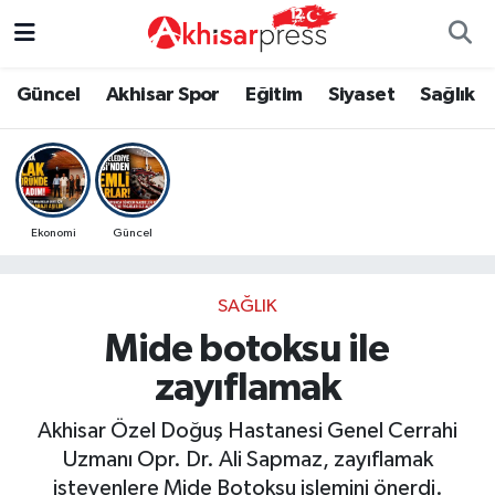
Güncel
Magazin
Güncel
Manisa Nöbetçi Eczaneler
Güncel
Akhisar Spor
Eğitim
Siyaset
Sağlık
Akhisar Spor
Kültür-Sanat
Eğitim
Manisa Hava Durumu
Eğitim
Duyurular
Siyaset
Manisa Namaz Vakitleri
Ekonomi
Güncel
Siyaset
Tarım-Gıda
Akhisar Spor
Manisa Trafik Yoğunluk Haritası
SAĞLIK
Sağlık
Sektörel
Sağlık
Süper Lig Puan Durumu ve Fikstür
Mide botoksu ile
Ekonomi
Röportaj
Ekonomi
Tüm Manşetler
zayıflamak
Tarım-Gıda
Dünya
Magazin
Son Dakika Haberleri
Akhisar Özel Doğuş Hastanesi Genel Cerrahi
Uzmanı Opr. Dr. Ali Sapmaz, zayıflamak
Kültür-Sanat
Yaşam
Kültür-Sanat
Haber Arşivi
isteyenlere Mide Botoksu işlemini önerdi.