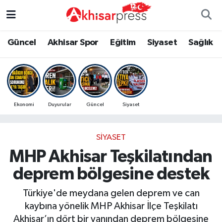
Güncel
Magazin
Güncel
Manisa Nöbetçi Eczaneler
Güncel
Akhisar Spor
Eğitim
Siyaset
Sağlık
Akhisar Spor
Kültür-Sanat
Eğitim
Manisa Hava Durumu
Eğitim
Duyurular
Siyaset
Manisa Namaz Vakitleri
Ekonomi
Duyurular
Güncel
Siyaset
Siyaset
Tarım-Gıda
Akhisar Spor
Manisa Trafik Yoğunluk Haritası
SIYASET
Sağlık
Sektörel
Sağlık
Süper Lig Puan Durumu ve Fikstür
MHP Akhisar Teşkilatından
Ekonomi
Röportaj
Ekonomi
Tüm Manşetler
deprem bölgesine destek
Tarım-Gıda
Dünya
Magazin
Son Dakika Haberleri
Türkiye'de meydana gelen deprem ve can
kaybına yönelik MHP Akhisar İlçe Teşkilatı
Kültür-Sanat
Yaşam
Kültür-Sanat
Haber Arşivi
Akhisar’ın dört bir yanından deprem bölgesine