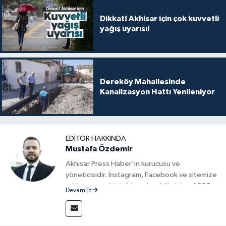
Dikkat! Akhisar için çok kuvvetli
yağış uyarısı!
Dereköy Mahallesinde
Kanalizasyon Hattı Yenileniyor
EDITÖR HAKKINDA
Mustafa Özdemir
Akhisar Press Haber'in kurucusu ve
yöneticisidir. İnstagram, Facebook ve sitemize
reklam vermek için bize ulaşabilirsiniz - 0555
Devam Et
715 63 17