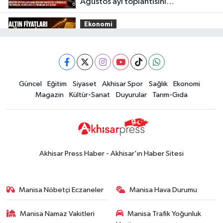
Ağustos ayı toplantısını
gerçekleştirdi
Ekonomi
16:28
İşte 5 Ağustos Çarşamba
güncel altın fiyatları
Güncel
Güncel
Eğitim
Siyaset
Akhisar Spor
Sağlık
Ekonomi
15:02
Akhisar'da sıcak hava etkisini
Magazin
Kültür-Sanat
Duyurular
Tarım-Gıda
sürdürüyor! İşte 5 günlük hava
durumu
Güncel
14:53
Altın fiyatları haftaya
yükselişle başladı! İşte 3 Ağustos
Akhisar Press Haber - Akhisar'ın Haber Sitesi
güncel fiyatlar
Yerel Haber
14:40
Türkiye'nin En İyi Kuruyemiş
Manisa Nöbetçi Eczaneler
Manisa Hava Durumu
Markası: Halktan
Manisa Namaz Vakitleri
Manisa Trafik Yoğunluk
Siyaset