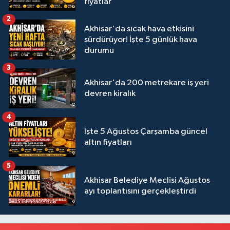
fiyatlar
2
Akhisar'da sıcak hava etkisini
sürdürüyor! İşte 5 günlük hava
durumu
3
Akhisar'da 200 metrekare iş yeri
devren kiralık
4
İşte 5 Ağustos Çarşamba güncel
altın fiyatları
5
Akhisar Belediye Meclisi Ağustos
ayı toplantısını gerçekleştirdi