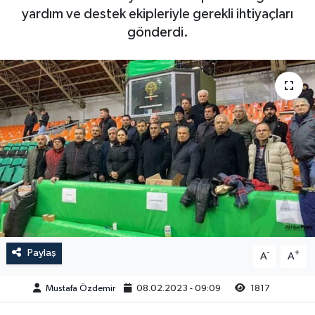
yardım ve destek ekipleriyle gerekli ihtiyaçları
Magazin
Kadın
Duyurular
gönderdi.
Duyurular
Teknoloji
Tarım-Gıda
Yerel Haber
Sektörel
Akhisar Emlak
Röportaj
Ülke
Dünya
Etiketler
Yaşam
Kadın
Paylaş
-
+
A
A
Teknoloji
Mustafa Özdemir
08.02.2023 - 09:09
1817
Yerel Haber