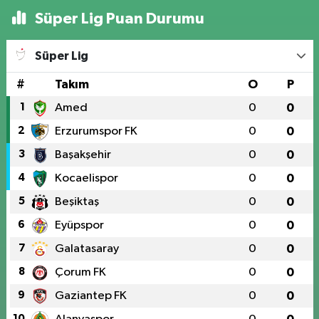
Süper Lig Puan Durumu
Süper Lig
#
Takım
O
P
1
Amed
0
0
2
Erzurumspor FK
0
0
3
Başakşehir
0
0
4
Kocaelispor
0
0
5
Beşiktaş
0
0
6
Eyüpspor
0
0
7
Galatasaray
0
0
8
Çorum FK
0
0
9
Gaziantep FK
0
0
10