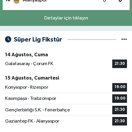
Alanyaspor
0
0
Detaylar için tıklayın
Süper Lig Fikstür
14 Ağustos, Cuma
Galatasaray - Çorum FK
21:30
15 Ağustos, Cumartesi
Konyaspor - Rizespor
19:00
Kasımpaşa - Trabzonspor
19:00
Gençlerbirliği S.K. - Fenerbahçe
21:30
Gaziantep FK - Alanyaspor
21:30