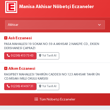
Manisa Akhisar Nöbetçi Eczaneler
Aslı Eczanesi
PASA MAHALLESI 19 SOKAK NO:59 A AKHISAR 2.NAKLİYE CD., EKSEN
DERSHANESİ ÇAPRAZI
0 (236) 413 73 43
Yol Tarifi Al
Alkım Eczanesi
RAGIPBEY MAHALLESI TAHIRÜN CADDESI NO:123 AKHISAR TAHİR ÜN
CD.MİSAK-I MİLLİ OKULU KARŞISI
0 (236) 414 97 31
Yol Tarifi Al
Tüm Nöbetçi Eczaneler