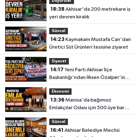
Duyurular
18:38
Akhisar'da 200 metrekare iş
yeri devren kiralık
Güncel
14:23
Kaymakam Mustafa Can'dan
Üretici Süt Ürünleri tesisine ziyaret
Siyaset
14:17
Yeni Parti Akhisar İlçe
Başkanlığı'ndan İlksen Özalper'in
gözaltına alınmasına tepki
Ekonomi
13:36
Manisa'da bağımsız
Emlakçılar Odası için 500 üye barajı
aşıldı
Güncel
16:41
Akhisar Belediye Meclisi