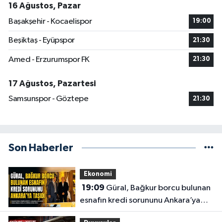
16 Ağustos, Pazar
Başakşehir - Kocaelispor
19:00
Beşiktaş - Eyüpspor
21:30
Amed - Erzurumspor FK
21:30
17 Ağustos, Pazartesi
Samsunspor - Göztepe
21:30
Son Haberler
Ekonomi
19:09
Güral, Bağkur borcu bulunan
esnafın kredi sorununu Ankara’ya
taşıdı