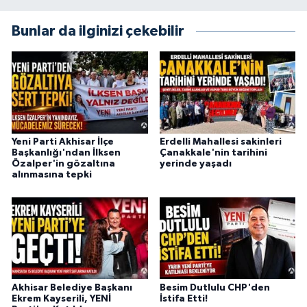
Bunlar da ilginizi çekebilir
Yeni Parti Akhisar İlçe
Erdelli Mahallesi sakinleri
Başkanlığı'ndan İlksen
Çanakkale'nin tarihini
Özalper'in gözaltına
yerinde yaşadı
alınmasına tepki
Akhisar Belediye Başkanı
Besim Dutlulu CHP'den
Ekrem Kayserili, YENİ
İstifa Etti!