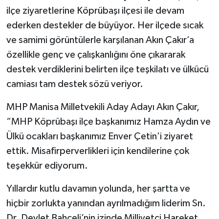
ilçe ziyaretlerine Köprübaşı ilçesi ile devam
Akhisar Emlak
ederken destekler de büyüyor. Her ilçede sıcak
ve samimi görüntülerle karşılanan Akın Çakır’a
Ülke
özellikle genç ve çalışkanlığını öne çıkararak
destek verdiklerini belirten ilçe teşkilatı ve ülkücü
Etiketler
camiası tam destek sözü veriyor.
MHP Manisa Milletvekili Aday Adayı Akın Çakır,
“MHP Köprübaşı ilçe başkanımız Hamza Aydın ve
Ülkü ocakları başkanımız Enver Çetin’i ziyaret
ettik. Misafirperverlikleri için kendilerine çok
teşekkür ediyorum.
Yıllardır kutlu davamın yolunda, her şartta ve
hiçbir zorlukta yanından ayrılmadığım liderim Sn.
Dr. Devlet Bahçeli’nin izinde Milliyetçi Hareket