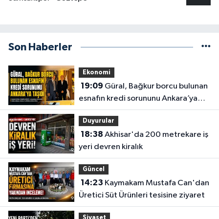
Son Haberler
Ekonomi
19:09
Güral, Bağkur borcu bulunan
esnafın kredi sorununu Ankara’ya
taşıdı
Duyurular
18:38
Akhisar'da 200 metrekare iş
yeri devren kiralık
Güncel
14:23
Kaymakam Mustafa Can'dan
Üretici Süt Ürünleri tesisine ziyaret
Siyaset