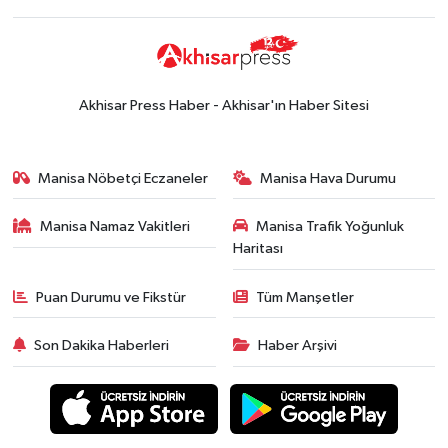
durumu
Güncel
14:53
Altın fiyatları haftaya
yükselişle başladı! İşte 3 Ağustos
Akhisar Press Haber - Akhisar'ın Haber Sitesi
güncel fiyatlar
Yerel Haber
14:40
Türkiye'nin En İyi Kuruyemiş
Manisa Nöbetçi Eczaneler
Manisa Hava Durumu
Markası: Halktan
Manisa Namaz Vakitleri
Manisa Trafik Yoğunluk
Siyaset
Haritası
15:49
Erdelli Mahallesi sakinleri
Çanakkale'nin tarihini yerinde
Puan Durumu ve Fikstür
Tüm Manşetler
yaşadı
Yerel Haber
Son Dakika Haberleri
Haber Arşivi
19:00
Kadın ve Çocuk Giyimde Yeni
Dönem: Minik Terzi’den Anne-
Çocuk Stilini Tamamlayan
Güncel
Koleksiyonlar