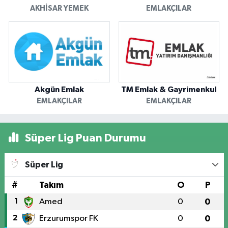
AKHISAR YEMEK
EMLAKÇILAR
Akgün Emlak
TM Emlak & Gayrimenkul
EMLAKÇILAR
EMLAKÇILAR
Süper Lig Puan Durumu
Süper Lig
#
Takım
O
P
1
Amed
0
0
2
Erzurumspor FK
0
0