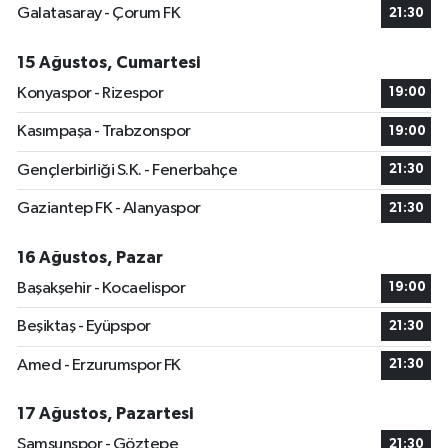
Galatasaray - Çorum FK
21:30
15 Ağustos, Cumartesi
Konyaspor - Rizespor
19:00
Kasımpaşa - Trabzonspor
19:00
Gençlerbirliği S.K. - Fenerbahçe
21:30
Gaziantep FK - Alanyaspor
21:30
16 Ağustos, Pazar
Başakşehir - Kocaelispor
19:00
Beşiktaş - Eyüpspor
21:30
Amed - Erzurumspor FK
21:30
17 Ağustos, Pazartesi
Samsunspor - Göztepe
21:30