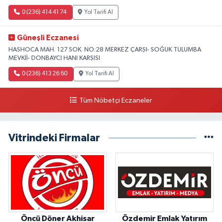
0 (236) 414 41 74
Yol Tarifi Al
Güneşli Eczanesi
HASHOCA MAH. 127 SOK. NO:28 MERKEZ ÇARŞI- SOĞUK TULUMBA
MEVKİİ- DONBAYCI HANI KARŞISI
0 (236) 413 26 60
Yol Tarifi Al
Tüm Nöbetçi Eczaneler
Vitrindeki Firmalar
Öncü Döner Akhisar
Özdemir Emlak Yatırım