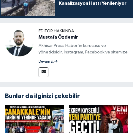
Kanalizasyon Hattı Yenileniyor
EDITÖR HAKKINDA
Mustafa Özdemir
Akhisar Press Haber'in kurucusu ve
yöneticisidir. İnstagram, Facebook ve sitemize
reklam vermek için bize ulaşabilirsiniz - 0555
Devam Et
715 63 17
Bunlar da ilginizi çekebilir