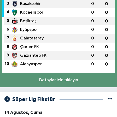
3
Başakşehir
0
0
4
Kocaelispor
0
0
5
Beşiktaş
0
0
6
Eyüpspor
0
0
7
Galatasaray
0
0
8
Çorum FK
0
0
9
Gaziantep FK
0
0
10
Alanyaspor
0
0
Detaylar için tıklayın
Süper Lig Fikstür
14 Ağustos, Cuma