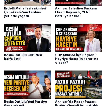
Erdelli Mahallesi sakinleri
Akhisar Belediye Başkanı
Çanakkale'nin tarihini
Ekrem Kayserili, YENİ
yerinde yaşadı
Parti'ye Katıldı
Besim Dutlulu CHP'den
CHP Akhisar İlçe Başkanı
İstifa Etti!
Hayriye Hacet'in kararı ne
olacak?
Besim Dutlulu Yeni Partiye
Akhisar'da Pazar Pazarı
Geçecek mi?
Projesi Önemli Adım Atıldı