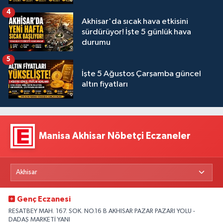
4
Akhisar'da sıcak hava etkisini
sürdürüyor! İşte 5 günlük hava
durumu
5
İşte 5 Ağustos Çarşamba güncel
altın fiyatları
Manisa Akhisar Nöbetçi Eczaneler
Genç Eczanesi
RESATBEY MAH. 167. SOK. NO.16 B AKHISAR PAZAR PAZARI YOLU -
DADAŞ MARKETİ YANI