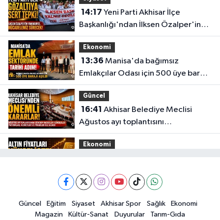
14:17
Yeni Parti Akhisar İlçe
Başkanlığı'ndan İlksen Özalper'in
gözaltına alınmasına tepki
Ekonomi
13:36
Manisa'da bağımsız
Emlakçılar Odası için 500 üye barajı
aşıldı
Güncel
16:41
Akhisar Belediye Meclisi
Ağustos ayı toplantısını
gerçekleştirdi
Ekonomi
16:28
İşte 5 Ağustos Çarşamba
güncel altın fiyatları
Güncel
Güncel
Eğitim
Siyaset
Akhisar Spor
Sağlık
Ekonomi
15:02
Akhisar'da sıcak hava etkisini
Magazin
Kültür-Sanat
Duyurular
Tarım-Gıda
sürdürüyor! İşte 5 günlük hava